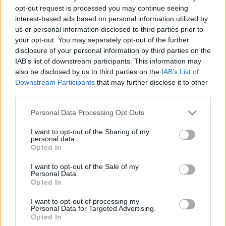
opt-out request is processed you may continue seeing
Főnix Csarnokban ad ráadást, szintén november első
interest-based ads based on personal information utilized by
felében.
us or personal information disclosed to third parties prior to
your opt-out. You may separately opt-out of the further
disclosure of your personal information by third parties on the
A Moszkvai Városi Balett társulatát 1988-ban alapította a
IAB’s list of downstream participants. This information may
neves orosz koreográfus,
Viktor Szmirnov-Golovanov
. A
also be disclosed by us to third parties on the
IAB’s List of
vállalkozás a poszt-szovjet orosz rendszerváltás kulturális
Downstream Participants
that may further disclose it to other
third parties.
életének egyik legszebb gyümölcse: állami támogatás
nélkül, teljesen magánforrásokból jött létre, és működik a
Please note that this website/app uses one or more Google
Personal Data Processing Opt Outs
services and may gather and store information including but
mai napig. Debütálásukra 1989-ben került sor a dél-koreai
not limited to your visit or usage behaviour. You may click to
I want to opt-out of the Sharing of my
fővárosban, Szöulban. Azóta az egyik legtöbbet turnézó
personal data.
grant or deny consent to Google and its third-party tags to
Opted In
orosz zenés színházi társulattá nőtte ki magát. Alapítása óta
use your data for below specified purposes in below Google
consent section.
fellépett a többi között Belgium, Ciprus, Egyiptom, Hollandia,
I want to opt-out of the Sale of my
Personal Data.
Hong-Kong, Írország, Izrael, Japán, Észtország, Kína, a Fülöp-
Opted In
szigetek, Dél-Korea, Tajvan, Szingapúr, Nagy-Britannia és
I want to opt-out of processing my
nem utolsó sorban Oroszország nemzeti
Personal Data for Targeted Advertising.
Opted In
hangversenytermeiben és fesztiválszínpadain.