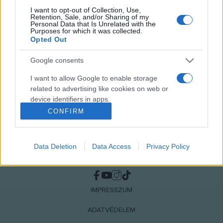
I want to opt-out of Collection, Use,
Retention, Sale, and/or Sharing of my
MEGOSZTÁS
Personal Data that Is Unrelated with the
Purposes for which it was collected.
Opted Out
Google consents
I want to allow Google to enable storage
related to advertising like cookies on web or
device identifiers in apps.
CONFIRM
I want to allow my user data to be sent to
Google for online advertising purposes.
Data Deletion
Data Access
Privacy Policy
I want to allow Google to send me
NÉPI
personalized advertising.
I want to allow Google to enable storage
IMPRESSZUM
related to analytics like cookies on web or
device identifiers in apps.
ADATVÉDELEM
I want to allow Google to enable storage