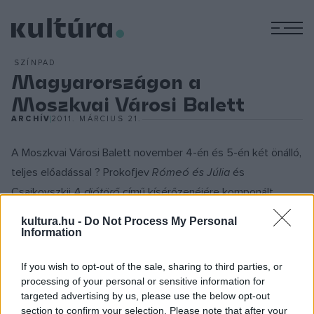
M
SZÍNPAD
Magyarországon a
Moszkvai Városi Balett
ARCHÍV
2011. MÁRCIUS 21.
A Moszkvai Városi Balett november 4-én és 5-én két önálló,
teljes előadással ? Prokofjev
Rómeó és Júlia
és
Csajkovszkij
A diótörő
című kísérőzenéjére komponált
koreográfiával ? lepi meg a magyar közönséget. Az
kultura.hu -
Do Not Process My Personal
előadások eredeti jelmezekkel, komplett díszletek kulisszái
Information
között elevenednek meg a Papp László Budapest
If you wish to opt-out of the sale, sharing to third parties, or
Sportaréna színpadán.
processing of your personal or sensitive information for
targeted advertising by us, please use the below opt-out
A fővárosi előadásokat követően a társulat a debreceni
section to confirm your selection. Please note that after your