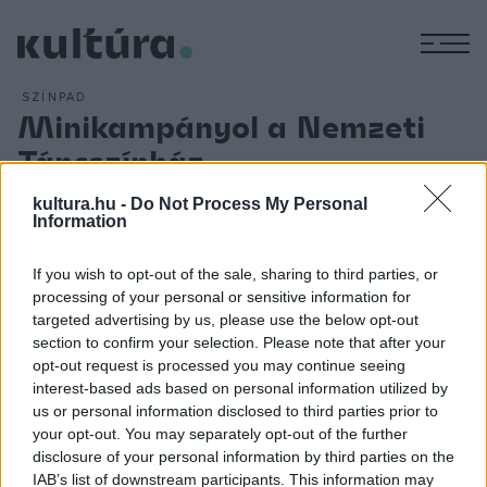
M
SZÍNPAD
Minikampányol a Nemzeti
Táncszínház
ARCHÍV
2010. MÁRCIUS 19.
kultura.hu -
Do Not Process My Personal
A március 15-én kezdődött akció lényege, hogy a
Information
választást megelőző időszakot kihasználva saját "magát"
kínálja a színház, kiemelten a 10. Táncfórum fesztivált; a
If you wish to opt-out of the sale, sharing to third parties, or
balett, néptánc, kortárs és modern, gyermek és ifjúsági
processing of your personal or sensitive information for
targeted advertising by us, please use the below opt-out
előadásokat; a képzőművészeti és fotókiállításokat és a
section to confirm your selection. Please note that after your
Beavató táncszínházi programot.
opt-out request is processed you may continue seeing
interest-based ads based on personal information utilized by
us or personal information disclosed to third parties prior to
your opt-out. You may separately opt-out of the further
A Nemzeti Táncszínház "minikampánya" a választási
disclosure of your personal information by third parties on the
plakátok arculatát idéző, arra hasonlító kreatív anyagaival
IAB’s list of downstream participants. This information may