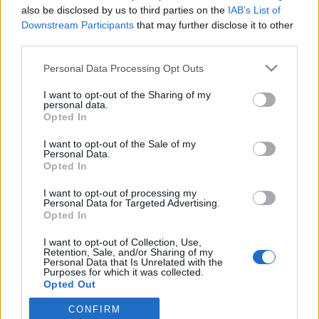
also be disclosed by us to third parties on the
IAB’s List of
(plakátok, hirdetések) próbálja meg felhívni a nehéz
Downstream Participants
that may further disclose it to other
világgazdasági helyzetben is az emberek figyelmét a kultúra
third parties.
rendkívül fontos szerepére.
Please note that this website/app uses one or more Google
Personal Data Processing Opt Outs
services and may gather and store information including but
MEGOSZTÁS
not limited to your visit or usage behaviour. You may click to
I want to opt-out of the Sharing of my
personal data.
grant or deny consent to Google and its third-party tags to
Opted In
use your data for below specified purposes in below Google
consent section.
I want to opt-out of the Sale of my
Personal Data.
Opted In
I want to opt-out of processing my
Personal Data for Targeted Advertising.
Opted In
I want to opt-out of Collection, Use,
Retention, Sale, and/or Sharing of my
Personal Data that Is Unrelated with the
Purposes for which it was collected.
Opted Out
NÉPI
CONFIRM
Google consents