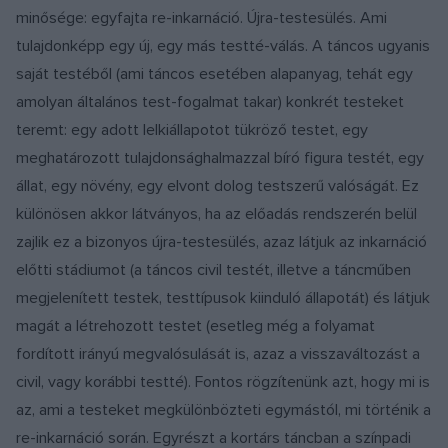
minősége: egyfajta re-inkarnáció. Újra-testesülés. Ami
tulajdonképp egy új, egy más testté-válás. A táncos ugyanis
saját testéből (ami táncos esetében alapanyag, tehát egy
amolyan általános test-fogalmat takar) konkrét testeket
teremt: egy adott lelkiállapotot tükröző testet, egy
meghatározott tulajdonsághalmazzal bíró figura testét, egy
állat, egy növény, egy elvont dolog testszerű valóságát. Ez
különösen akkor látványos, ha az előadás rendszerén belül
zajlik ez a bizonyos újra-testesülés, azaz látjuk az inkarnáció
előtti stádiumot (a táncos civil testét, illetve a táncműben
megjelenített testek, testtípusok kiinduló állapotát) és látjuk
magát a létrehozott testet (esetleg még a folyamat
fordított irányú megvalósulását is, azaz a visszaváltozást a
civil, vagy korábbi testté). Fontos rögzítenünk azt, hogy mi is
az, ami a testeket megkülönbözteti egymástól, mi történik a
re-inkarnáció során. Egyrészt a kortárs táncban a színpadi