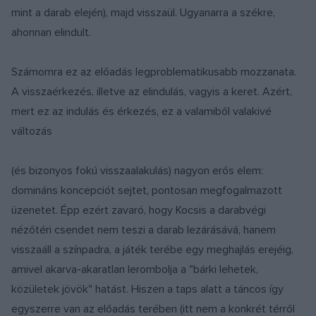
mint a darab elején), majd visszaül. Ugyanarra a székre,
ahonnan elindult.
Számomra ez az előadás legproblematikusabb mozzanata.
A visszaérkezés, illetve az elindulás, vagyis a keret. Azért,
mert ez az indulás és érkezés, ez a valamiből valakivé
változás
(és bizonyos fokú visszaalakulás) nagyon erős elem:
domináns koncepciót sejtet, pontosan megfogalmazott
üzenetet. Épp ezért zavaró, hogy Kocsis a darabvégi
nézőtéri csendet nem teszi a darab lezárásává, hanem
visszaáll a színpadra, a játék terébe egy meghajlás erejéig,
amivel akarva-akaratlan lerombolja a "bárki lehetek,
közületek jövök" hatást. Hiszen a taps alatt a táncos így
egyszerre van az előadás terében (itt nem a konkrét térről