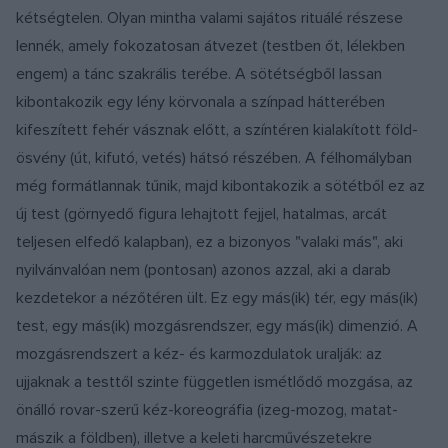
kétségtelen. Olyan mintha valami sajátos rituálé részese
lennék, amely fokozatosan átvezet (testben őt, lélekben
engem) a tánc szakrális terébe. A sötétségből lassan
kibontakozik egy lény körvonala a színpad hátterében
kifeszített fehér vásznak előtt, a színtéren kialakított föld-
ösvény (út, kifutó, vetés) hátsó részében. A félhomályban
még formátlannak tűnik, majd kibontakozik a sötétből ez az
új test (görnyedő figura lehajtott fejjel, hatalmas, arcát
teljesen elfedő kalapban), ez a bizonyos "valaki más", aki
nyilvánvalóan nem (pontosan) azonos azzal, aki a darab
kezdetekor a nézőtéren ült. Ez egy más(ik) tér, egy más(ik)
test, egy más(ik) mozgásrendszer, egy más(ik) dimenzió. A
mozgásrendszert a kéz- és karmozdulatok uralják: az
ujjaknak a testtől szinte független ismétlődő mozgása, az
önálló rovar-szerű kéz-koreográfia (izeg-mozog, matat-
mászik a földben), illetve a keleti harcművészetekre