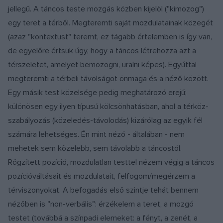
jellegű. A táncos teste mozgás közben kijelöl ("kimozog")
egy teret a térből. Megteremti saját mozdulatainak közegét
(azaz "kontextust" teremt, ez tágabb értelemben is így van,
de egyelőre értsük úgy, hogy a táncos létrehozza azt a
térszeletet, amelyet bemozogni, uralni képes). Egyúttal
megteremti a térbeli távolságot önmaga és a néző között.
Egy másik test közelsége pedig meghatározó erejű;
különösen egy ilyen típusú kölcsönhatásban, ahol a térköz-
szabályozás (közeledés-távolodás) kizárólag az egyik fél
számára lehetséges. Én mint néző - általában - nem
mehetek sem közelebb, sem távolabb a táncostól.
Rögzített pozíció, mozdulatlan testtel nézem végig a táncos
pozícióváltásait és mozdulatait, felfogom/megérzem a
térviszonyokat. A befogadás első szintje tehát bennem
nézőben is "non-verbális": érzékelem a teret, a mozgó
testet (továbbá a színpadi elemeket: a fényt, a zenét, a