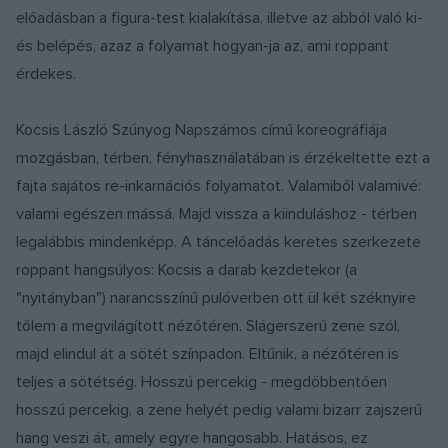
előadásban a figura-test kialakítása, illetve az abból való ki-
és belépés, azaz a folyamat hogyan-ja az, ami roppant
érdekes.
Kocsis László Szúnyog Napszámos című koreográfiája
mozgásban, térben, fényhasználatában is érzékeltette ezt a
fajta sajátos re-inkarnációs folyamatot. Valamiből valamivé:
valami egészen mássá. Majd vissza a kiinduláshoz - térben
legalábbis mindenképp. A táncelőadás keretes szerkezete
roppant hangsúlyos: Kocsis a darab kezdetekor (a
"nyitányban") narancsszínű pulóverben ott ül két széknyire
tőlem a megvilágított nézőtéren. Slágerszerű zene szól,
majd elindul át a sötét színpadon. Eltűnik, a nézőtéren is
teljes a sötétség. Hosszú percekig - megdöbbentően
hosszú percekig, a zene helyét pedig valami bizarr zajszerű
hang veszi át, amely egyre hangosabb. Hatásos, ez