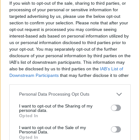
If you wish to opt-out of the sale, sharing to third parties, or
processing of your personal or sensitive information for
Van úgy, hogy a hiány konstruál meg egy testet, és az
targeted advertising by us, please use the below opt-out
megképződik a szemem előtt, mint valami negatív forma a
section to confirm your selection. Please note that after your
opt-out request is processed you may continue seeing
térben. Mészöly Andrea ADA című tánckoreográfiájának
interest-based ads based on personal information utilized by
nyitóképe egy ilyen különös hiány-testet rajzol ki. Üres térbe
us or personal information disclosed to third parties prior to
lógatott kockás télikabát. Hatásos, szuggesztív kép.
your opt-out. You may separately opt-out of the further
disclosure of your personal information by third parties on the
Embermagasságban lóg, láthatatlan szálakon, mintha egy
IAB’s list of downstream participants. This information may
pillanattal ezelőtt még viselte volna valaki, aki hirtelen eltűnt,
also be disclosed by us to third parties on the
IAB’s List of
a kabát pedig itt maradt, egy testre várva (ami viseli, vagy
Downstream Participants
that may further disclose it to other
third parties.
amit ő viselhet). A táncos (Mészöly Andrea) kezdetben a
kabáttól függetlenül létezik a térben, nem teremt vele fizikai
Please note that this website/app uses one or more Google
Personal Data Processing Opt Outs
services and may gather and store information including but
kontaktust, amíg az mozdulatlan és vertikálisan lóg a térben,
not limited to your visit or usage behaviour. You may click to
I want to opt-out of the Sharing of my
addig a táncos mozgása horizontális és ismétlődő.
personal data.
grant or deny consent to Google and its third-party tags to
Opted In
Mozdulatai a talajmozgások elemeiből épülnek: kinyújtott
use your data for below specified purposes in below Google
consent section.
I want to opt-out of the Sale of my
láb, kúszó mozdulatok, forgás a talaj közelében. A "jelmez"
Personal Data.
finom anyagú, virágmintás rövid nadrág és ruha, amitől lesz
Opted In