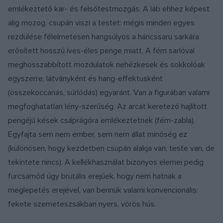
emlékeztető kar- és felsőtestmozgás. A láb ehhez képest
alig mozog, csupán viszi a testet: mégis minden egyes
rezdülése félelmetesen hangsúlyos a háncssaru sarkára
erősített hosszú íves-éles penge miatt. A fém sarlóval
meghosszabbított mozdulatok nehézkesek és sokkolóak
egyszerre, látványként és hang-effektusként
(összekoccanás, súrlódás) egyaránt. Van a figurában valami
megfoghatatlan lény-szerűség. Az arcát keretező hajlított
pengéjű kések csáprágóra emlékeztetnek (fém-zabla).
Egyfajta sem nem ember, sem nem állat minőség ez
(különösen, hogy kezdetben csupán alakja van, teste van, de
tekintete nincs). A kellékhasználat bizonyos elemei pedig
furcsamód úgy brutális erejűek, hogy nem hatnak a
meglepetés erejével, van bennük valami konvencionális:
fekete szemeteszsákban nyers, vörös hús.