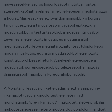
művészetekkel szoros hasonlóságot mutatva, fontos
szerepet kap(hat) a jelmez, amely jelképesen meghatározza
a figurát. Másrészt - és ez jóval dominánsabb - a kortárs
tánc művészileg a táncos test-anyagából építkezik: a
mozdulatokból, a testtartásokból, a mozgás ritmusából.
Lévén ez a létrehozott (mozgó, és mozgása által
meghatározott illetve meghatározható) test tulajdonképp
maga a műalkotás, egyfajta mozdulatokból létrehozott
konstrukcióról beszélhetünk. Amelynek egyedisége a
mozdulatok sorrendiségéből, kivitelezéséből, a mozgás
dinamikájából, magából a koreográfiából adódik.
A Monotánc fesztiválon két előadás is ezt a színpadi re-
inkarnációt (vagy a kiinduló test jelenléte miatt
mondhatnánk: "pre-inkarnációt") működteti, illetve próbálja
működtetni egészen eltérő módon. Úgy gondolom mindkét