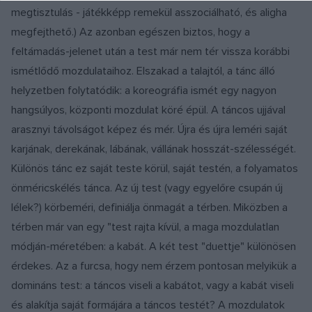
megtisztulás - játékképp remekül asszociálható, és aligha
megfejthető.) Az azonban egészen biztos, hogy a
feltámadás-jelenet után a test már nem tér vissza korábbi
ismétlődő mozdulataihoz. Elszakad a talajtól, a tánc álló
helyzetben folytatódik: a koreográfia ismét egy nagyon
hangsúlyos, központi mozdulat köré épül. A táncos ujjával
arasznyi távolságot képez és mér. Újra és újra leméri saját
karjának, derekának, lábának, vállának hosszát-szélességét.
Különös tánc ez saját teste körül, saját testén, a folyamatos
önméricskélés tánca. Az új test (vagy egyelőre csupán új
lélek?) körbeméri, definiálja önmagát a térben. Miközben a
térben már van egy "test rajta kívül, a maga mozdulatlan
módján-méretében: a kabát. A két test "duettje" különösen
érdekes. Az a furcsa, hogy nem érzem pontosan melyikük a
domináns test: a táncos viseli a kabátot, vagy a kabát viseli
és alakítja saját formájára a táncos testét? A mozdulatok