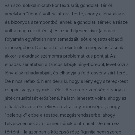
van szó, sokkal inkább kontextusról, gondolati térről:
amelyben "figura" volt saját civil teste, ahogy a lény-alak is,
és bizonyos szempontból ennek a gondolati térnek a része
volt a maga nézőtér is) és azon teljesen kívül (a darab
folyamán egyáltalán nem tematizált, sőt elrejtett) előadói
minőségében. De ha ettől eltekintünk, a megvalósításnak
akkor is akadnak számomra problematikus pontjai. Az
előadás zárlatában a táncos kibújik lény-bőréből, levetkőzi a
lény-alak ruhadarabjait, és elhagyja a föld-ösvény zárt terét.
De nincs reflexió. Nem derül ki, hogy a lény egy szerep-test
csupán, vagy egy másik élet. A szerep-szerűséget vagy a
játék ritualitását erősítené, ha látni lehetett volna, ahogy az
előadás kezdetén felveszi ezt a lény-minőséget, ahogy
"belebújik" ebbe a testbe, mozgásrendszerbe, ahogy
felveszi ennek az új dimenziónak a ritmusát. De nem ez
történt. Ha azonban a középső rész figurája nem szerep,