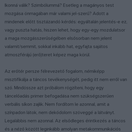
Ikonná válik? Szimbólummá? Esetleg a magányos test
mozgása önmagában már valami jel-szerű? Adott a
mindenek előtt tisztázandó kérdés: egyáltalán jelentés-e ez,
vagy puszta hatás, hiszen lehet, hogy egy-egy mozdulatsor
a maga mozgásszerűségében elsősorban nem jelent
valamit/semmit, sokkal inkább hat, egyfajta sajátos
atmoszférájú (erő)teret képez maga körül.
Az erőtér persze félrevezető fogalom, némiképp
misztifikálja a táncos tevékenységét, pedig itt nem erről van
szó. Mindössze azt próbálom rögzíteni, hogy egy
táncelőadás primer befogadása nem szükségszerűen
verbális síkon zajlik. Nem fordítom le azonnal, amit a
színpadon látok, nem dekódolom szöveggé a látványt.
Legalábbis nem azonnal. Az elsődleges érintkezés a táncos
és a néző között leginkább amolyan metakommunikációs