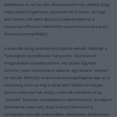
kellékeket) és ez hat rám. Benyomásként hat, anélkül, hogy
meg tudnám fogalmazni, pontosan mit is láttam, és hogy
amit láttam, mit jelent (Bizonyos pillanatokban ez a
benyomás-effektus működtette számomra Kocsis László
Szúnyog koreográfiáját.)
A második réteg azonban kétségkívül verbális. Működik a
"szövegben-gondolkodás" kényszere. Ösztönösen
megpróbálom szavakba önteni, mit láttam. Egyfajta
történet-szerű interpretáció alakul ki, egy lineáris "olvasat"
ha tetszik. (Mészöly Andrea tánckoreográfiájában épp ez a
kettősség a furcsa: míg a darab első felében a mozgás
puszta szépsége hat, addig a második részében ez az
"olvasási" folyamat öntudatlanul is előtérbe kerül, és nagyon
dominánsan jelen van.). Azaz a látott táncművet a
befogadás második szakaszában dekódolom, értelmezem,