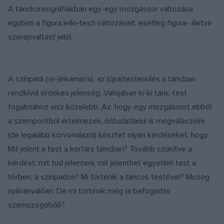
A tánckoreográfiákban egy-egy mozgássor változása
egyben a figura lelki-testi változásait, esetleg figura- illetve
szerepváltást jelöl.
A színpadi (re-)inkarnáció, az (újra)testesülés a táncban
rendkívül érdekes jelenség. Valójában ki-ki tánc-test
fogalmához visz közelebb. Az, hogy egy mozgássort ebből
a szempontból értelmezek, öntudatlanul is megválaszolni
(de legalább körvonalazni) késztet olyan kérdéseket, hogy:
Mit jelent a test a kortárs táncban? Tovább szűkítve a
kérdést: mit tud jelenteni, mit jelenthet egyetlen test a
térben, a színpadon? Mi történik a táncos testével? Mozog
nyilvánvalóan. De mi történik még (a befogadás
szemszögéből)?