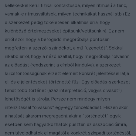
kellékekkel kerül fizikai kontaktusba, milyen ritmusú a tánc,
vannak-e ritmusváltások, milyen technikákat használ stb.) Ez
a szerkezet pedig tökéletesen alkalmas arra, hogy
különböző értelmezéseket építsünk/vetítsünk rá. Ez nem
arról szól, hogy a befogadó megpróbálja pontosan
megfejteni a szerzői szándékot, a mű "üzenetét". Sokkal
inkább arról, hogy a néző azáltal, hogy megpróbálja "olvasni"
az előadást (rendszerint a címből kiindulva), a szerkezet
kulcsfontosságúnak érzett elemeit konkrét jelentéssel látja
el, és e jelentéseket történetté fűzi. Egy előadás-szerkezet
tehát több történet (azaz interpretáció, vagyis olvasat?)
lehetőségét is tárolja. Persze nem mindegy milyen
intenzitással "olvasunk" egy-egy táncelőadást. Hiszen akár
a hatását akarom megragadni, akár a "történetét" egyik
esetben sem hagyatkozhatok pusztán az asszociációimra,
nem távolodhatok el magától a konkrét színpadi történéstől,