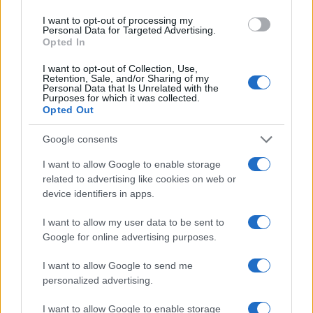
egyfajta líraisága-nőiessége még a határozottabb,
I want to opt-out of processing my
Personal Data for Targeted Advertising.
erőteljesebb mozdulatoknak is. A darab elején nincsenek
Opted In
feltűnően szimbolikus elemek, nincs semmilyen erőteljesen
I want to opt-out of Collection, Use,
kommunikált üzenet vagy jelentés. Afféle letisztult, szép
Retention, Sale, and/or Sharing of my
Personal Data that Is Unrelated with the
tánc (tánc-mozgás) ez. Épp ezért figyelemfelkeltő és
Purposes for which it was collected.
elgondolkodtató a "fény-téglalap" jelenet: a padlóra vetített
Opted Out
éles fény határozott kontúrral rajzol ki egy szabályos
Google consents
téglalapot. A táncos belefekszik, mellkasán fekvő kezében
I want to allow Google to enable storage
kis csokornyi fehér (mű)virág (megdöbbentően hétköznapi
related to advertising like cookies on web or
és konvencionális "jel"). Majd felsőtestével (csak deréktól
device identifiers in apps.
felfelé, lábai továbbra is a talajon) kiemelkedik fekvő
I want to allow my user data to be sent to
helyzetéből, öklendező, vissza-visszahanyatló
Google for online advertising purposes.
mozdulatokkal. Néhány ismétlődő mozdulat után képes
I want to allow Google to send me
csak felemelkedni/felállni a fény-téglalapból. Majd
personalized advertising.
szétmorzsolja a feje felett a virágokat. Fontos rögzíteni a
puszta mozdulatsort, hiszen az asszociáció (az azonnali
I want to allow Google to enable storage