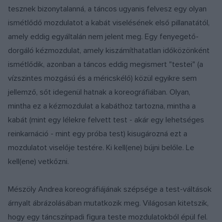
tesznek bizonytalanná, a táncos ugyanis felvesz egy olyan
ismétlődő mozdulatot a kabát viselésének első pillanatától,
amely eddig egyáltalán nem jelent meg. Egy fenyegető-
dorgáló kézmozdulat, amely kiszámíthatatlan időközönként
ismétlődik, azonban a táncos eddig megismert "testei" (a
vízszintes mozgású és a méricskélő) közül egyikre sem
jellemző, sőt idegenül hatnak a koreográfiában. Olyan,
mintha ez a kézmozdulat a kabáthoz tartozna, mintha a
kabát (mint egy lélekre felvett test - akár egy lehetséges
reinkarnáció - mint egy próba test) kisugározná ezt a
mozdulatot viselője testére. Ki kell(ene) bújni belőle. Le
kell(ene) vetkőzni.
Mészöly Andrea koreográfiájának szépsége a test-váltások
árnyalt ábrázolásában mutatkozik meg. Világosan kitetszik,
hogy egy táncszínpadi figura teste mozdulatokból épül fel.