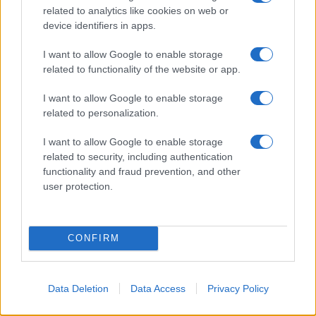
related to analytics like cookies on web or
dekódolás) már a mozgásív kezdetétől annyira erős és
device identifiers in apps.
egyértelmű, hogy képtelen vagyok szabadulni a gondolattól:
ez itt egy halál-jelenet, sír és feltámadás. A kép annyira
I want to allow Google to enable storage
related to functionality of the website or app.
erős, hogy kizárólag így tudom értelmezni a továbbiakat is.
Így, mint valamiféle különös reinkarnációt. A koreográfia
I want to allow Google to enable storage
második szakasza pedig (meglepő módon) többnyire
related to personalization.
"hagyja magát" e gondolat mentén interpretálni-értelmezni.
I want to allow Google to enable storage
Van ugyan egy jelenet, amely leginkább egy sajátos
related to security, including authentication
hangzású, de értelmezhetetlen verssorra hasonlít. Az
functionality and fraud prevention, and other
user protection.
érzékek számára szép, bár tökéletesen megfejthetetlen
(ami egyúttal azt is jelenti, hogy végtelen számú megfejtés-
variáció komponálható rá). A sír-jelenet után a
CONFIRM
reinkarnálódott testből (lélekből?), pontosabban a ruhaujjból,
a nadrágszárból aprószemcsés, szürke homok csorog, és
tengermorajlás az aláfestés. (Porból lettünk, porhüvely, por
Data Deletion
Data Access
Privacy Policy
és hamu vagyunk, a tenger végtelensége, a víz tisztasága,