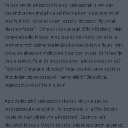
Persze ennek a középső lényegi szakasznak is van egy
kitapintható íve (még ha a szimbolika nem is egyértelműen
megfejthető): történik valami ezzel a lényszerű-figurával.
Metamorfózis(?). Görnyedt és kuporgó (föld-közelség). Majd
kiegyenesedik. Mozog. Arca lesz és tekintete (bár ettől a
momentumtól számomra inkább kevesebb lett a figura, mint
több). Az állkapcsa mellett ívelő pengét leveszi és felhasítja
vele a zsákot. Feláll és magasba emeli a húsdarabot. Mi ez?
Fejlődés? Öntudatra ébredés? Vagy épp kibillenés egyfajta
öntudatlan bizonyosságból, harmóniából? Birtoklóvá,
ragadozóvá válás? Nem tudom.
Az előadás záró szakaszában Kocsis kibújik a saruból,
megszabadul a pengéktől, félmeztelenül áll a föld-ösvény
legelején, karnyújtásnyira a nézőtértől. Szembe-néz.
Mélyeket lélegzik. Megint egy régi sláger szól (nem ugyanaz,