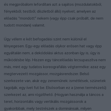
és megpróbálom lefordítani azt a sajátos (mozdulatokból,
fényekből, testből, díszletből álló) nyelvet, amelyen az
előadás "mondott" nekem (vagy épp csak próbált, de nem
tudott mondani) valamit.
Úgy vélem e két befogadási szint nem különül el
lényegesen. Egy-egy előadás olykor erősen hat vagy épp
egyáltalán nem, a dekódolási aktus azonban így is, úgy is
működésbe lép. Hiszen egy táncelőadás lecsupaszítva nem
más, mint egy tudatos koreografálás végterméke: azaz egy
megtervezett mozgássor, mozgásrendszer. Belső
szerkezete van, akár egy zeneműnek: ismétlések, szünetek
tagolják, egy ívet fut be. Elsősorban ez a (zenei természetű)
szerkezet az, ami rögzíthető. (Hogyan használja a táncos a
teret, horizontális vagy vertikális mozgássorok a
gyakoribbak, mely testrészek a dominánsak, milyen