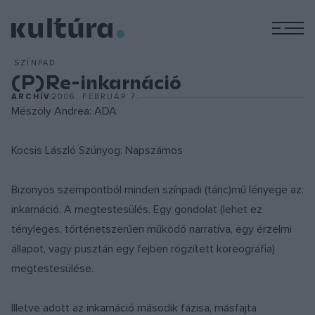
M
SZÍNPAD
(P)Re-inkarnáció
ARCHÍV
2006. FEBRUÁR 7.
Mészöly Andrea: ADA
Kocsis László Szúnyog: Napszámos
Bizonyos szempontból minden színpadi (tánc)mű lényege az:
inkarnáció. A megtestesülés. Egy gondolat (lehet ez
tényleges, történetszerűen működő narratíva, egy érzelmi
állapot, vagy pusztán egy fejben rögzített koreográfia)
megtestesülése.
Illetve adott az inkarnáció második fázisa, másfajta