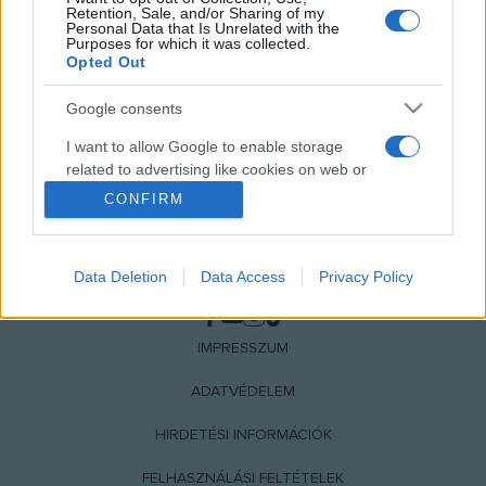
Retention, Sale, and/or Sharing of my
Personal Data that Is Unrelated with the
Purposes for which it was collected.
Opted Out
Google consents
I want to allow Google to enable storage
related to advertising like cookies on web or
device identifiers in apps.
CONFIRM
I want to allow my user data to be sent to
Google for online advertising purposes.
Data Deletion
Data Access
Privacy Policy
NÉPI
I want to allow Google to send me
personalized advertising.
IMPRESSZUM
I want to allow Google to enable storage
ADATVÉDELEM
related to analytics like cookies on web or
device identifiers in apps.
HIRDETÉSI INFORMÁCIÓK
I want to allow Google to enable storage
FELHASZNÁLÁSI FELTÉTELEK
related to functionality of the website or app.