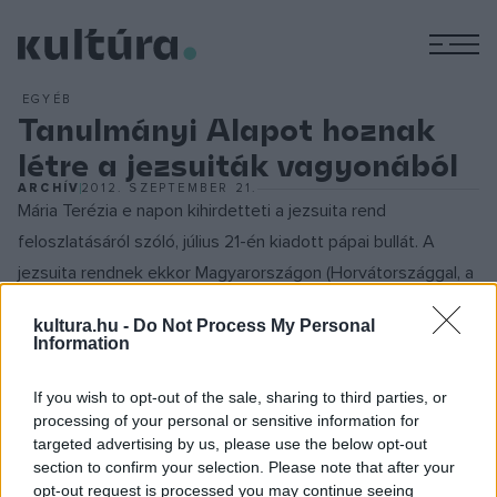
M
EGYÉB
Tanulmányi Alapot hoznak
létre a jezsuiták vagyonából
ARCHÍV
2012. SZEPTEMBER 21.
Mária Terézia e napon kihirdetteti a jezsuita rend
feloszlatásáról szóló, július 21-én kiadott pápai bullát. A
jezsuita rendnek ekkor Magyarországon (Horvátországgal, a
Bánáttal és Erdéllyel együtt) 935 tagja volt, egy egyetemet,
kultura.hu -
Do Not Process My Personal
három akadémiát, negyvenegy gimnáziumot és hét
Information
konviktust működtetett. Tagjai többnyire a világi papság
soraiba léptek, könyvtáraik jórészt a pesti Egyetemi
If you wish to opt-out of the sale, sharing to third parties, or
processing of your personal or sensitive information for
Könyvtár tulajdonába jutottak. A rend vagyonát, melynek
targeted advertising by us, please use the below opt-out
kisajátítását a Magyar Kamara végezte, mintegy 7,76 millió
section to confirm your selection. Please note that after your
forintra becsülték. Ebből létesítették a Tanulmányi Alapot,
opt-out request is processed you may continue seeing