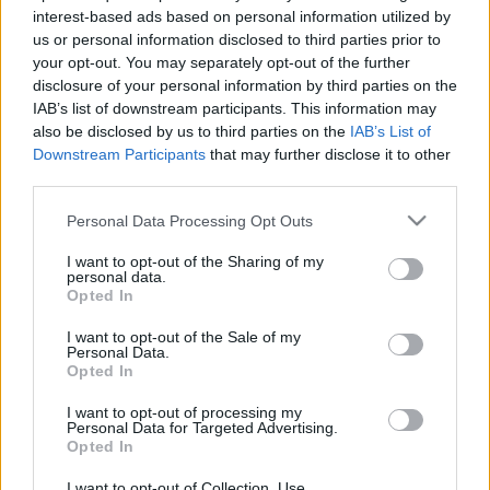
interest-based ads based on personal information utilized by
először az 1,46 millió értékű egyetemi alap, majd a 3,69
us or personal information disclosed to third parties prior to
milliós, az alsó- és középfokú iskolák, valamint az akadémiák
your opt-out. You may separately opt-out of the further
céljára szánt alap létrehozásával. A Tanulmányi Alap
disclosure of your personal information by third parties on the
IAB’s list of downstream participants. This information may
működését Mária Terézia 1780. március 25-én kiadott
also be disclosed by us to third parties on the
IAB’s List of
alapítólevele szabályozta. Az Alap jövedelmeiből - a volt
Downstream Participants
that may further disclose it to other
jezsuiták nyugdíja mellett - az állam évente 182 ezer forintot
third parties.
fordíthatott az oktatásra. Ez lehetővé tette a
Please note that this website/app uses one or more Google
Personal Data Processing Opt Outs
magyarországi oktatásügy reformját és szervezetének
services and may gather and store information including but
not limited to your visit or usage behaviour. You may click to
I want to opt-out of the Sharing of my
jelentős átalakítását is.
personal data.
grant or deny consent to Google and its third-party tags to
Opted In
use your data for below specified purposes in below Google
consent section.
I want to opt-out of the Sale of my
Personal Data.
Opted In
HÍREK
I want to opt-out of processing my
Personal Data for Targeted Advertising.
Opted In
MEGOSZTÁS
I want to opt-out of Collection, Use,