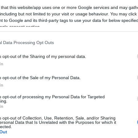
máshol nem lehet megtalálni. Ez az első nyitott ókori egyiptomi b
 that this website/app uses one or more Google services and may gath
including but not limited to your visit or usage behaviour. You may click 
 to Google and its third-party tags to use your data for below specifi
 rá a ritka leletre: az ásatások végeztével rendbe rakták maguk 
ogle consent section.
ott csónakot konzerválták, hogy megelőzzék pusztulását, és ezt 
érdésekre keresik a választ, hogy kit temettek a sírba a bárkáv
l Data Processing Opt Outs
rszakban csak a királyok kiváltsága volt. A régészek arról is meg
o opt-out of the Sharing of my personal data.
 célból készült a 3. dinasztia idején. Valószínűleg azért temették 
In
o opt-out of the Sale of my Personal Data.
In
to opt-out of processing my Personal Data for Targeted
ing.
In
M
o opt-out of Collection, Use, Retention, Sale, and/or Sharing
ersonal Data that Is Unrelated with the Purposes for which it
lected.
Out