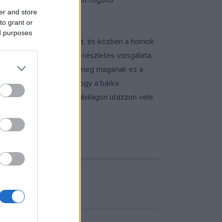
árka, amelynek fa részeit rögzítő
er and store
to grant or
ed purposes
után a feltárás helyszínét, és közben a homok
követően kezdődött meg részletes vizsgálata,
al, és hogyan engedhette meg magának ez a
 akarnak bizonyosodni, hogy a bárka
a halott mellé, hogy a túlvilágon utazzon vele.