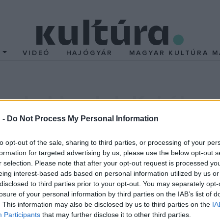
T
VIDEÓ
HAJÓGYÁR
MAGYAR KULTÚRA M
ra bukkantak Kairóban
 -
Do Not Process My Personal Information
tt bárkára véletlenül bukkantak rá a cseh régészek négy éve egy
kutatók a Texasi Egyetem szakértőivel együtt vizsgálták meg.
to opt-out of the sale, sharing to third parties, or processing of your per
formation for targeted advertising by us, please use the below opt-out s
r selection. Please note that after your opt-out request is processed y
 korszakból ez az első teljesen épen fennmaradt és alaposan megvi
eing interest-based ads based on personal information utilized by us or
disclosed to third parties prior to your opt-out. You may separately opt-
losure of your personal information by third parties on the IAB’s list of
. This information may also be disclosed by us to third parties on the
IA
sra az ősi bárkaépítés és a Hufu-korában már új módszerrel kész
Participants
that may further disclose it to other third parties.