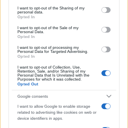
services and may gather and store information including but
hogy a falu lakóinak biztonsága érdekében megtisztítsa a
not limited to your visit or usage behaviour. You may click to
I want to opt-out of the Sharing of my
personal data.
terepet a maradványoktól. Állítja: nem is tudták, hogy a rom
grant or deny consent to Google and its third-party tags to
Opted In
use your data for below specified purposes in below Google
valaha templom volt. Egy rubelt fizet téglánként a
consent section.
I want to opt-out of the Sale of my
brigádvezetőnek, aki viszont darabját 8 rubelért adja el.
Personal Data.
Opted In
Bobkov is azt mondja: nem sejtette, hogy templomról van
I want to opt-out of processing my
Personal Data for Targeted Advertising.
szó. Amikor megtudta, szaladt a pópákhoz, hogy vétkezett,
Opted In
mit tegyen. Az egyik azt mondta, a saját házába ne vigyen
I want to opt-out of Collection, Use,
onnan semmit, a másik meg úgy vélte, inkább a befektetett
Retention, Sale, and/or Sharing of my
Personal Data that Is Unrelated with the
pénz vesszen most, mint később minden. Bobkov az első
Purposes for which it was collected.
Opted Out
tanácsot fogadta meg. Azt tudni lehet, hogy 400 ezer
rubelt vett fel az üzletre a banktól, a nyugtáján meg
Google consents
százezer szerepel. Hogy a többi hol van, arra csak annyit
I want to allow Google to enable storage
mond: "Ki nem tudja, hogyan mennek a dolgok manapság
related to advertising like cookies on web or
Oroszországban?"
device identifiers in apps.