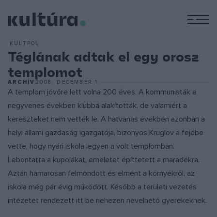
M
KULTPOL
Téglának adtak el egy orosz
templomot
ARCHÍV
2008. DECEMBER 1.
A templom jövőre lett volna 200 éves. A kommunisták a
negyvenes években klubbá alakították, de valamiért a
kereszteket nem vették le. A hatvanas években azonban a
helyi állami gazdaság igazgatója, bizonyos Kruglov a fejébe
vette, hogy nyári iskola legyen a volt templomban.
Lebontatta a kupolákat, emeletet építtetett a maradékra.
Aztán hamarosan felmondott és elment a környékről, az
iskola még pár évig működött. Később a területi vezetés
intézetet rendezett itt be nehezen nevelhető gyerekeknek.