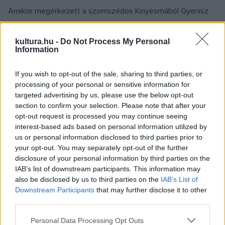
Amikor megérkezett a szomszédos Kinyesmából Gyenisz
Bobkov vállalkozó néhány munkással, és bontani kezdte a
romot, Komarovo felbolydult. Az öregasszonyok sápítoztak,
kultura.hu -
Do Not Process My Personal
Information
szentül hiszik ugyanis, hogy azóta romlott el a településen
minden, amióta az öreg templomról leszedték a
If you wish to opt-out of the sale, sharing to third parties, or
kereszteket. Mások hívták a rendőröket, akik jöttek is, de
processing of your personal or sensitive information for
Bobkov bemutatta a számlát, hogy a területi
targeted advertising by us, please use the below opt-out
section to confirm your selection. Please note that after your
önkormányzattól vette meg az épületet. "Ez is csak üzlet,
opt-out request is processed you may continue seeing
kölcsönt vettem fel, fizettem az önkormányzatnak az
interest-based ads based on personal information utilized by
engedélyért, minden törvényes" - mondogatja.
us or personal information disclosed to third parties prior to
your opt-out. You may separately opt-out of the further
disclosure of your personal information by third parties on the
Szvetlana Szorokina, az önkormányzat elnökhelyettese, aki
IAB’s list of downstream participants. This information may
aláírta a számlát, nem nyilatkozik. A Komszomolszkaja
also be disclosed by us to third parties on the
IAB’s List of
Downstream Participants
that may further disclose it to other
Pravda című lap kérdéseire írásban válaszolta: csak a
third parties.
levéltári adatokból látható, hogy az épület valaha templom
Please note that this website/app uses one or more Google
Personal Data Processing Opt Outs
volt, ma életveszélyes rom, ezért Bobkov engedélyt kapott,