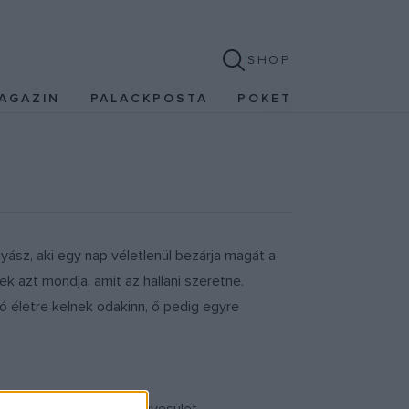
SHOP
AGAZIN
PALACKPOSTA
POKET
sz, aki egy nap véletlenül bezárja magát a
 azt mondja, amit az hallani szeretne.
ó életre kelnek odakinn, ő pedig egyre