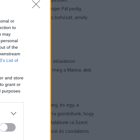
ál a Manna Kulturális Egyesület
ghívást is kapott, Göttinger Pál pedig
l látható az egyszemélyes bohózat, amely
sonal or
ection to
ou may
 personal
out of the
 downstream
B’s List of
k ajánlják fel, és a 99. előadáson
nőket, mentősöket hívott meg a Manna, akik
er and store
ktor csapata.
to grant or
ed purposes
 méltó módon ünneplik meg, és egy, a
gy nőgyógyász, rögtön arra gondoltunk, hogy
s alkotói segítségével találtunk rá Szent
sítják, így az ő rendkívüli és csodálatos