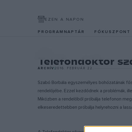
EZEN A NAPON
PROGRAMNAPTÁR
FÓKUSZPON
EGYÉB
Telefondoktor s
ARCHÍV
2016. FEBRUÁR 22.
Szabó Borbála egyszemélyes bohózatának fősze
rendelőjébe. Ezzel kezdődnek a problémák, ill
Miközben a rendelőből próbálja telefonon mego
elkeseredettebben próbálja helyrehozni a lass