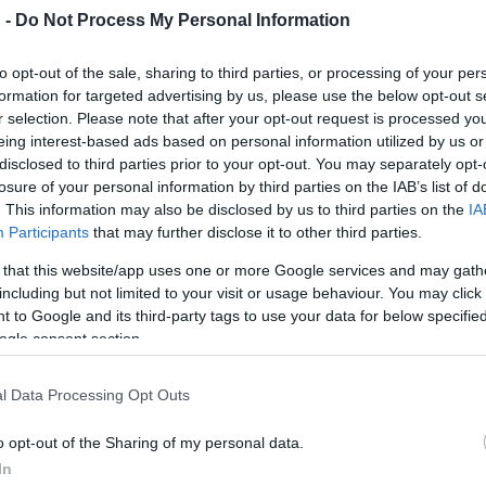
ött, amikor az írónő darabját Orosz Dénes rendező és Göttinger P
 -
Do Not Process My Personal Information
ve fogadta be a Thália Színház, de számos vidéki- és fesztiválme
nella-díját. A közös munka eredményeként immáron 100. alkalomma
to opt-out of the sale, sharing to third parties, or processing of your per
színházi életben.
formation for targeted advertising by us, please use the below opt-out s
r selection. Please note that after your opt-out request is processed y
eing interest-based ads based on personal information utilized by us or
disclosed to third parties prior to your opt-out. You may separately opt-
losure of your personal information by third parties on the IAB’s list of
. This information may also be disclosed by us to third parties on the
IA
 100. előadás bevételét a Szent Márton Gyermekmentő Szolgálatna
Participants
that may further disclose it to other third parties.
e a zártkörű előadásra olyan szülészorvosokat, bábákat, szülész
 that this website/app uses one or more Google services and may gath
údió 99 székén 99 vendéggel ünnepelte a 99. előadást a Telefondo
including but not limited to your visit or usage behaviour. You may click 
 to Google and its third-party tags to use your data for below specifi
ogle consent section.
ta tervezték a kollégákkal, hogy a Telefondoktor 100. előadását
át segítik az aznapi bevétellel. ?Mivel a Telefondoktor főhőse e
l Data Processing Opt Outs
 épp megszületett vagy születendő babákkal foglalkoznak. Az előadá
o opt-out of the Sharing of my personal data.
ak csecsemők, de kisgyermekek gyors és hatékony ellátását bizto
In