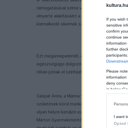
A Telefondoktor sikerszériája 2011-ben kezdőd
kultura.hu
támogatásával színre vitte. Az előadást négy é
elnyerte alakításáért a Vidor Fesztivál Pulci
If you wish 
kiemelkedő sikernek számít a hazai független 
sensitive in
confirm you
continue se
information 
further disc
participants
Ezt megünnepelendő, az alkotók a február 25-i
Downstream 
egészségügyi dolgozókat láttak vendégül. Err
Please note
ritkán jutnak el színházba. Így az Arizona St
information 
deny consent
in below Go
Gáspár Anna, a Manna vezetője elmondta, régó
születések körül munkálkodó alapítvány munkáj
Persona
olyan helyre kerüljön ez a felajánlás, ahol az
I want t
Márton Gyermekmentő Szolgálatra, akik nem cs
Opted 