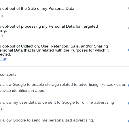
o opt-out of the Sale of my Personal Data.
In
to opt-out of processing my Personal Data for Targeted
ing.
ni ellátása és szállítása különleges szakmai, gyakorlati és műsze
In
s gyermekrohamkocsik és gyermek mentőorvosi kocsik elindításáv
o opt-out of Collection, Use, Retention, Sale, and/or Sharing
apataik és egyedülálló Gyermekrohamkocsijuk, valamint gyermek
ersonal Data that Is Unrelated with the Purposes for which it
lected.
 harmincnyolcezer bajba jutott kisgyermeken segítettek. Alapítvá
Out
mányokból működik.
consents
o allow Google to enable storage related to advertising like cookies on
 napján, február 25-én, adják át az alkotók az Alapítvány orvos i
evice identifiers in apps.
o allow my user data to be sent to Google for online advertising
s.
to allow Google to send me personalized advertising.
sséget, az alkotók különleges meglepetéssel készülnek az előadá