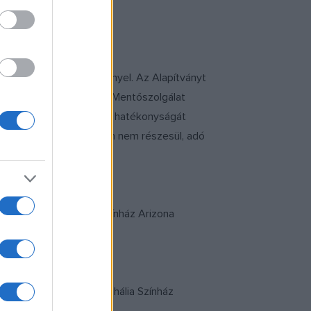
res felkészültséget igényel. Az Alapítványt
al segítse az Országos Mentőszolgálat
-mentőorvosi kocsijaik hatékonyságát
nyuk állami támogatásban nem részesül, adó
gazgatójának a Thália Színház Arizona
s végére. Jegyeket a Thália Színház