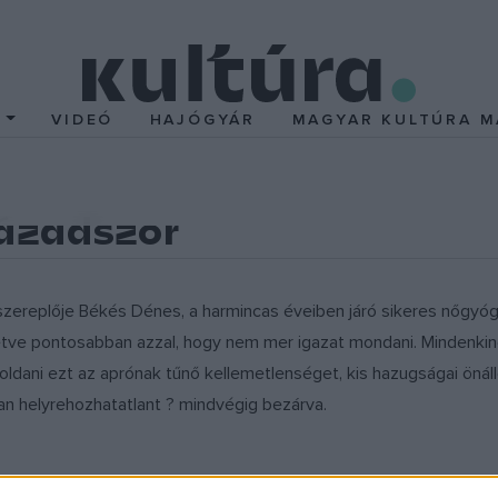
T
VIDEÓ
HAJÓGYÁR
MAGYAR KULTÚRA M
zázadszor
replője Békés Dénes, a harmincas éveiben járó sikeres nőgyógyá
etve pontosabban azzal, hogy nem mer igazat mondani. Mindenkinek
ldani ezt az aprónak tűnő kellemetlenséget, kis hazugságai önáll
an helyrehozhatatlant ? mindvégig bezárva.