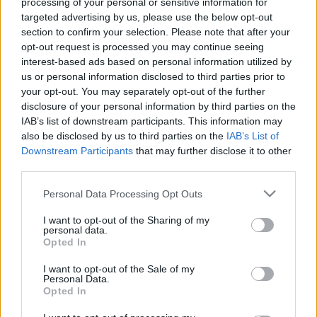
processing of your personal or sensitive information for
sorompókezelés, az irányváltás, a jegyek ellenőrzése.
targeted advertising by us, please use the below opt-out
section to confirm your selection. Please note that after your
opt-out request is processed you may continue seeing
A skanzen vasúti önkéntes programja keretében
interest-based ads based on personal information utilized by
egyedülálló, ingyenes képzés indul a múzeumban, ahol a
us or personal information disclosed to third parties prior to
vasút iránt érdeklődő jelentkezők vasúti feladatköröket
your opt-out. You may separately opt-out of the further
disclosure of your personal information by third parties on the
sajátíthatnak el. A tanfolyam elvégzése után váltókezelő,
IAB’s list of downstream participants. This information may
tolatásvezető, jelzőőr, sorompókezelő munkakör betöltése
also be disclosed by us to third parties on the
IAB’s List of
mellett mozdonyvezetők is lehetnek a skanzenvasúton.
Downstream Participants
that may further disclose it to other
third parties.
A szolgálatot választott időpontban, kedvtelésből
Please note that this website/app uses one or more Google
Personal Data Processing Opt Outs
services and may gather and store information including but
teljesíthetik a jelentkezők. Előképzettség nem szükséges.
not limited to your visit or usage behaviour. You may click to
I want to opt-out of the Sharing of my
18. életévet betöltött férfiak jelentkezését várja a múzeum
personal data.
grant or deny consent to Google and its third-party tags to
Opted In
– felső korhatár nélkül –, akik díjmentesen vehetnek részt a
use your data for below specified purposes in below Google
consent section.
munkakör betöltéséhez szükséges kurzuson. A felmerülő
I want to opt-out of the Sale of my
Personal Data.
költségeket, útiköltséget és a szállást a skanzen biztosítja.
Opted In