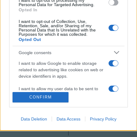
I want to opt-out of processing my
Personal Data for Targeted Advertising.
Opted In
I want to opt-out of Collection, Use,
Retention, Sale, and/or Sharing of my
PROGRAM
SZENTENDREI SKANZEN
Personal Data that Is Unrelated with the
Purposes for which it was collected.
Opted Out
SZENTENDREI SZABADTÉRI NÉPRAJZI MÚZEUM
Google consents
MEGOSZTÁS
I want to allow Google to enable storage
related to advertising like cookies on web or
device identifiers in apps.
I want to allow my user data to be sent to
Google for online advertising purposes.
CONFIRM
I want to allow Google to send me
personalized advertising.
Data Deletion
Data Access
Privacy Policy
I want to allow Google to enable storage
related to analytics like cookies on web or