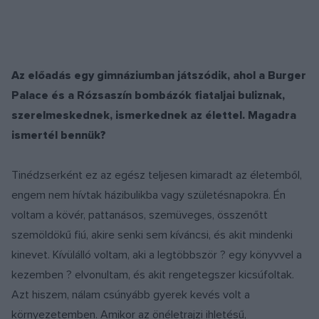
Az előadás egy gimnáziumban játszódik, ahol a Burger
Palace és a Rózsaszín bombázók fiataljai buliznak,
szerelmeskednek, ismerkednek az élettel. Magadra
ismertél bennük?
Tinédzserként ez az egész teljesen kimaradt az életemből,
engem nem hívtak házibulikba vagy születésnapokra. Én
voltam a kövér, pattanásos, szemüveges, összenőtt
szemöldökű fiú, akire senki sem kíváncsi, és akit mindenki
kinevet. Kívülálló voltam, aki a legtöbbször ? egy könyvvel a
kezemben ? elvonultam, és akit rengetegszer kicsúfoltak.
Azt hiszem, nálam csúnyább gyerek kevés volt a
környezetemben. Amikor az önéletrajzi ihletésű,