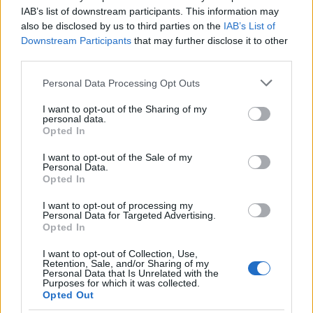
IAB’s list of downstream participants. This information may
szerepet a rádiózás töltötte be. Az számított sikeresnek,
also be disclosed by us to third parties on the
IAB’s List of
akit ott hallottak az emberek, legyen az akár énekes vagy
Downstream Participants
that may further disclose it to other
disc jockey. Fontaine egy kiöregedett tini, aki szeretné az
third parties.
ifjúságát újraélni, és akinek tökéletesen megfelel, hogy bent
Please note that this website/app uses one or more Google
Personal Data Processing Opt Outs
ragadt a csajozós, bulizós korszakában. Ontja a poénokat,
services and may gather and store information including but
not limited to your visit or usage behaviour. You may click to
I want to opt-out of the Sharing of my
szédíti a nála jóval fiatalabb lányokat, igazi bájgúnár.
personal data.
grant or deny consent to Google and its third-party tags to
Opted In
use your data for below specified purposes in below Google
consent section.
I want to opt-out of the Sale of my
Personal Data.
Opted In
A valós életben el tudnád képzelni magad ebben a
I want to opt-out of processing my
szerepben?
Personal Data for Targeted Advertising.
Opted In
Nagyon távol áll tőlem, már csak az életkoromból adódóan
I want to opt-out of Collection, Use,
Retention, Sale, and/or Sharing of my
is, és azért is, mert ? ahogy az előbb említettem ? a tinibulik
Personal Data that Is Unrelated with the
Purposes for which it was collected.
kimaradtak az életemből. Úgy gondolom, a legjobb, ha az
Opted Out
adott napra fókuszálunk, és azt próbáljuk meg a lehető