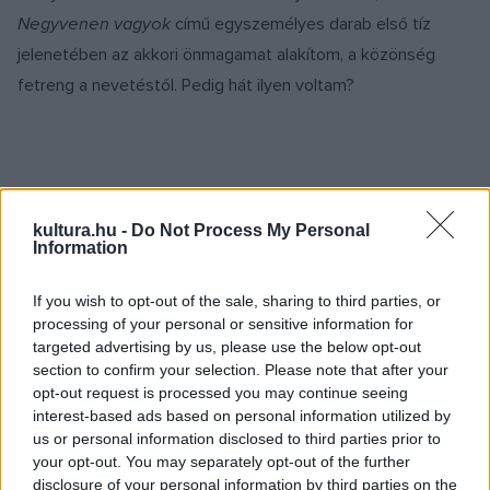
Negyvenen vagyok
című egyszemélyes darab első tíz
jelenetében az akkori önmagamat alakítom, a közönség
fetreng a nevetéstől. Pedig hát ilyen voltam?
A történetben Vince Fontaine-t, az örökifjú dj-t
kultura.hu -
Do Not Process My Personal
alakítod. Milyen ez a karakter?
Information
Ez a korszak, a ?60-as évek, még a rádiózás aranykorát
If you wish to opt-out of the sale, sharing to third parties, or
processing of your personal or sensitive information for
jelentette, nem volt internet, mobiltelefon, és az emberek
targeted advertising by us, please use the below opt-out
többségének televíziója sem, ezért a dj volt az isten, akiről
section to confirm your selection. Please note that after your
sokszor azt sem tudták, hogy néz ki, hiszen csak a hangját
opt-out request is processed you may continue seeing
interest-based ads based on personal information utilized by
hallották. A fontos az volt, hogy jó szövege legyen, és minél
us or personal information disclosed to third parties prior to
jobb zenéket játsszon. Ahogy ma a vizualitás az élet minden
your opt-out. You may separately opt-out of the further
területén egyre nagyobb teret kap, akkoriban ezt a
disclosure of your personal information by third parties on the