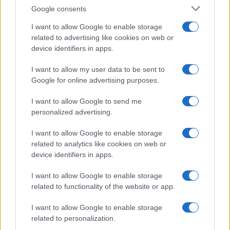
Google consents
legteljesebben megélni.
I want to allow Google to enable storage
related to advertising like cookies on web or
device identifiers in apps.
I want to allow my user data to be sent to
Google for online advertising purposes.
Úgy tudom, beugrással kerültél az előadásba, és
I want to allow Google to send me
mindössze két napod volt, hogy megtanuld a
personalized advertising.
szereped. Szereted az efféle kihívásokat?
I want to allow Google to enable storage
related to analytics like cookies on web or
Ha úgy alakul, szívesen vállalok beugrást egy-egy szerepbe,
device identifiers in apps.
mert úgy gondolom, remek lehetőség a tanulásra, és arra,
I want to allow Google to enable storage
hogy kipróbáljam önmagam.
related to functionality of the website or app.
I want to allow Google to enable storage
related to personalization.