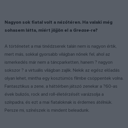
Nagyon sok fiatal volt a nézőtéren. Ha valaki még
sohasem látta, miért jöjjön el a
Grease
-re?
A történetet a mai tinédzserek talán nem is nagyon értik,
mert más, sokkal gyorsabb világban nőnek fel, ahol az
ismerkedés már nem a táncparketten, hanem ? nagyon
sokszor ? a virtuális világban zajlik. Nekik az egész előadás
olyan lehet, mintha egy kosztümös filmbe csöppentek volna.
Fantasztikus a zene, a háttérben játszó zenekar a ?60-as
évek bulizós, rock and roll-életérzését varázsolja a
színpadra, és ezt a mai fiataloknak is érdemes átélniük.
Persze mi, színészek is mindent beleadunk.