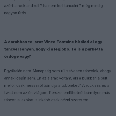
azért a rock and roll ? ha nem kell táncolni ? még mindig
nagyon ütős.
A darabban te, azaz Vince Fontaine bírálod el egy
táncversenyen, hogy ki a legjobb. Te is a parketta
ördöge vagy?
Egyáltalán nem. Manapság sem túl szívesen táncolok, ahogy
annak idején sem. Én az a srác voltam, aki a bulikban a pult
mellől, csak messziről bámulja a többieket? A rockizás és a
twist nem az én világom. Persze, említhetnél bármilyen más
táncot is, azokat is inkább csak nézni szeretem.