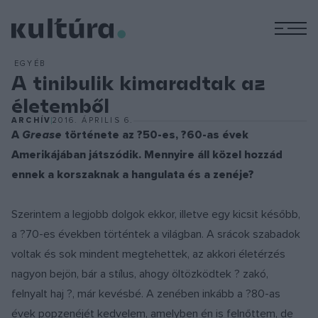
M
EGYÉB
A tinibulik kimaradtak az
életemből
ARCHÍV
2016. ÁPRILIS 6.
A
Grease
története az ?50-es, ?60-as évek
Amerikájában játszódik. Mennyire áll közel hozzád
ennek a korszaknak a hangulata és a zenéje?
Szerintem a legjobb dolgok ekkor, illetve egy kicsit később,
a ?70-es években történtek a világban. A srácok szabadok
voltak és sok mindent megtehettek, az akkori életérzés
nagyon bejön, bár a stílus, ahogy öltözködtek ? zakó,
felnyalt haj ?, már kevésbé. A zenében inkább a ?80-as
évek popzenéjét kedvelem, amelyben én is felnőttem, de