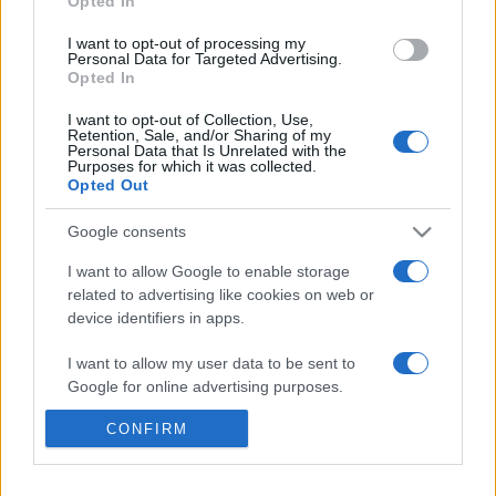
Opted In
hogy azokat felhasználják-e az épületbe tervezett új
I want to opt-out of processing my
kiállításba. A romok megtalálása előtt ugyanis egy
Personal Data for Targeted Advertising.
Opted In
klasszikus, interaktív tárlatot terveztek az épületbe, ám ha a
földalatti átjárót is megnyitnák a látogatók előtt, az a
I want to opt-out of Collection, Use,
Retention, Sale, and/or Sharing of my
költségek drasztikus emelkedését hozná magával. Más
Personal Data that Is Unrelated with the
Purposes for which it was collected.
részről azonban a folyosó bemutatásával a már egyébként
Opted Out
is 2009-re halasztott megnyitóra csak később kerülhetne
Google consents
sor.
I want to allow Google to enable storage
related to advertising like cookies on web or
device identifiers in apps.
MEGOSZTÁS
I want to allow my user data to be sent to
Google for online advertising purposes.
CONFIRM
I want to allow Google to send me
personalized advertising.