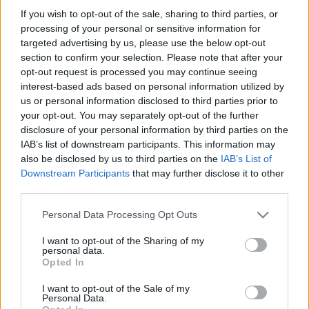
If you wish to opt-out of the sale, sharing to third parties, or
számító George Washinton rabszolgákat tartott. Az egykori
processing of your personal or sensitive information for
elnök legtöbb rabszolgája virginiai birtokán élt, és az általa
targeted advertising by us, please use the below opt-out
vallott elvek 1799-es halálakor közzétett végrendeletében
section to confirm your selection. Please note that after your
opt-out request is processed you may continue seeing
már megtalálhatók, hiszen abban arról rendelkezett, hogy
interest-based ads based on personal information utilized by
300 rabszolgáját felesége halála után szabadítsák fel.
us or personal information disclosed to third parties prior to
your opt-out. You may separately opt-out of the further
disclosure of your personal information by third parties on the
Washington az 1790-es években élt ebben a házban, és
IAB’s list of downstream participants. This information may
használta azt elnöki hivatalként, amely egyáltalán nem
also be disclosed by us to third parties on the
IAB’s List of
meglepő, hiszen akkor még Philadelphia volt az ország
Downstream Participants
that may further disclose it to other
third parties.
fővárosa. A helyszínre érkező szakértők között volt Michael
Coard philadelphiai ügyvéd is, aki szerint mindez "azt az igen
Please note that this website/app uses one or more Google
Personal Data Processing Opt Outs
services and may gather and store information including but
éles kontrasztot jelképezi, amely az elnök által hirdetett
not limited to your visit or usage behaviour. You may click to
I want to opt-out of the Sharing of my
szabadságjogok és a mindennapi gyakorlat között
personal data.
grant or deny consent to Google and its third-party tags to
Opted In
húzódott".
use your data for below specified purposes in below Google
consent section.
I want to opt-out of the Sale of my
Personal Data.
A leletek megtalálsa után komoly vita bontakozott ki arról,