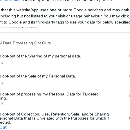
eg az érdeklődők a jegyeket. A kedvezményes jegyek számos vidé
egyede a fővárosban történik.
 that this website/app uses one or more Google services and may gath
including but not limited to your visit or usage behaviour. You may click 
 to Google and its third-party tags to use your data for below specifi
: a vásárlók negyedének nem jelent gondot, ha csak egy jegyet v
ogle consent section.
l Data Processing Opt Outs
bb mértékben emelkedett az elmúlt tíz évben, hisz míg a KSH szeri
o opt-out of the Sharing of my personal data.
 last minute jegy még féláron is több mint 2500 forint.
In
 enyhülésével a spontán színházba járók kedve is megjött: idén 
o opt-out of the Sale of my Personal Data.
sra.
In
to opt-out of processing my Personal Data for Targeted
ing.
In
o opt-out of Collection, Use, Retention, Sale, and/or Sharing
ersonal Data that Is Unrelated with the Purposes for which it
lected.
Out