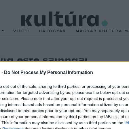
T
VIDEÓ
HAJÓGYÁR
MAGYAR KULTÚRA M
 Ma este színház!
az előadás előtti nap 21 órától egészen az előadás kezdet
 -
Do Not Process My Personal Information
to opt-out of the sale, sharing to third parties, or processing of your per
lizálódott oldal egyik alapítója, Limbacher Tivadar elmondta: 2019
formation for targeted advertising by us, please use the below opt-out s
t, 2020–2021-ben azonban összesen alig 90 ezer jegy talált gazd
r selection. Please note that after your opt-out request is processed y
eing interest-based ads based on personal information utilized by us or
disclosed to third parties prior to your opt-out. You may separately opt-
a este színház!
az első last minute jegyeket tíz éve, 2011. dec
losure of your personal information by third parties on the IAB’s list of
zék talált gazdára
az oldalon
. A last minute szolgáltatás lényege
. This information may also be disclosed by us to third parties on the
IA
Participants
that may further disclose it to other third parties.