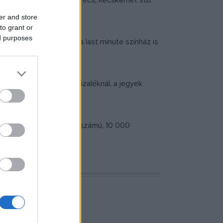
ki városban – Szeged, Pécs, Kecskemét stb.
er and store
to grant or
ed purposes
esznek, ám jellemzően a last minute színház is
nt ez alig több húsz százaléknál, a jegyek
decemberben eddig rekordszámú, 10 000