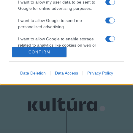
I want to allow my user data to be sent to
nemzetközi tudományos díjakat – közölték.
Google for online advertising purposes.
I want to allow Google to send me
personalized advertising.
I want to allow Google to enable storage
related to analytics like cookies on web or
HÍREK
KULTURÁLIS ÉS INNOVÁCIÓS MINISZTÉRIUM
device identifiers in apps.
CONFIRM
MEGOSZTÁS
I want to allow Google to enable storage
related to functionality of the website or app.
Data Deletion
Data Access
Privacy Policy
I want to allow Google to enable storage
related to personalization.
I want to allow Google to enable storage
related to security, including authentication
functionality and fraud prevention, and other
user protection.