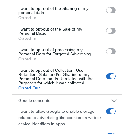
services and may gather and store information including but
nemzetközi rangsorokban való előrelépést is. Az első
not limited to your visit or usage behaviour. You may click to
I want to opt-out of the Sharing of my
personal data.
grant or deny consent to Google and its third-party tags to
eredmények azt mutatják, hogy az irány jó, folyamatosan
Opted In
use your data for below specified purposes in below Google
haladunk előre a nemzetközi rangsorokban; míg a világ két
consent section.
I want to opt-out of the Sale of my
legrangosabb felsőoktatási rangsora (THE, QS) közül a THE-
Personal Data.
Opted In
rangsorban négy éve hét, két éve mindkét rangsorban nyolc,
ma már egyaránt tizenegy magyar egyetem szerepel,
I want to opt-out of processing my
Personal Data for Targeted Advertising.
amelyekbe hallgatóink kétharmada jár. Célunk, hogy ez a
Opted In
szám tovább bővüljön.”
I want to opt-out of Collection, Use,
Retention, Sale, and/or Sharing of my
Personal Data that Is Unrelated with the
A listára felkerült csaknem kétezer egyetem vizsgált szakjai
Purposes for which it was collected.
Opted Out
a természettudományok, a mérnöki tudományok, az
élettudományok, az orvostudományok és a
Google consents
társadalomtudományok területét érintik, és rangsorolásuk
I want to allow Google to enable storage
számos tudományos mutatót figyelembe véve történik,
related to advertising like cookies on web or
device identifiers in apps.
beleértve a kutatási teljesítményt és annak hatását, a
nemzetközi együttműködést, a kutatás minőségét és a