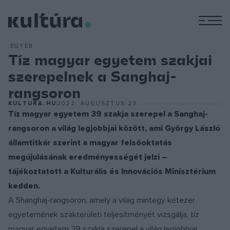
M
EGYÉB
Tíz magyar egyetem szakjai
szerepelnek a Sanghaj-
rangsoron
KULTURA.HU
2022. AUGUSZTUS 23.
Tíz magyar egyetem 39 szakja szerepel a Sanghaj-
rangsoron a világ legjobbjai között, ami György László
államtitkár szerint a magyar felsőoktatás
megújulásának eredményességét jelzi –
tájékoztatott a Kulturális és Innovációs Minisztérium
kedden.
A Shanghaj-rangsoron, amely a világ mintegy kétezer
egyetemének szakterületi teljesítményét vizsgálja, tíz
magyar egyetem 39 szakja szerepel a világ legjobbjai