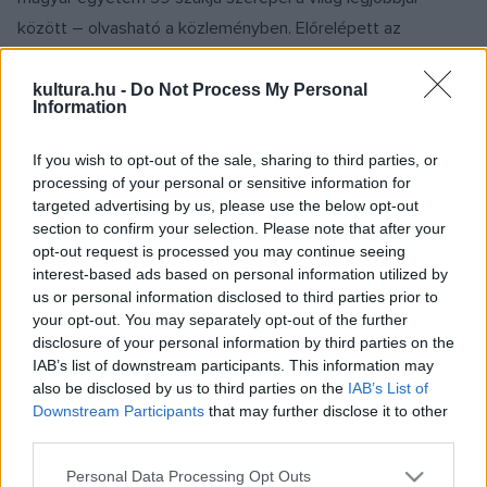
között – olvasható a közleményben. Előrelépett az
Állatorvostudományi Egyetem az állatorvosi tudományok, a
Budapesti Műszaki és Gazdaságtudományi Egyetem a
kultura.hu -
Do Not Process My Personal
Information
matematika és az Eötvös Loránd Tudományegyetem a
biológia területén.
If you wish to opt-out of the sale, sharing to third parties, or
processing of your personal or sensitive information for
targeted advertising by us, please use the below opt-out
Emellett az idei listára felkerült a Semmelweis Egyetem és a
section to confirm your selection. Please note that after your
Szegedi Tudományegyetem gyógyszerészeti tudományok
opt-out request is processed you may continue seeing
szakja. A rangsorokban a szakterületek legalább egy
interest-based ads based on personal information utilized by
us or personal information disclosed to third parties prior to
kategóriát előreléptek, amely kategóriától függően 50–100
your opt-out. You may separately opt-out of the further
helyezést jelent. A közleményben idézték György László
disclosure of your personal information by third parties on the
innovációért és felsőoktatásért felelős államtitkárt, aki azt
IAB’s list of downstream participants. This information may
also be disclosed by us to third parties on the
IAB’s List of
mondta: „Az a célunk, hogy 2030-ra Magyarországot Kelet-
Downstream Participants
that may further disclose it to other
Közép-Európa tudásközpontjává tegyük. Ezt szolgálja a
third parties.
kiszámíthatóbb, tervezhetőbb finanszírozási struktúra,
Please note that this website/app uses one or more Google
Personal Data Processing Opt Outs
amelyben az intézmények a többi között vállalják a