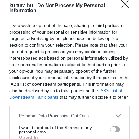
kultura.hu -
Do Not Process My Personal
kamaraestjén lépnek színpadra a Zeneakadémián.
Information
A kamarazenekar 2010 februárjában alakult a Zeneakadémia
If you wish to opt-out of the sale, sharing to third parties, or
processing of your personal or sensitive information for
növendékeiből, G. Horváth László vezetésével. Az
targeted advertising by us, please use the below opt-out
együttzenélés öröme, a magyar vonós tradíciók megtartása
section to confirm your selection. Please note that after your
és az új utak keresése mind fontos motiváló tényező volt a
opt-out request is processed you may continue seeing
interest-based ads based on personal information utilized by
zenekar alapításában. Repertoárjukon a barokk zenétől
us or personal information disclosed to third parties prior to
egészen napjainkig minden kor zenéje egységesen
your opt-out. You may separately opt-out of the further
megtalálható.
disclosure of your personal information by third parties on the
IAB’s list of downstream participants. This information may
also be disclosed by us to third parties on the
IAB’s List of
Az Anima Musicae Kortárs Zenei Műhelyt 2013-ban hozták
Downstream Participants
that may further disclose it to other
létre, vezetésére Tornyai Pétert kérték fel. Eddig több mint
third parties.
ötven mű született a zenekar részére, amely aktív részese
Please note that this website/app uses one or more Google
Personal Data Processing Opt Outs
a kortárs zenei életnek. A zenekar egyik célja, hogy a barokk
services and may gather and store information including but
not limited to your visit or usage behaviour. You may click to
I want to opt-out of the Sharing of my
kor muzsikáit modern hangszereken, mégis autentikus
personal data.
grant or deny consent to Google and its third-party tags to
előadásban tudja megszólaltatni, ezért Dinyés Soma
Opted In