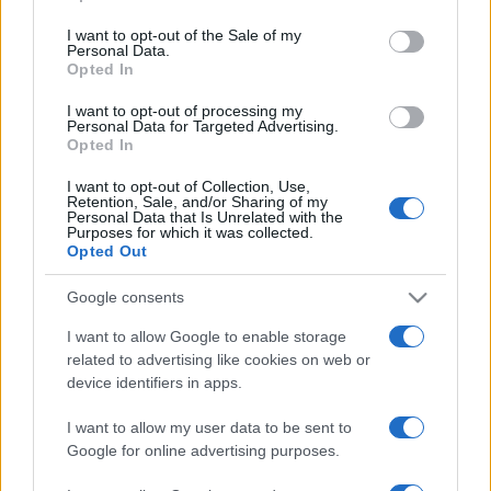
use your data for below specified purposes in below Google
csembalóművészt, a barokk zene előadásmódjainak
consent section.
I want to opt-out of the Sale of my
Personal Data.
szakértőjét kérték fel a barokk zenei műhely vezetésére.
Opted In
I want to opt-out of processing my
Az idei évadban különlegességgel is készülnek:
Für Anima
Personal Data for Targeted Advertising.
Opted In
című lemezükön dolgoznak, amelyen kizárólag kortárs
zeneszerzők az Anima Musicae számára komponált művei
I want to opt-out of Collection, Use,
Retention, Sale, and/or Sharing of my
lesznek hallhatók.
Personal Data that Is Unrelated with the
Purposes for which it was collected.
Opted Out
Nyitókép forrása: az Anima Musicae Facebook-oldala.
Google consents
I want to allow Google to enable storage
related to advertising like cookies on web or
device identifiers in apps.
ANIMA MUSICAE KAMARAZENEKAR
HANGVERSENY
JUBILEUMI ÉVAD
I want to allow my user data to be sent to
Google for online advertising purposes.
PROGRAM
TESLA LOFT