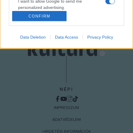
I want to allow Google to send me
personalized advertising.
MEGOSZTÁS
CONFIRM
I want to allow Google to enable storage
related to analytics like cookies on web or
device identifiers in apps.
Data Deletion
Data Access
Privacy Policy
I want to allow Google to enable storage
related to functionality of the website or app.
I want to allow Google to enable storage
related to personalization.
I want to allow Google to enable storage
related to security, including authentication
NÉPI
functionality and fraud prevention, and other
user protection.
IMPRESSZUM
ADATVÉDELEM
HIRDETÉSI INFORMÁCIÓK