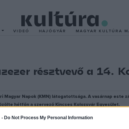
T
VIDEÓ
HAJÓGYÁR
MAGYAR KULTÚRA M
zezer résztvevő a 14. 
ri Magyar Napok (KMN) látogatottsága. A vasárnap este zá
zölte hétfőn a szervező Kincses Kolozsvár Egyesület.
epén, vasárnap este Leslie Mandoki és a Mandoki Soulmates konce
 -
Do Not Process My Personal Information
ár Egyesület elnöke záróbeszédében azt hangsúlyozta, hogy a ki