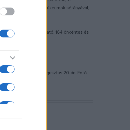
es- és könyvvásárral, a Múzeumok sétányával,
 partnerszervezet, támogató, 164 önkéntes és
zsvár főterén 2023. augusztus 20-án. Fotó: