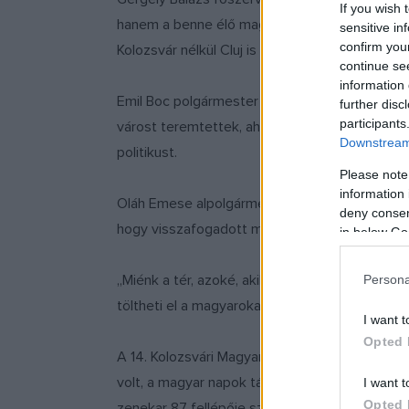
If you wish 
hanem a benne élő magyar emberek jelentik. „E
sensitive in
confirm you
Kolozsvár nélkül Cluj is sokkal szegényebb le
continue se
information 
Emil Boc polgármester köszönetet mondott a 
further disc
participants
várost teremtettek, ahol minden nemzetiség o
Downstream 
politikust.
Please note
information 
Oláh Emese alpolgármester azt emelte ki, hogy 
deny consent
hogy visszafogadott minket ott a tér dala, mer
in below Go
„Miénk a tér, azoké, akik belakják” – közölte
Persona
töltheti el a magyarokat a Kincses Kolozsvár 
I want t
Opted 
A 14. Kolozsvári Magyar Napokon augusztus 13
volt, a magyar napok társrendezvényének szám
I want t
Opted 
zenekar 87 fellépője szórakoztatta a közönség