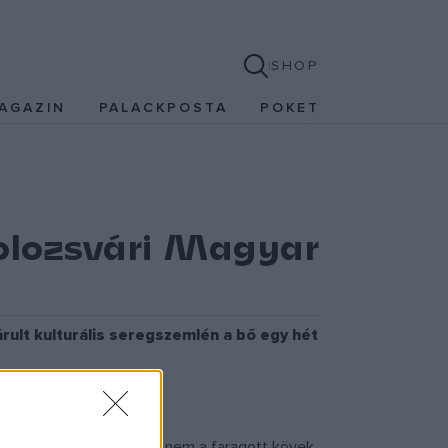
SHOP
AGAZIN
PALACKPOSTA
POKET
Kolozsvári Magyar
rult kulturális seregszemlén a bő egy hét
rtjével zárult.
ncses várost elsősorban nem a faragott kövek,