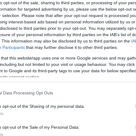
to opt-out of the sale, sharing to third parties, or processing of your per
z a legfőbb érték, amelyre vigyáznunk kell, és amelyre a velünk 
formation for targeted advertising by us, please use the below opt-out s
r selection. Please note that after your opt-out request is processed y
nne” – fogalmazott a főszervező.
eing interest-based ads based on personal information utilized by us or
disclosed to third parties prior to your opt-out. You may separately opt-
város magyar lakosságának, hogy az elmúlt évtizedekben a város
losure of your personal information by third parties on the IAB’s list of
. This information may also be disclosed by us to third parties on the
IA
tthon érezheti magát. „Ez mindannyiunk érdeme, és ez jelenti sz
Participants
that may further disclose it to other third parties.
 that this website/app uses one or more Google services and may gath
including but not limited to your visit or usage behaviour. You may click 
a város magyarsága idén ismét belakhatta a felújított Farkas utc
 to Google and its third-party tags to use your data for below specifi
t miénk itt a tér” – mondta.
ogle consent section.
 Grezsa Csaba, Magyarország kolozsvári főkonzulja. Hozzátette, h
l Data Processing Opt Outs
Egyesület által szervezett programsorozat.
o opt-out of the Sharing of my personal data.
In
–20. között 50 helyszínen több mint 500 programot tartottak. 31
ító Szent István-napi Néptánctalálkozón 8 ország 20 tánccsopor
o opt-out of the Sale of my Personal Data.
In
et. Az érdeklődők 37 kiállításon, 21 vezetett sétán, 40 kerekas