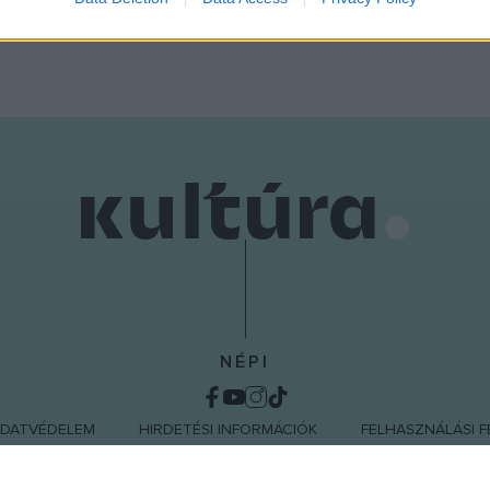
o allow Google to enable storage related to functionality of the website
o allow Google to enable storage related to personalization.
o allow Google to enable storage related to security, including
cation functionality and fraud prevention, and other user protection.
NÉPI
DATVÉDELEM
HIRDETÉSI INFORMÁCIÓK
FELHASZNÁLÁSI F