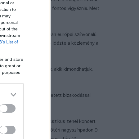
sonal or
élő román többségnek is fontos vigyáznia. Mert
ection to
ou may
 personal
out of the
vezetéssel közösen olyan európai színvonalú
 downstream
B’s List of
ámunkra a normalitást” – idézte a közlemény a
er and store
to grant or
át. „Mi vagyunk az elsők, akik kimondhatjuk,
ed purposes
ogy Kolozsváron jövőbe vetett bizakodással
 könnyűzenei és 27 klasszikus zenei koncert
tja mutatkozott be. A főtéri nagyszínpadon 9
ztal-beszélgetésen és bemutatón, 21