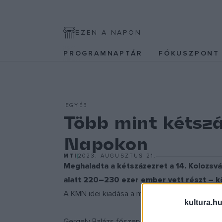
EZEN A NAPON
PROGRAMNAPTÁR
FÓKUSZPON
EGYÉB
Több mint kétszá
Napokon
MTI
2023. AUGUSZTUS 21.
Meghaladta a kétszázezret a 14. Kolozsvá
alatt 220–230 ezer ember vett részt – kö
A KMN idei kiadása a magyar államalapítás ünn
kultura.hu
Gergely Balázs főszervező, a Kincses Kolozsv