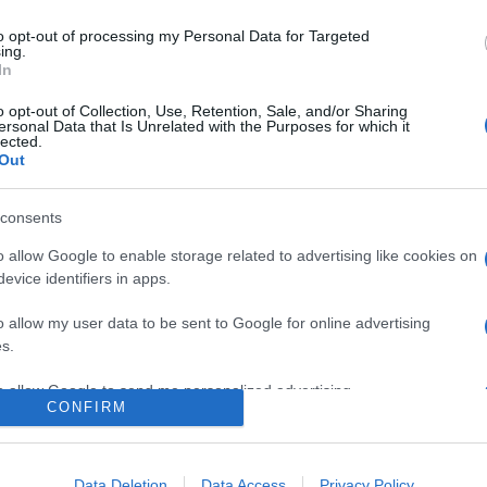
ádi programon vehettek részt. A felújított Farkas utca a kézműv
to opt-out of processing my Personal Data for Targeted
ing.
t vonzott.
In
o opt-out of Collection, Use, Retention, Sale, and/or Sharing
t alatt több mint 1,8 millió felhasználót értek el. A program 237
ersonal Data that Is Unrelated with the Purposes for which it
lected.
Out
tus 18–25. között szervezi meg a Kincses Kolozsvár Egyesület.
consents
o allow Google to enable storage related to advertising like cookies on
tes koncertje a 14. Kolozsvári Magyar Napok záróeseményén Kolo
evice identifiers in apps.
o allow my user data to be sent to Google for online advertising
s.
to allow Google to send me personalized advertising.
CONFIRM
o allow Google to enable storage related to analytics like cookies on
OGRAM
evice identifiers in apps.
Data Deletion
Data Access
Privacy Policy