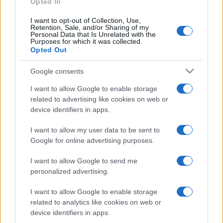
Opted In
millió fontért (760 millió forintért) kelt el; a vevő egy meg
I want to opt-out of Collection, Use,
nem nevezett amerikai gyűjtő.
Retention, Sale, and/or Sharing of my
Personal Data that Is Unrelated with the
Purposes for which it was collected.
Opted Out
A Henry Aldridge & Son hangsúlyozta a licitről ismertetett
vasárnapi tájékoztatásában, hogy ez volt az eddigi
Google consents
legnagyobb összeg, amelyet Titanic-emléktárgyért
I want to allow Google to enable storage
árverésen valaha kifizettek. Az előző aukciós rekordot is
related to advertising like cookies on web or
egy arany zsebóra állította be: ez az óra John Jacob Astor
device identifiers in apps.
személyes tulajdona volt, és akkor találták meg
I want to allow my user data to be sent to
ruházatában, amikor holttestét néhány nappal a katasztrófa
Google for online advertising purposes.
után kiemelték az óceánból. A Waltham típusú zsebórát is a
I want to allow Google to send me
Henry Aldridge & Son aukciósház árverezte idén áprilisban,
personalized advertising.
és a 150 ezer fontról induló licit 1,175 millió fontnál állt meg.
I want to allow Google to enable storage
related to analytics like cookies on web or
device identifiers in apps.