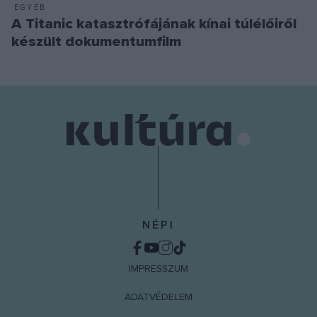
EGYÉB
A Titanic katasztrófájának kínai túlélőiről
készült dokumentumfilm
NÉPI
IMPRESSZUM
ADATVÉDELEM