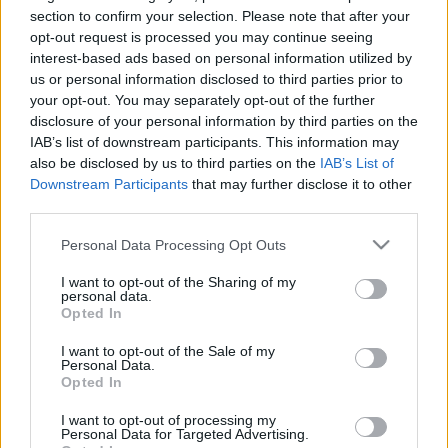
section to confirm your selection. Please note that after your
legmagasabb amerikai kitüntetéssel, a Kongresszusi
opt-out request is processed you may continue seeing
Aranyéremmel ismerte el a Carpathia kapitányának
interest-based ads based on personal information utilized by
hőstettét.
us or personal information disclosed to third parties prior to
your opt-out. You may separately opt-out of the further
disclosure of your personal information by third parties on the
A Titanicon utazott három igen vagyonos amerikai
IAB’s list of downstream participants. This information may
üzletember, John Jacob Astor – a hajó leggazdagabb utasa
also be disclosed by us to third parties on the
IAB’s List of
Downstream Participants
that may further disclose it to other
–, valamint John Thayer és George Widener nagyvállalkozó
third parties.
is. Mindhárman életüket vesztették a szerencsétlenségben,
Please note that this website/app uses one or more Google
de feleségeik megmenekültek, és Astor özvegye hármuk
Personal Data Processing Opt Outs
services and may gather and store information including but
nevében nem sokkal később egy 18 karátos aranyból
not limited to your visit or usage behaviour. You may click to
I want to opt-out of the Sharing of my
personal data.
készült Tiffany & Co. zsebórát ajándékozott a Carpathia
grant or deny consent to Google and its third-party tags to
Opted In
use your data for below specified purposes in below Google
kapitányának. Ezt az órát bocsájtotta árverésre a Henry
consent section.
I want to opt-out of the Sale of my
Aldridge & Son nevű patinás angliai aukciósház, amely a
Personal Data.
Opted In
Titanichoz kötődő, legálisan forgalomba kerülő eredeti
emléktárgyak avatott értékbecslőjeként is világhírnévre tett
I want to opt-out of processing my
Personal Data for Targeted Advertising.
szert. A Carpathia kapitányának ajándékozott zsebóra 1,56