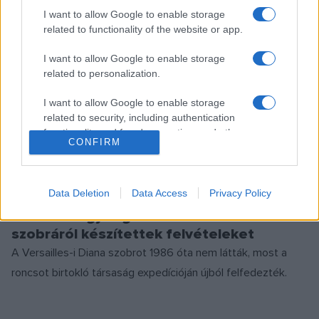
I want to allow Google to enable storage
ÁRVERÉS
CARPATHIA
HENRY ALDRIDGE & SON
HÍREK
TITANIC
related to functionality of the website or app.
I want to allow Google to enable storage
MEGOSZTÁS
related to personalization.
I want to allow Google to enable storage
related to security, including authentication
functionality and fraud prevention, and other
CONFIRM
EZ IS ÉRDEKELHETI
user protection.
Data Deletion
Data Access
Privacy Policy
TUDOMÁNY
A Titanic egy rég elveszettnek hitt
szobráról készítettek felvételeket
A Versailles-i Diana szobrot 1986 óta nem látták, most a
roncsot birtokló társaság expedícióján újból felfedezték.