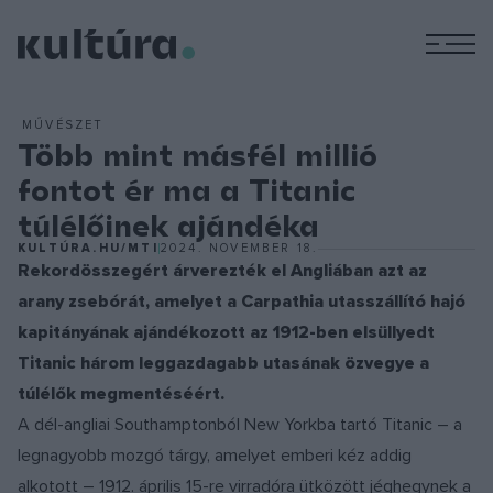
M
MŰVÉSZET
Több mint másfél millió
fontot ér ma a Titanic
túlélőinek ajándéka
KULTÚRA.HU/MTI
2024. NOVEMBER 18.
Rekordösszegért árverezték el Angliában azt az
arany zsebórát, amelyet a Carpathia utasszállító hajó
kapitányának ajándékozott az 1912-ben elsüllyedt
Titanic három leggazdagabb utasának özvegye a
túlélők megmentéséért.
A dél-angliai Southamptonból New Yorkba tartó Titanic – a
legnagyobb mozgó tárgy, amelyet emberi kéz addig
alkotott – 1912. április 15-re virradóra ütközött jéghegynek a