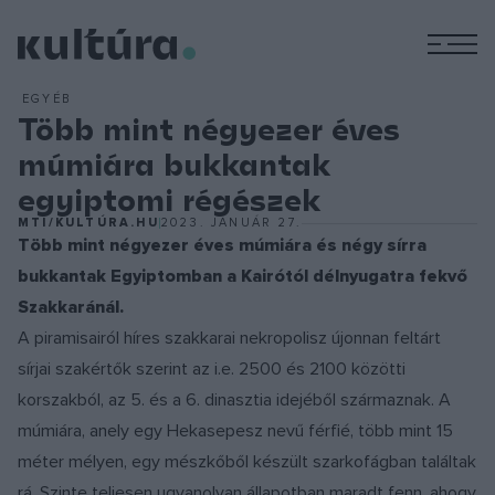
M
EGYÉB
Több mint négyezer éves
múmiára bukkantak
egyiptomi régészek
MTI/KULTÚRA.HU
2023. JANUÁR 27.
Több mint négyezer éves múmiára és négy sírra
bukkantak Egyiptomban a Kairótól délnyugatra fekvő
Szakkaránál.
A piramisairól híres szakkarai nekropolisz újonnan feltárt
sírjai szakértők szerint az i.e. 2500 és 2100 közötti
korszakból, az 5. és a 6. dinasztia idejéből származnak. A
múmiára, anely egy Hekasepesz nevű férfié, több mint 15
méter mélyen, egy mészkőből készült szarkofágban találtak
rá. Szinte teljesen ugyanolyan állapotban maradt fenn, ahogy