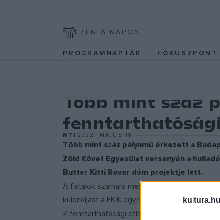
EZEN A NAPON
PROGRAMNAPTÁR
FÓKUSZPON
KULTPOL
Több mint száz p
fenntarthatósági
MTI
2022. MÁJUS 18.
Több mint száz pályamű érkezett a Budape
Zöld Követ Egyesület versenyén a hulladé
Butter Kitti Rovar dóm projektje lett.
A fiatalok számára meghirdetett, 2,3 millió fo
különdíjast a BKIK egymillió forintos szakma
kultura.hu
Z fenntarthatósági ötletpályázatát. Február 2