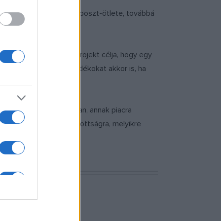
s Dorottya Fesztiválkomposzt-ötlete, továbbá
ndíjjal ismerte el. A projekt célja, hogy egy
, valamint az apró hulladékokat akkor is, ha
tletének megvalósításában, annak piacra
gszélesebb körű támogatottságra, melyikre
ható meg.