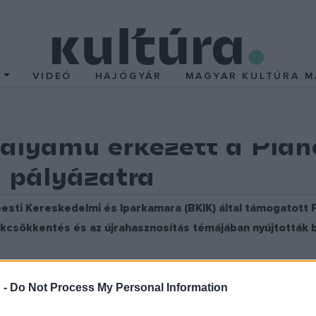
T
VIDEÓ
HAJÓGYÁR
MAGYAR KULTÚRA M
ályamű érkezett a Plan
 pályázatra
sti Kereskedelmi és Iparkamara (BKIK) által támogatott P
kcsökkentés és az újrahasznosítás témájában nyújtották be
rint összdíjazású versenyre összesen 117 pályamű érkezett, amelyek
i csomaggal támogatja. A Zöld Követ Egyesület 2021 decemberéb
 -
Do Not Process My Personal Information
5-ig 89 egyéni és 28 csapatban benyújtott ötlet érkezett be.