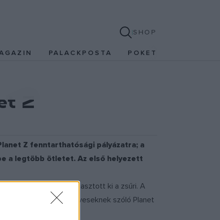
SHOP
AGAZIN
PALACKPOSTA
POKET
et Z
lanet Z fenntarthatósági pályázatra; a
 a legtöbb ötletet. Az első helyezett
 közül hat nyertest választott ki a zsűri. A
en hirdette meg 18–25 éveseknek szóló Planet