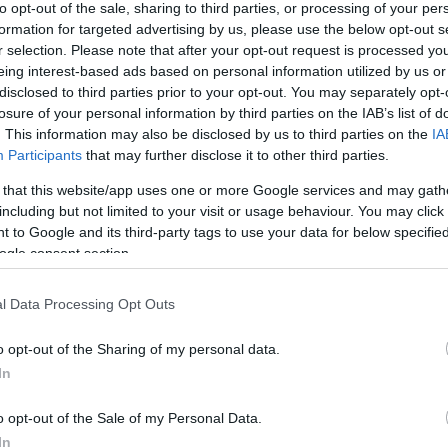
to opt-out of the sale, sharing to third parties, or processing of your per
formation for targeted advertising by us, please use the below opt-out s
gy minél több ötletnek találjanak pártfogót
r selection. Please note that after your opt-out request is processed y
 egymást is segítik és támogatják ötleteik 
eing interest-based ads based on personal information utilized by us or
disclosed to third parties prior to your opt-out. You may separately opt-
losure of your personal information by third parties on the IAB’s list of
et Egyesület elnökét. Az ötletbörzére benyújtott pályázatok jele
. This information may also be disclosed by us to third parties on the
IA
a természeti környezet védelme, a biodiverzitás megőrzése, a ví
Participants
that may further disclose it to other third parties.
 that this website/app uses one or more Google services and may gath
including but not limited to your visit or usage behaviour. You may click 
tek szakértőiből álló zsűri összesen hat pályaművet díjazott a hé
 to Google and its third-party tags to use your data for below specifi
ogle consent section.
Rovar dóm projektje egy köztérre kihelyezhet
l Data Processing Opt Outs
rozható virágokat a beporzó rovarok számára
o opt-out of the Sharing of my personal data.
ótanya projektje, egy minta-konyhakert létrehozása, amely a ve
In
 Evelin és Hamar József ÖkoPlusz projektje, amely a közösségi m
o opt-out of the Sale of my Personal Data.
In