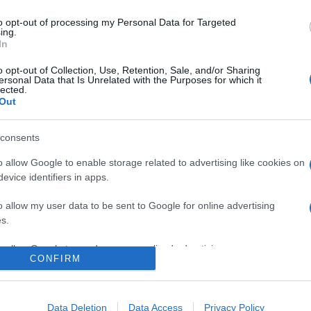
omor Balázs Patrik decarbonise! koncepciója, valamint Gál-Bárdo
to opt-out of processing my Personal Data for Targeted
ing.
Menimo-ötlete.
In
o opt-out of Collection, Use, Retention, Sale, and/or Sharing
ro koncepcióját egymillió forint értékű szakmai konzultációs külö
ersonal Data that Is Unrelated with the Purposes for which it
lected.
a kavicsok közül és a bokrok alól eltávolítani a cigarettacsikkeket
Out
consents
ta: céljuk az volt, hogy a leendő nyertest segítsék vállalkozási ö
o allow Google to enable storage related to advertising like cookies on
gszavazással azt is fel tudták mérni, melyik ötletnek lehet a le
evice identifiers in apps.
ényezésről bővebb információ a
www.planetz.hu
weboldalon talál
o allow my user data to be sent to Google for online advertising
s.
to allow Google to send me personalized advertising.
CONFIRM
o allow Google to enable storage related to analytics like cookies on
evice identifiers in apps.
Data Deletion
Data Access
Privacy Policy