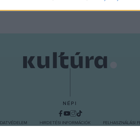
o allow Google to enable storage related to functionality of the website
o allow Google to enable storage related to personalization.
o allow Google to enable storage related to security, including
cation functionality and fraud prevention, and other user protection.
NÉPI
DATVÉDELEM
HIRDETÉSI INFORMÁCIÓK
FELHASZNÁLÁSI F