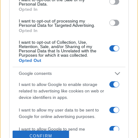
Personal Data.
Opted In
A szeptember elején induló négy féléves történeti
I want to opt-out of processing my
épületdiagnosztikai képzésre augusztus 24-ig még várják
Personal Data for Targeted Advertising.
Opted In
az építészmérnöki vagy építőmérnöki, illetve kertépítész,
restaurátor, bölcsész, valamint más egyetemi vagy főiskolai
I want to opt-out of Collection, Use,
Retention, Sale, and/or Sharing of my
diplomával rendelkező, a műemlékvédelemben dolgozó
Personal Data that Is Unrelated with the
Purposes for which it was collected.
szakemberek jelentkezését.
Opted Out
Google consents
I want to allow Google to enable storage
related to advertising like cookies on web or
device identifiers in apps.
HÍREK
I want to allow my user data to be sent to
Google for online advertising purposes.
MEGOSZTÁS
I want to allow Google to send me
personalized advertising.
CONFIRM