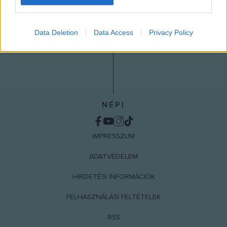
I want to allow Google to enable storage
related to analytics like cookies on web or
Data Deletion
Data Access
Privacy Policy
device identifiers in apps.
I want to allow Google to enable storage
related to functionality of the website or app.
I want to allow Google to enable storage
related to personalization.
NÉPI
I want to allow Google to enable storage
related to security, including authentication
IMPRESSZUM
functionality and fraud prevention, and other
user protection.
ADATVÉDELEM
HIRDETÉSI INFORMÁCIÓK
FELHASZNÁLÁSI FELTÉTELEK
RSS