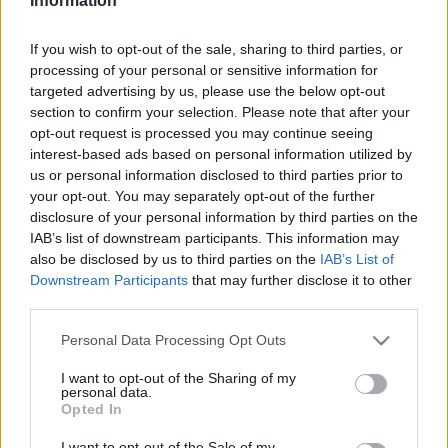
Information
tudását: a tervezéshez használt Épület Információs
If you wish to opt-out of the sale, sharing to third parties, or
Modellezést (BIM), valamint a roncsolásmentes vizsgálatokat
processing of your personal or sensitive information for
érintő speciális modulokkal. A szakirányú oklevelet adó
targeted advertising by us, please use the below opt-out
továbbképzésre még lehet jelentkezni.
section to confirm your selection. Please note that after your
opt-out request is processed you may continue seeing
interest-based ads based on personal information utilized by
A történeti épületdiagnosztikai és rehabilitációs szak az
us or personal information disclosed to third parties prior to
épületrehabilitáció és az örökségvédelem területén dolgozó
your opt-out. You may separately opt-out of the further
disclosure of your personal information by third parties on the
szakemberek számára nyújt speciális módszertani és
IAB’s list of downstream participants. This information may
műszaki, gyakorlati tudást. A négy féléves képzés
also be disclosed by us to third parties on the
IAB’s List of
lehetőséget biztosít számukra, hogy megfelelő
Downstream Participants
that may further disclose it to other
third parties.
ismeretekkel rendelkezzenek a történeti és
örökségvédelmi kutatások, a diagnosztikai vizsgálatok
Please note that this website/app uses one or more Google
Personal Data Processing Opt Outs
services and may gather and store information including but
szakterületein, jártasságot szerezzenek a műemlék-
not limited to your visit or usage behaviour. You may click to
I want to opt-out of the Sharing of my
helyreállítási pályázatok, illetve az épületrehabilitációs
personal data.
grant or deny consent to Google and its third-party tags to
Opted In
beruházások előkészítésében, tervezési, kivitelezési
use your data for below specified purposes in below Google
consent section.
folyamatában és lebonyolításában.
I want to opt-out of the Sale of my