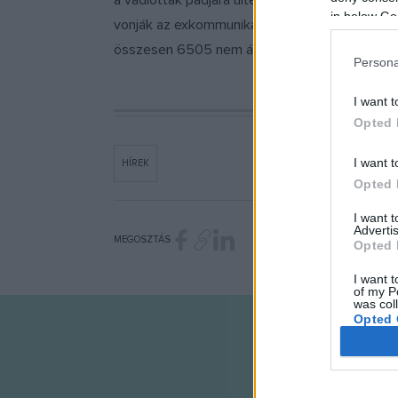
a vádlottak padjára ültették az egész katolik
in below Go
vonják az exkommunikációt (kiközösítést), ak
összesen 6505 nem állami iskola került állami 
Persona
I want t
Opted 
I want t
HÍREK
Opted 
I want 
Advertis
MEGOSZTÁS
Opted 
I want t
of my P
was col
Opted 
Google 
I want t