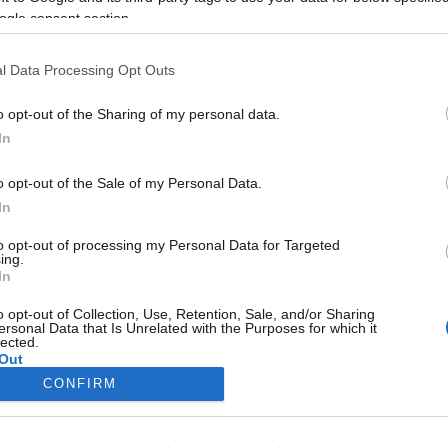
us papságot. A Katolikus Püspöki Kar június 7-én tartott konferen
ogle consent section.
ik az államosítási törvényre szavaznak, vagy annak végrehajtásá
tulajdonba.
l Data Processing Opt Outs
o opt-out of the Sharing of my personal data.
In
o opt-out of the Sale of my Personal Data.
In
to opt-out of processing my Personal Data for Targeted
ing.
In
o opt-out of Collection, Use, Retention, Sale, and/or Sharing
ersonal Data that Is Unrelated with the Purposes for which it
lected.
Out
CONFIRM
consents
o allow Google to enable storage related to advertising like cookies on