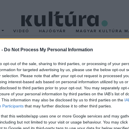
T
VIDEÓ
HAJÓGYÁR
MAGYAR KULTÚRA M
 -
Do Not Process My Personal Information
 az egyházi iskolák álla
to opt-out of the sale, sharing to third parties, or processing of your per
formation for targeted advertising by us, please use the below opt-out s
 államosításáról szóló törvényt. Az 1947/48-as tanévben Magyaro
r selection. Please note that after your opt-out request is processed y
s 3 óvónőképző volt felekezeti kézben. Ortutay Gyula vallás- és 
eing interest-based ads based on personal information utilized by us or
disclosed to third parties prior to your opt-out. You may separately opt-
tette be az iskolák államosítását. Az állam és egyház szétválasz
losure of your personal information by third parties on the IAB’s list of
gyház azonban - élén Mindszenty József bíborossal - nagy ellenál
. This information may also be disclosed by us to third parties on the
IA
int az antiklerikális kommunisták és szociáldemokraták, s más pol
Participants
that may further disclose it to other third parties.
`rendőrgyilkosságra`. (Az egyházi iskolák államosítása miatt öss
 that this website/app uses one or more Google services and may gath
gyilkosság ürügyén nemcsak egy koncepciós pert folytattak le, h
including but not limited to your visit or usage behaviour. You may click 
 to Google and its third-party tags to use your data for below specifi