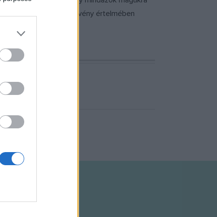
ciáján úgy határozott, hogy mindazok magukra
ban közreműködnek. A törvény értelmében