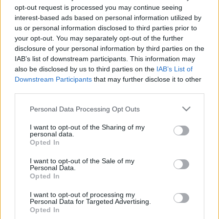
opt-out request is processed you may continue seeing
interest-based ads based on personal information utilized by
David Paich egy MTI-nek adott korábbi interjúban arról
us or personal information disclosed to third parties prior to
beszélt, milyen érzés előadni az évtizedekkel ezelőtti
your opt-out. You may separately opt-out of the further
disclosure of your personal information by third parties on the
slágereket. „Ma sem unalmas az olyan számokat játszani,
IAB’s list of downstream participants. This information may
mint amilyen az
Africa
, a
Hold the Line
vagy az
I’ll Be Over
also be disclosed by us to third parties on the
IAB’s List of
You
. Persze időnként fárasztó a próbákon a régi slágerek
Downstream Participants
that may further disclose it to other
third parties.
eljátszása, de amikor a rajongóink előtt tesszük ezt a turnén,
mi is élvezzük. Nincs annál felemelőbb, amikor azt hallod,
Please note that this website/app uses one or more Google
Personal Data Processing Opt Outs
services and may gather and store information including but
hogy a közönség énekli a dalaidat.” Miután a Toto lelke,
not limited to your visit or usage behaviour. You may click to
I want to opt-out of the Sharing of my
Steve Lukather gitáros 2008-ban bejelentette, hogy kiszáll
personal data.
grant or deny consent to Google and its third-party tags to
Opted In
a zenekarból, úgy tűnt, vége a hosszú és sikeres
use your data for below specified purposes in below Google
consent section.
történetnek, ám két évvel később a csapat újra összeállt –
I want to opt-out of the Sale of my
Personal Data.
már Bobby Kimball énekes nélkül – egy európai turnéra,
Opted In
amelynek bevételét a súlyos betegségben szenvedő Mike
I want to opt-out of processing my
Porcaro basszusgitáros gyógyítására ajánlották fel. Mike
Personal Data for Targeted Advertising.
Opted In
Porcaro azonban 2015 márciusában elhunyt.