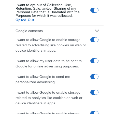
I want to opt-out of Collection, Use,
Retention, Sale, and/or Sharing of my
Personal Data that Is Unrelated with the
Purposes for which it was collected.
Opted Out
A tragédiák, illetve az ezt követő újrakezdések korábban is
Google consents
jelen voltak a Toto történetében: Mike egyik testvére, az
alapító tag Jeff Porcaro dobos 1992-ben szívrohamban
I want to allow Google to enable storage
related to advertising like cookies on web or
veszítette életét, Fergie Fredriksen, aki a nyolcvanas
device identifiers in apps.
években volt a csapatban vokalista, 2014-ben hunyt el. A
I want to allow my user data to be sent to
Toto talán legnagyobb sikere, az
Africa
című 1982-ben
Google for online advertising purposes.
született dal David Paich és Jeff Porcaro közös
szerzeménye, amelyet Paich énekel. Az együttes eddig
I want to allow Google to send me
personalized advertising.
tizennégy stúdióalbumot készített; a legutóbbi, a
Toto XIV
2015-ben jelent meg.
I want to allow Google to enable storage
related to analytics like cookies on web or
device identifiers in apps.
I want to allow Google to enable storage