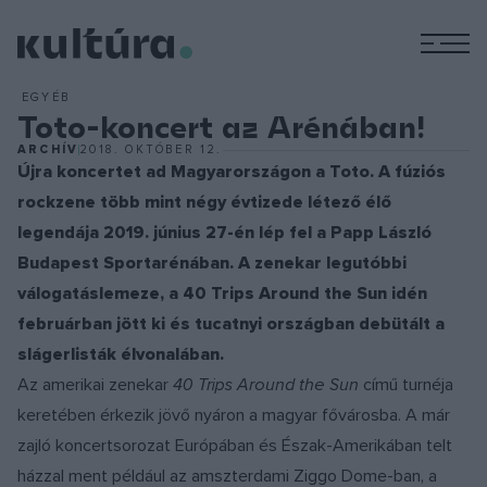
M
EGYÉB
Toto-koncert az Arénában!
ARCHÍV
2018. OKTÓBER 12.
Újra koncertet ad Magyarországon a Toto. A fúziós
rockzene több mint négy évtizede létező élő
legendája 2019. június 27-én lép fel a Papp László
Budapest Sportarénában. A zenekar legutóbbi
válogatáslemeze, a 40 Trips Around the Sun idén
februárban jött ki és tucatnyi országban debütált a
slágerlisták élvonalában.
Az amerikai zenekar
40 Trips Around the Sun
című turnéja
keretében érkezik jövő nyáron a magyar fővárosba. A már
zajló koncertsorozat Európában és Észak-Amerikában telt
házzal ment például az amszterdami Ziggo Dome-ban, a