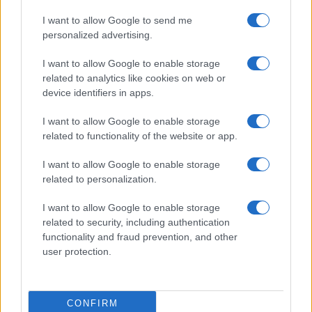
I want to allow Google to send me
Az intézmény közleményében kitért arra is, hogy
personalized advertising.
I want to allow Google to enable storage
helyzetük rendkívül bonyolult, hiszen
related to analytics like cookies on web or
miközben magánszínháznak minősülnek,
device identifiers in apps.
kiemelt minősítésű előadó-művészeti
intézménynek számítanak, az épület pedig,
I want to allow Google to enable storage
amelyben működnek, a pécsi önkormányzat
related to functionality of the website or app.
tulajdona.
I want to allow Google to enable storage
related to personalization.
Mint írták, egyelőre nem látják a pályázati lehetőségeket
sem.
I want to allow Google to enable storage
related to security, including authentication
functionality and fraud prevention, and other
A szakmabeliek egyértelműen a teátrum
user protection.
„visszaintézményesítésében” vélik a végleges megoldást,
mert a közös önkormányzati és állami fenntartású színházak
működése kiegyensúlyozottan és biztonságosan így
CONFIRM