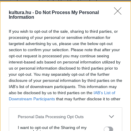
minden meghirdetett előadásukat
megtartották.
kultura.hu -
Do Not Process My Personal
Information
A színház hónapról hónapra él, hangsúlyozták, megemlítve,
hogy a pécsi önkormányzat például az idei évre szóló
If you wish to opt-out of the sale, sharing to third parties, or
processing of your personal or sensitive information for
ötmillió forintos működési támogatását méltányosságból
targeted advertising by us, please use the below opt-out
nem részletekben, hanem egy összegben utalja át, ez
section to confirm your selection. Please note that after your
egyhavi bérköltségük fedezését teszi lehetővé.
opt-out request is processed you may continue seeing
interest-based ads based on personal information utilized by
us or personal information disclosed to third parties prior to
Kiemelték: miután Nagy Bandó András humorista elsőként
your opt-out. You may separately opt-out of the further
ajánlotta fel, hogy előadói estet tart náluk, s annak
disclosure of your personal information by third parties on the
IAB’s list of downstream participants. This information may
bevételét a színháznak adományozta, a következő
also be disclosed by us to third parties on the
IAB’s List of
időszakban több ilyen alkalom is lesz, így
Downstream Participants
that may further disclose it to other
third parties.
március 15-én a színház előadásaiban
Please note that this website/app uses one or more Google
Personal Data Processing Opt Outs
rendszeresen játszó színészek és az ő
services and may gather and store information including but
invitálásukra Pécsre érkező művészek
not limited to your visit or usage behaviour. You may click to
I want to opt-out of the Sharing of my
lépnek színpadra,