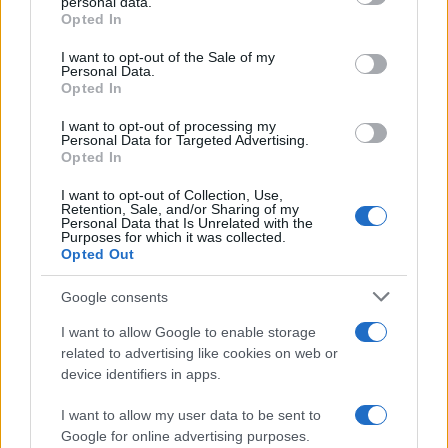
personal data.
grant or deny consent to Google and its third-party tags to
Opted In
use your data for below specified purposes in below Google
míg Koltai Róbert március 29-én tart önálló estet, Bősze
consent section.
I want to opt-out of the Sale of my
Personal Data.
Ádám zenetörténész pedig áprilisban érkezik szintén a
Opted In
rendezvény teljes bevételével segítve a teátrumot.
I want to opt-out of processing my
Personal Data for Targeted Advertising.
Opted In
A Pécsi Harmadik Színház is részt vesz a színházi világ
legjelentősebb nemzetközi seregszemléje, az idén
I want to opt-out of Collection, Use,
Retention, Sale, and/or Sharing of my
Magyarországon zajló jubileumi, X. Színházi Olimpia
Personal Data that Is Unrelated with the
Purposes for which it was collected.
rendezvénysorozatában: így az Aradi Kamaraszínház és a
Opted Out
Szegedi Pinceszínház közös előadásában Csokonai
Google consents
tündérbohózata, a
Karnyóné
érkezik a teátrumba áprilisban,
a beregszászi színház pedig Örkény művét, a
Tóték
at
I want to allow Google to enable storage
related to advertising like cookies on web or
játssza májusban. A sokirányú zenei tehetséggel megáldott
device identifiers in apps.
Apaceller család a közeljövőben Pécsváradon tartandó
koncertjének teljes bevételét szándékozik felajánlani
I want to allow my user data to be sent to
Google for online advertising purposes.
számukra.