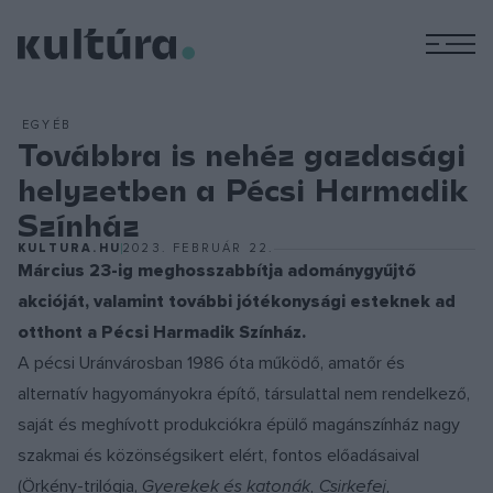
M
EGYÉB
Továbbra is nehéz gazdasági
helyzetben a Pécsi Harmadik
Színház
KULTURA.HU
2023. FEBRUÁR 22.
Március 23-ig meghosszabbítja adománygyűjtő
akcióját, valamint további jótékonysági esteknek ad
otthont a Pécsi Harmadik Színház.
A pécsi Uránvárosban 1986 óta működő, amatőr és
alternatív hagyományokra építő, társulattal nem rendelkező,
saját és meghívott produkciókra épülő magánszínház nagy
szakmai és közönségsikert elért, fontos előadásaival
(Örkény-trilógia,
Gyerekek és katonák, Csirkefej,