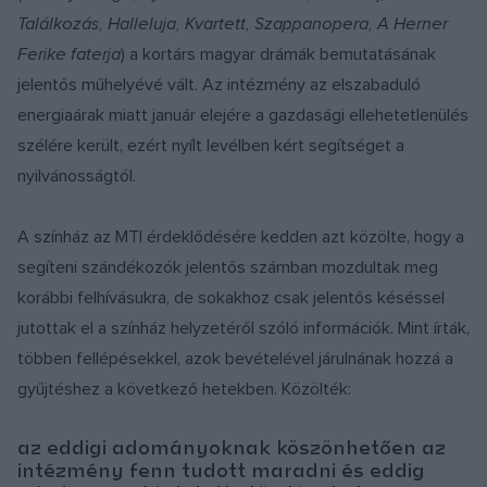
Találkozás, Halleluja, Kvartett, Szappanopera, A Herner
Ferike faterja
) a kortárs magyar drámák bemutatásának
jelentős műhelyévé vált. Az intézmény az elszabaduló
energiaárak miatt január elejére a gazdasági ellehetetlenülés
szélére került, ezért nyílt levélben kért segítséget a
nyilvánosságtól.
A színház az MTI érdeklődésére kedden azt közölte, hogy a
segíteni szándékozók jelentős számban mozdultak meg
korábbi felhívásukra, de sokakhoz csak jelentős késéssel
jutottak el a színház helyzetéről szóló információk. Mint írták,
többen fellépésekkel, azok bevételével járulnának hozzá a
gyűjtéshez a következő hetekben. Közölték:
az eddigi adományoknak köszönhetően az
intézmény fenn tudott maradni és eddig