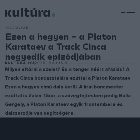
M
HAJÓGYÁR
Ezen a hegyen – a Platon
Karataev a Track Cinca
negyedik epizódjában
KULTURA.HU
2026. MÁJUS 8.
Milyen eltörni a szelet? És a tenger miért afáziás? A
Track Cinca boncasztalára ezúttal a Platon Karataev
Ezen a hegyen című dala kerül. A lírai boncmester
ezúttal is Zalán Tibor, a szövegfejtésben pedig Balla
Gergely, a Platon Karataev egyik frontembere és
dalszerzője van segítségére.