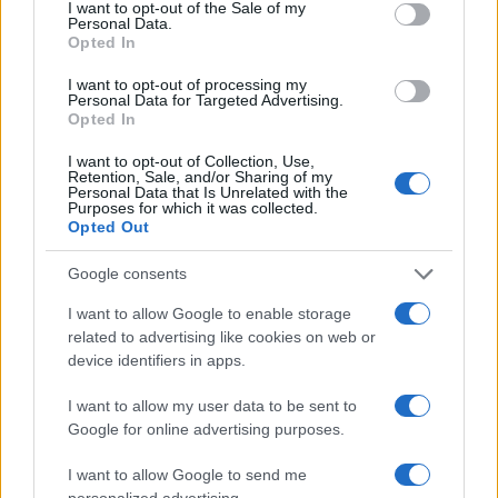
consent section.
Lili/Kultúra.hu
I want to opt-out of the Sale of my
Personal Data.
Opted In
I want to opt-out of processing my
Personal Data for Targeted Advertising.
Opted In
BALLA GERGELY
DALSZÖVEG
HAJÓGYÁR
MAGYAR DALSZÖVEGÍRÓ
I want to opt-out of Collection, Use,
Retention, Sale, and/or Sharing of my
Personal Data that Is Unrelated with the
MAGYAR DALSZÖVEGÍRÓK
PLATON KARATAEV
TRACK CINCA
Purposes for which it was collected.
Opted Out
ZALÁN TIBOR
Google consents
MEGOSZTÁS
I want to allow Google to enable storage
related to advertising like cookies on web or
device identifiers in apps.
I want to allow my user data to be sent to
EZ IS ÉRDEKELHETI
Google for online advertising purposes.
I want to allow Google to send me
AJÁNLÓ
personalized advertising.