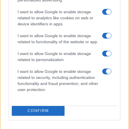
PROGRAM
Ma kezdődik az Ördögkatlan
I want to allow Google to enable storage
Augusztus 4. és 8. között újra benépesül Beremend,
related to analytics like cookies on web or
device identifiers in apps.
Nagyharsány, Kisharsány, a Szoborpark és a Vylyan Terasz:
kedden kezdődik a 19. Ördögkatlan Fesztivál.
I want to allow Google to enable storage
related to functionality of the website or app.
AJÁNLÓ
I want to allow Google to enable storage
PROGRAM
related to personalization.
Platon Karataev akusztikus duókoncert a
Szigligeti Alkotóházban
I want to allow Google to enable storage
Különleges szabadtéri zenei élményre várja a közönséget a
related to security, including authentication
functionality and fraud prevention, and other
Kultúrapont, a Platon Karataev és a Petőfi Kulturális
user protection.
Ügynökség közös eseménye 2026. július 16-án.
AJÁNLÓ
CONFIRM
PROGRAM
A Zsámbéki Nyári Színház idén is elhozza a