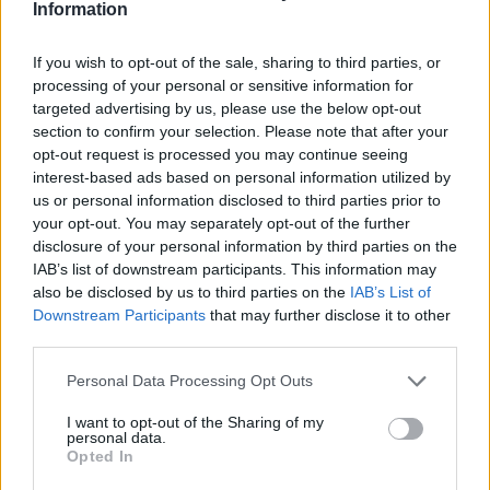
dalsorban az erősen transzcendens szimbolikára
Information
támaszkodó szövegekhez a zenekar kiindulópontjához
If you wish to opt-out of the sale, sharing to third parties, or
képest merész zene társult, a posztrock mezsgyéin
processing of your personal or sensitive information for
túlnyúlva keményebb zenei műfajokba is belekóstoltak a
targeted advertising by us, please use the below opt-out
szerzői munka során. Zalán Tibor ezúttal is kérlelhetetlen
section to confirm your selection. Please note that after your
opt-out request is processed you may continue seeing
következetességgel, sorról sorra elemzi a szerző Balla
interest-based ads based on personal information utilized by
Gergellyel a dalt.
us or personal information disclosed to third parties prior to
your opt-out. You may separately opt-out of the further
disclosure of your personal information by third parties on the
IAB’s list of downstream participants. This information may
also be disclosed by us to third parties on the
IAB’s List of
Tarts velünk, kövesd az epizódokat
Downstream Participants
that may further disclose it to other
third parties.
hétről hétre, csütörtök esténként
a
Hajógyáron
!
Please note that this website/app uses one or more Google
Personal Data Processing Opt Outs
services and may gather and store information including but
not limited to your visit or usage behaviour. You may click to
I want to opt-out of the Sharing of my
personal data.
grant or deny consent to Google and its third-party tags to
Opted In
Címlapfotó: Balla Gergely és Zalán Tibor. Fotó: Hegyi Júlia
use your data for below specified purposes in below Google