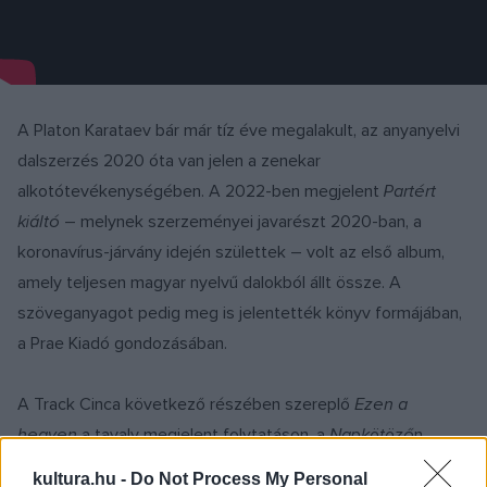
A Platon Karataev bár már tíz éve megalakult, az anyanyelvi
dalszerzés 2020 óta van jelen a zenekar
alkotótevékenységében. A 2022-ben megjelent
Partért
kiáltó
– melynek szerzeményei javarészt 2020-ban, a
koronavírus-járvány idején születtek – volt az első album,
amely teljesen magyar nyelvű dalokból állt össze. A
szöveganyagot pedig meg is jelentették könyv formájában,
a Prae Kiadó gondozásában.
A Track Cinca következő részében szereplő
Ezen a
hegyen
a tavaly megjelent folytatáson, a
Napkötöző
n
kapott helyet, az albumról
itt
írtunk kritikát. A 2025-ös
kultura.hu -
Do Not Process My Personal