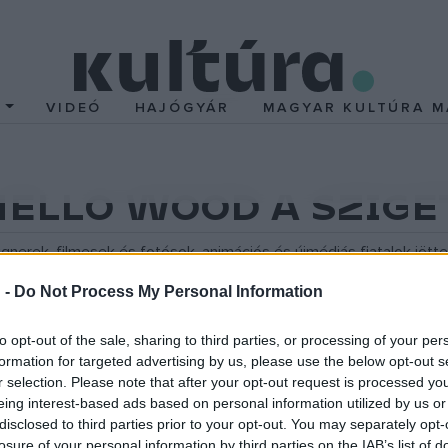
T
VIDEÓ
HAJÓGYÁR
MAGYAR KULTÚRA M
- HELLO WOOD A SZIG
gnerek, filmesek és fotósok, animációs és újmédiás fiatalok jöt
aklap és a fantázia szabadsága kellett ahhoz, hogy létrehozzák a
 -
Do Not Process My Personal Information
nyári alkotótábor keretében, Borsod és Heves megyei falvak számá
to opt-out of the sale, sharing to third parties, or processing of your per
formation for targeted advertising by us, please use the below opt-out s
 Például a
Pozsár Péter
tervezte, vízpárát köpő, 8 méter magas 
r selection. Please note that after your opt-out request is processed y
az EU-raklapokból épített, roppant méretű Colosseumot, amelynek 
eing interest-based ads based on personal information utilized by us or
, többnyire koncertek közti pihegést segítő ülőhelyek hívogatna
disclosed to third parties prior to your opt-out. You may separately opt-
losure of your personal information by third parties on the IAB’s list of