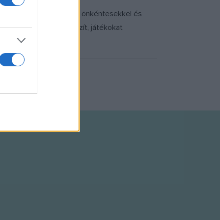
, már mindegy. A műhely önkéntesekkel és
 dolgozik, tereket készít, játékokat