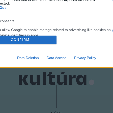
lected.
 Hogy aztán mászóka vagy hinta, szimbólum vagy pad lesz belőle
Out
velőkkel a Sziget minden napján, élő workshop formájában tovább
consents
o allow Google to enable storage related to advertising like cookies on
evice identifiers in apps.
CONFIRM
o allow my user data to be sent to Google for online advertising
s.
Data Deletion
Data Access
Privacy Policy
to allow Google to send me personalized advertising.
o allow Google to enable storage related to analytics like cookies on
evice identifiers in apps.
o allow Google to enable storage related to functionality of the website
o allow Google to enable storage related to personalization.