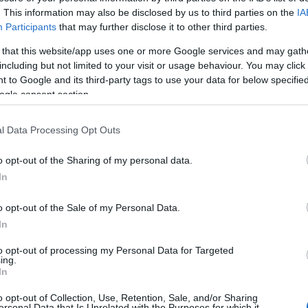
záján át is be és ki lehet bújni. Utóbbiak
Szőke Gábor Miklós
s
. This information may also be disclosed by us to third parties on the
IA
zet vissza. A szájukba költözés halálközeli élményét még az is 
Participants
that may further disclose it to other third parties.
Kepes György és Nam June Paik ihlette fényjátékokat.
 that this website/app uses one or more Google services and may gath
including but not limited to your visit or usage behaviour. You may click 
zeteknek csak egy része volt használható. Az
A. Nagy Nándor
,
 to Google and its third-party tags to use your data for below specifi
ogle consent section.
ci víztározóról jött vendégségbe, egy domb alján várakozott. Néh
 kanyargó állvány-erdőben, de a lebegés nem volt tökéletes. Az 
l Data Processing Opt Outs
djárt az elején felaprította a vihar, talán sikerül néhányat újrasze
o opt-out of the Sharing of my personal data.
nt mindig zsúfolt. Az egyik egy színes szaténszalagokkal kijelöl
In
togatók minden rezdülésére mozgásba lépnek, befonják a teret, mi
o opt-out of the Sale of my Personal Data.
gyforma érzékenységgel válaszol. A másik a sokféle léckonstrukció
In
arafrázisainak mindig hangos terepe. A legnagyobb lóban egyszer
be kezdjen ? akkor viszont szédítő magasságba lendül. Távolabb, 
to opt-out of processing my Personal Data for Targeted
ing.
n, ez a mélyszegénységben élő, 183 lakosú Szakácsi nevű település 
In
zösséget.
o opt-out of Collection, Use, Retention, Sale, and/or Sharing
ersonal Data that Is Unrelated with the Purposes for which it