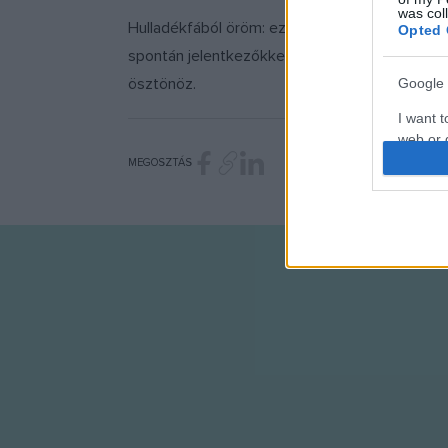
was col
Hulladékfából öröm: ez a Hello Wood lényege.
Opted 
spontán jelentkezőkkel, mesterekkel és műked
ösztönöz.
Google 
I want t
web or d
MEGOSZTÁS
I want t
purpose
I want 
I want t
web or d
I want t
or app.
I want t