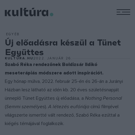
M
EGYÉB
Új előadásra készül a Tünet
Együttes
KULTURA.HU
2022. JANUÁR 26.
Szabó Réka rendezőnek Boldizsár Ildikó
meseterápiás módszere adott inspirációt.
Egy hónap múlva, 2022. február 25-én és 26-án a Jurányi
Házban lesz látható az idén kb. 20 éves születésnapját
ünneplő Tünet Együttes új előadása, a
Nothing Personal
(
Semmi személyes
).
A létezés eufóriája
című filmjével
világszerte ismertté vált rendező, Szabó Réka ezúttal a
kiégés témájával foglalkozik.