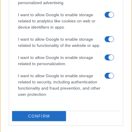
personalized advertising.
A próbák során régi alkotótársaimmal – a Tünet Együttes
I want to allow Google to enable storage
egyik alapító tagjával, Szász Dániellel, Peer Krisztián költővel
related to analytics like cookies on web or
(aki 2006-ban a balatonaligai strandon először mondta ki a
device identifiers in apps.
társulat jelenlegi nevét) és Márkos Alberttel – újra
I want to allow Google to enable storage
összetalálkoztunk. Az foglalkoztat, hogy a vallomásosság
related to functionality of the website or app.
és az absztrakt színházi forma hogyan hatnak kölcsönösen
I want to allow Google to enable storage
egymásra” – tette hozzá Szabó Réka.
related to personalization.
I want to allow Google to enable storage
A
Nothing Personal
támogatója az Emberi Erőforrások
related to security, including authentication
Minisztériuma és a Jurányi Produkciós Közösségi
functionality and fraud prevention, and other
Inkubátorház.
user protection.
A Tünet Együttes a kortárs tánc és színházi életben 2002
CONFIRM
óta működő független társulat. Előadásaik egyszerre
elgondolkodtatók, drámaiak, gyermekien felszabadultak és