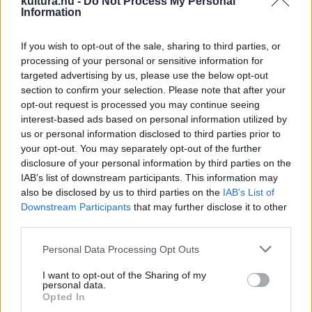
kultura.hu -
Do Not Process My Personal
szemre ugyanaz maradt, aki előtte volt. De a páncélzata a
Information
bőre alatt egyre csak hízott befelé és vastagodott. Végül
már az egész ember nem volt más, csak egy magától
If you wish to opt-out of the sale, sharing to third parties, or
processing of your personal or sensitive information for
mozduló páncél, amiben a kötelességtudó szív minden
targeted advertising by us, please use the below opt-out
dobbanással önmagát repesztette-sebezte. Néha már
section to confirm your selection. Please note that after your
jobban fájt neki a létezés, mint amennyire az ő halála
opt-out request is processed you may continue seeing
interest-based ads based on personal information utilized by
fájhatna bárkinek is ezen a földön. És akkor ez az ember…
us or personal information disclosed to third parties prior to
your opt-out. You may separately opt-out of the further
„Ez a történet nem rólam szól. Nem azért, mert sokan járunk
disclosure of your personal information by third parties on the
IAB’s list of downstream participants. This information may
hasonló cipőben, hanem azért, mert ott kezdődik, ahol
also be disclosed by us to third parties on the
IAB’s List of
megszűnik az én”
Downstream Participants
that may further disclose it to other
third parties.
Please note that this website/app uses one or more Google
Personal Data Processing Opt Outs
– mondta Szabó Réka rendező.
services and may gather and store information including but
not limited to your visit or usage behaviour. You may click to
I want to opt-out of the Sharing of my
personal data.
grant or deny consent to Google and its third-party tags to
A próbafolyamat során az alkotók,
Opted In
use your data for below specified purposes in below Google