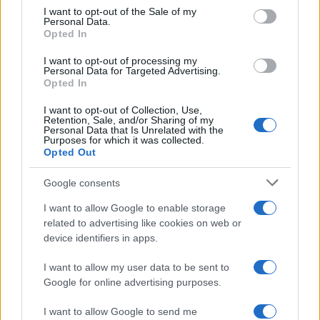
Szabó Réka, Peer Krisztián és Szász
consent section.
I want to opt-out of the Sale of my
Dániel a Boldizsár Ildikó általa
Personal Data.
Opted In
kifejlesztett terápiás módszer
segítségével járják körbe elakadás-
I want to opt-out of processing my
történeteiket, hogy megalkothassák
Personal Data for Targeted Advertising.
Opted In
saját meséjüket és mesehőseiket.
I want to opt-out of Collection, Use,
Retention, Sale, and/or Sharing of my
„A mesék szimbolikus világában mindenfajta életválság
Personal Data that Is Unrelated with the
Purposes for which it was collected.
megjelenik – így a kiégés is. Láthatod magad a mese egy
Opted Out
pontján – reménytelenül elakadva, megfosztva
Google consents
képességeidtől, külső és belső erőforrásaidtól. Nem akarsz
lapozni, mert úgy érzed, saját történeted utolsó oldalánál
I want to allow Google to enable storage
related to advertising like cookies on web or
tartasz, és ezután már csak a fedél csukódik rád. Pedig a
device identifiers in apps.
mesehős útja folytatódik, és ezzel azt üzeni, hogy nemcsak
muszáj, de lehetséges is erről a pontról elmozdulni,
I want to allow my user data to be sent to
Google for online advertising purposes.
megküzdhetsz fenevadjaiddal, és kihúzhatod magad a
veremből.
I want to allow Google to send me