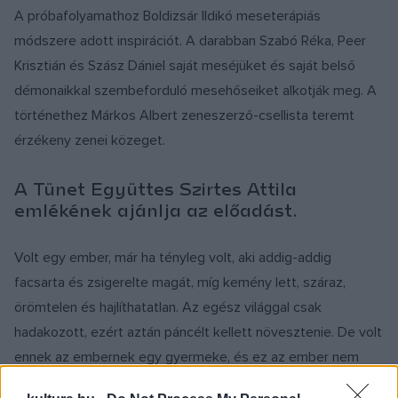
A próbafolyamathoz Boldizsár Ildikó meseterápiás
módszere adott inspirációt. A darabban Szabó Réka, Peer
Krisztián és Szász Dániel saját meséjüket és saját belső
démonaikkal szembeforduló mesehőseiket alkotják meg. A
történethez Márkos Albert zeneszerző-csellista teremt
érzékeny zenei közeget.
A Tünet Együttes Szirtes Attila
emlékének ajánlja az előadást.
Volt egy ember, már ha tényleg volt, aki addig-addig
facsarta és zsigerelte magát, míg kemény lett, száraz,
örömtelen és hajlíthatatlan. Az egész világgal csak
hadakozott, ezért aztán páncélt kellett növesztenie. De volt
ennek az embernek egy gyermeke, és ez az ember nem
akarta, hogy a gyermek észrevegye rajta a változást, így hát