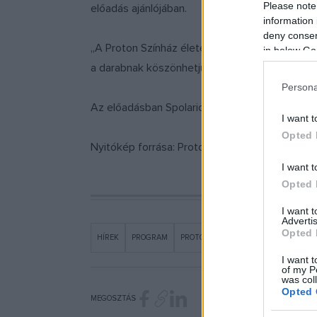
Please note
előadás ajánlójában.
information 
deny consent
„A Proton Színház életében kiemelten fontos 
in below Go
a darabnak köszönhetjük” – mondta Mundruczó 
Persona
Az előadásban Spolarics Andrea, Rába Roland, M
I want t
Opted 
Nyitókép forrása: Proton Színház
I want t
Opted 
I want 
Advertis
Opted 
HÍREK
PROGRAM
PROTON SZÍNHÁZ
I want t
of my P
was col
Opted 
MEGOSZTÁS