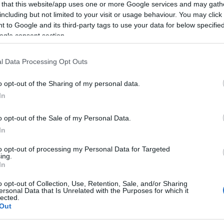
 that this website/app uses one or more Google services and may gath
including but not limited to your visit or usage behaviour. You may click 
 to Google and its third-party tags to use your data for below specifi
szerepet tölt be a
Frankenstein-terv
. Ez volt az első előadásunk
ogle consent section.
Kornél, az előadás rendezője, a Proton Színház művészeti vezet
l Data Processing Opt Outs
ezei Kinga, Friedenthal Zoltán, Terhes Sándor, Stork Natasa, Orth
o opt-out of the Sharing of my personal data.
In
o opt-out of the Sale of my Personal Data.
In
to opt-out of processing my Personal Data for Targeted
ing.
In
o opt-out of Collection, Use, Retention, Sale, and/or Sharing
ersonal Data that Is Unrelated with the Purposes for which it
lected.
Out