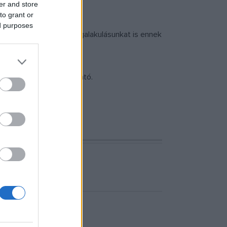
er and store
to grant or
ed purposes
, sőt tulajdonképpen megalakulásunkat is ennek
ője.
 Péter, Kiss Ágota látható.