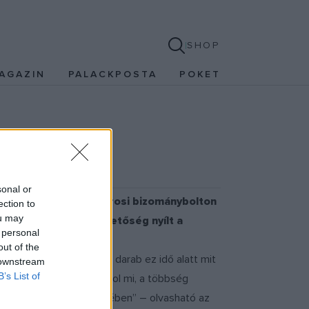
SHOP
AGAZIN
PALACKPOSTA
POKET
sonal or
 kerttől egy ferencvárosi bizománybolton
ection to
ou may
zú idő után most lehetőség nyílt a
 personal
out of the
s Szöulba is eljutott. A darab ez idő alatt mit
 downstream
B’s List of
ember ezen a helyen, ahol mi, a többség
s sikertelenségünk tükrében” – olvasható az