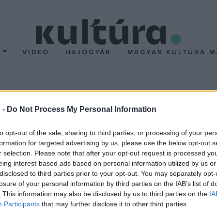
T
VIDEÓ
HAJÓGYÁR
MAGYAR KULTÚRA M
 -
Do Not Process My Personal Information
ó a Frankenstein-terv
to opt-out of the sale, sharing to third parties, or processing of your per
 izgalmas, nem színházi térben valósult már meg az Orczy
formation for targeted advertising by us, please use the below opt-out s
r selection. Please note that after your opt-out request is processed y
áron pedig a bezárt Menta Teraszon mutatták be, ahol hoss
eing interest-based ads based on personal information utilized by us or
disclosed to third parties prior to your opt-out. You may separately opt-
 is több fesztiválon vendégszerepelt, sőt Európán túlra, Chilébe é
losure of your personal information by third parties on the IAB’s list of
. This information may also be disclosed by us to third parties on the
IA
terv
központi kérdése, hogy mit tehet és mit nem tehet a másik 
Participants
that may further disclose it to other third parties.
ság, napi érdekeink, lakóhelyünk és adott pozíciónk, sikerünk é