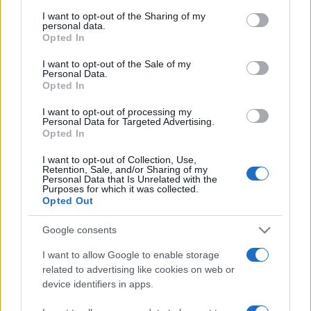
services and may gather and store information including but
not limited to your visit or usage behaviour. You may click to
I want to opt-out of the Sharing of my
Az éjszakai DJ-programban a holland Chamos
personal data.
grant or deny consent to Google and its third-party tags to
trio mellett Mango, Cadik, Q-Cee, Yago és a Bashment
Opted In
use your data for below specified purposes in below Google
Cave csapata is helyt áll majd.
consent section.
I want to opt-out of the Sale of my
Personal Data.
Opted In
Napközben izgalmas hiphop- & breaktáncos bemutatókat
I want to opt-out of processing my
láthat a közönség a műfaj legjobbjainak előadásában, illetve
Personal Data for Targeted Advertising.
Opted In
a látogatók maguk is résztvevői lehetnek a naponta
szervezett exhibition párbajoknak. A legnagyobb
I want to opt-out of Collection, Use,
Retention, Sale, and/or Sharing of my
érdeklődésre számot tartó szombati Sziget All Stars
Personal Data that Is Unrelated with the
Purposes for which it was collected.
Exhibition Battle nemzetközi résztvevői között olyan nevek
Opted Out
lesznek, mint a francia testvérpár, a Les Twins, a holland The
Google consents
Ruggeds csapata, a cseh Kris & Marek, a mozambiki DF &
Kuryó, valamint Bboy Junior Franciaországból.
I want to allow Google to enable storage
related to advertising like cookies on web or
device identifiers in apps.
Nyitókép: Saiid. Fotó: MTI/Balogh Zoltán