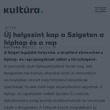
M
EGYÉB
Új helyszínt kap a Szigeten a
hiphop és a rap
KULTURA.HU
2022. JÚLIUS 26.
A Sziget legújabb helyszíne, a dropYard elsősorban a
hiphop- és raprajongóknak válhat a törzshelyévé.
A szervezők olyan hiphopelőadókat hívtak meg, akik
hazájukban már komoly sikereket értek el, nemzetközi
viszonylatban viszont még feltörekvő előadóknak
számítanak, és akik mind saját anyanyelvükön rappelnek. A
hiphop- és rapelőadók mellett éjszaka DJ-szettek,
délutánonként pedig komoly breakbemutatók és versenyek
várják a látogatókat. A fellépők között megtalálható az