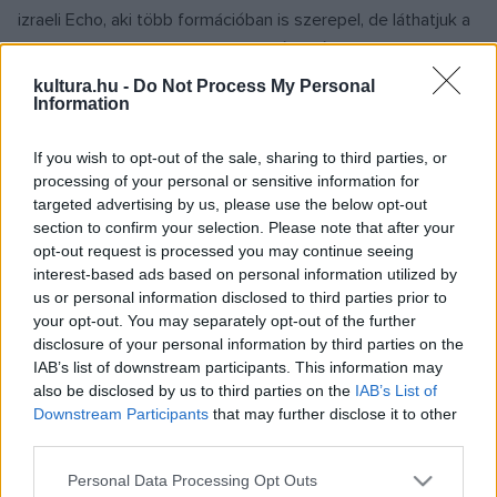
izraeli Echo, aki több formációban is szerepel, de láthatjuk a
finn Laineen Kasperit és az izlandi Úlfur Úlfurt is.
kultura.hu -
Do Not Process My Personal
Information
Az egyik nagy dobás a koreai YNC csapat, akik majdnem
teljes létszámban érkeznek a fesztivál színpadára, így GFU,
If you wish to opt-out of the sale, sharing to third parties, or
Sikboy, GSon is fellép. Dél-Afrikából Yugen Blakrok,
processing of your personal or sensitive information for
targeted advertising by us, please use the below opt-out
Olaszországból Villabanks, Németországból a már nagy
section to confirm your selection. Please note that after your
névnek számító Audio88 & Yassin duó érkezik, de szerepel
opt-out request is processed you may continue seeing
a fellépők között a kritikus szövegeivel érkező
interest-based ads based on personal information utilized by
us or personal information disclosed to third parties prior to
spanyol Tribade és az írül rappelő Kneecap is.
your opt-out. You may separately opt-out of the further
disclosure of your personal information by third parties on the
A hazai színteret a Slow Village,
IAB’s list of downstream participants. This information may
a Mulató Aztékok, Saiid,
also be disclosed by us to third parties on the
IAB’s List of
Beton.Hofi és Krúbi képviseli majd sok
Downstream Participants
that may further disclose it to other
vendéggel és egy maratoni vegyes
third parties.
ütközettel a Falunapon.
Please note that this website/app uses one or more Google
Personal Data Processing Opt Outs