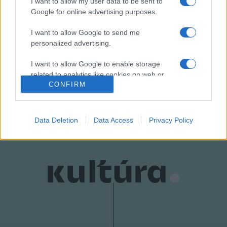
I want to allow my user data to be sent to
Google for online advertising purposes.
I want to allow Google to send me
personalized advertising.
HÍREK
KONCERTAJÁNLÓ
PROGRAM
PROGRAMAJÁNLÓ
I want to allow Google to enable storage
SZIGET FESZTIVÁL
related to analytics like cookies on web or
CONFIRM
device identifiers in apps.
MEGOSZTÁS
I want to allow Google to enable storage
related to functionality of the website or app.
Data Deletion
Data Access
Privacy Policy
I want to allow Google to enable storage
related to personalization.
I want to allow Google to enable storage
related to security, including authentication
functionality and fraud prevention, and other
user protection.