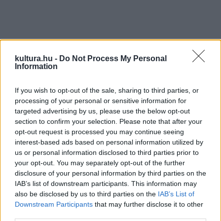
A polgármester felidézte, hogy pályázatukat 2012-ben
kultura.hu -
Do Not Process My Personal
nyújtották be, amelynek eredményeképpen 534 395 556
Information
forintos támogatást nyerhettek el az Európai Regionális
If you wish to opt-out of the sale, sharing to third parties, or
Alapból és a hazai központi költségvetésből. A fejlesztés
processing of your personal or sensitive information for
révén rendezték a műemlék jellegű Szent Lélek Katolikus
targeted advertising by us, please use the below opt-out
templom környezetét és kialakítottak egy, a Közép-Európán
section to confirm your selection. Please note that after your
opt-out request is processed you may continue seeing
átívelő Mária-zarándokúthoz kapcsolódó szálláshelyet is.
interest-based ads based on personal information utilized by
us or personal information disclosed to third parties prior to
your opt-out. You may separately opt-out of the further
disclosure of your personal information by third parties on the
IAB’s list of downstream participants. This information may
Szászfalvi László, a terület országgyűlési képviselője
also be disclosed by us to third parties on the
IAB’s List of
reményét fejezte ki, hogy a megújult komplexum még több
Downstream Participants
that may further disclose it to other
third parties.
zarándokot, turistát és családot vonz majd a városba, amely