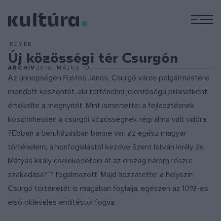
M
EGYÉB
Új közösségi tér Csurgón
ARCHÍV
2016. MÁJUS 10.
Az ünnepségen Füstös János, Csurgó város polgármestere
mondott köszöntőt, aki történelmi jelentőségű pillanatként
értékelte a megnyitót. Mint ismertette: a fejlesztésnek
köszönhetően a csurgói közösségnek régi álma vált valóra.
?Ebben a beruházásban benne van az egész magyar
történelem, a honfoglalástól kezdve Szent István király és
Mátyás király cselekedetein át az ország három részre
szakadása? ? fogalmazott. Majd hozzátette: a helyszín
Csurgó történetét is magában foglalja, egészen az 1019-es
első okleveles említéstől fogva.