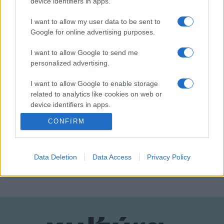
device identifiers in apps.
I want to allow my user data to be sent to
Google for online advertising purposes.
Végh Nóra
I want to allow Google to send me
personalized advertising.
Fotó: Csákvári Zsigmond
I want to allow Google to enable storage
related to analytics like cookies on web or
device identifiers in apps.
CONFIRM
I want to allow Google to enable storage
HÍREK
related to functionality of the website or app.
I want to allow Google to enable storage
Data Deletion
Data Access
Privacy Policy
MEGOSZTÁS
related to personalization.
I want to allow Google to enable storage
related to security, including authentication
functionality and fraud prevention, and other
user protection.