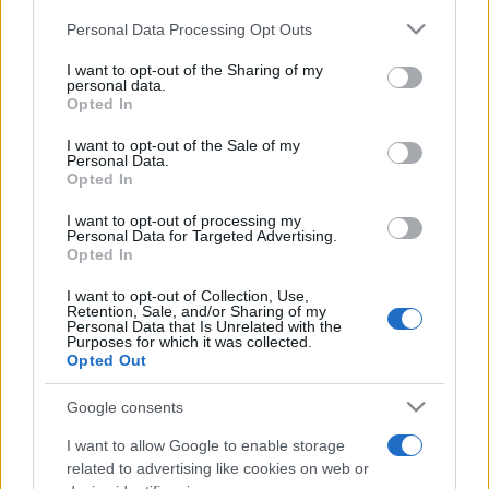
eddig is híres volt vendégszeretetéről. ?Igyekszünk őrizni
Please note that this website/app uses one or more Google
Personal Data Processing Opt Outs
services and may gather and store information including but
magyar és keresztény gyökereinket, értékeinket,
not limited to your visit or usage behaviour. You may click to
I want to opt-out of the Sharing of my
hagyományainkat, hagyatékunkat és örökségünket? ?
personal data.
grant or deny consent to Google and its third-party tags to
Opted In
emelte ki.
use your data for below specified purposes in below Google
consent section.
I want to opt-out of the Sale of my
Personal Data.
Opted In
I want to opt-out of processing my
Personal Data for Targeted Advertising.
Opted In
L. Simon László, a Miniszterelnökség kulturális
örökségvédelemért és kiemelt kulturális beruházásokért
I want to opt-out of Collection, Use,
Retention, Sale, and/or Sharing of my
felelős államtitkára beszédében rámutatott: ez a fejlesztés
Personal Data that Is Unrelated with the
Purposes for which it was collected.
nemcsak arról szól, hogy egy elhanyagolt városrészt újítanak
Opted Out
fel. ?Olyan helyet hozunk létre, amely a magyar vallási
Google consents
turizmus keretében az újjáéledő zarándokturizmusba is
bekapcsolható lesz? ? hangsúlyozta az államtitkár.
I want to allow Google to enable storage
related to advertising like cookies on web or