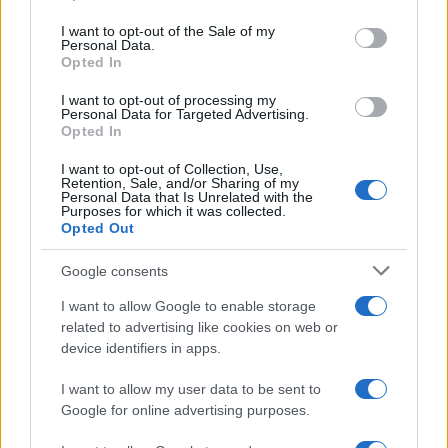
use your data for below specified purposes in below Google
vehette át. Az adminisztrációban dolgozókat elismerő
consent section.
I want to opt-out of the Sale of my
Personal Data.
Dárday Andor-emlékplakettet Kovács Zsófi jog- és
Opted In
humánpolitikai osztályvezető és Száraz Alexandra
I want to opt-out of processing my
bérgazdálkodási osztályvezető kapta meg. Az Opera
Personal Data for Targeted Advertising.
Opted In
ezenkívül idén is jubileumi arany emlékgyűrűvel köszöntötte
azokat a művészeket és munkatársakat, akik 25 éve
I want to opt-out of Collection, Use,
Retention, Sale, and/or Sharing of my
dolgoznak az intézménynél.
Personal Data that Is Unrelated with the
Purposes for which it was collected.
Opted Out
Idén első ízben adta át a Magyar Állami Operaház az általa
Google consents
alapított Opera Corpus sajtódíjat. Az elismeréssel az
intézmény olyan újságírók, médiumok és kommunikációs
I want to allow Google to enable storage
related to advertising like cookies on web or
szakemberek munkáját kívánja jutalmazni, akik az elmúlt
device identifiers in apps.
évtizedben a kulturális sajtó szűkülő piaci lehetőségei
ellenére is önzetlen munkával segítették az Opera
I want to allow my user data to be sent to
Google for online advertising purposes.
eseményeinek, művészeinek publicitását, példaértékű
nyitottsággal, alapossággal és tárgyilagossággal számoltak