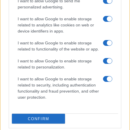
I want to allow Google to send me
be az intézmény produkcióiról.
personalized advertising.
I want to allow Google to enable storage
Az első évben Bóka Gábor, az Operavilág.hu szerkesztője,
related to analytics like cookies on web or
device identifiers in apps.
Bóta Gábor rádiós és televíziós műsorvezető, kritikus,
Devich Márton, a Bartók rádió csatornaigazgatója, Gábor
I want to allow Google to enable storage
László, az Origó főszerkesztője, László Ferenc zenekritikus,
related to functionality of the website or app.
Lukács Csilla, az ATV terjesztési igazgatója, Mohácsi Szilvia
I want to allow Google to enable storage
rádiós és televíziós újságíró, Papp Dániel, a
related to personalization.
Médiaszolgáltatás-támogató és Vagyonkezelő Alap
I want to allow Google to enable storage
vezérigazgatója, Siklósi Beatrix, a Kossuth rádió
related to security, including authentication
csatornaigazgatója és Zsoldos Dávid, a Papageno
functionality and fraud prevention, and other
ügyvezetője részesült az elismerésben.
user protection.
A Magyar Állami Operaház 2013 óta ünnepli a nemzeti
CONFIRM
romantikus opera megteremtőjének születésnapján a
Magyar Opera Napját, 2015 óta pedig ezen a napon jelenti