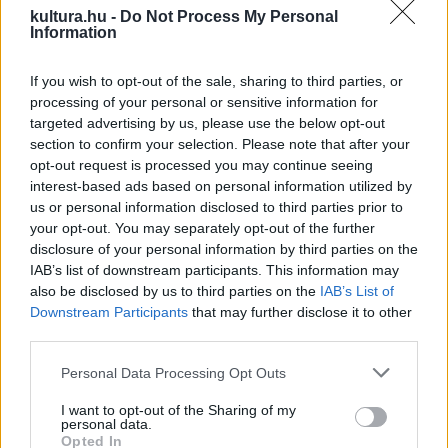
kultura.hu -
Do Not Process My Personal
mesterművésze. A magánénekesek közül a Székely Mihály-
Information
emlékplakettet művészi és emberi magatartása alapján
Keszei Bori, a legszebb, legtisztább magyar kiejtésű
If you wish to opt-out of the sale, sharing to third parties, or
processing of your personal or sensitive information for
énekesnek odaítélhető Melis György-díjat Cser Krisztián, az
targeted advertising by us, please use the below opt-out
ösztönös tehetséget és színpadi személyiséget elismerő
section to confirm your selection. Please note that after your
Sudlik Mária-díjat Kovács Annamária vehette át.
opt-out request is processed you may continue seeing
interest-based ads based on personal information utilized by
us or personal information disclosed to third parties prior to
A Závodszky Zoltán-díjat, amelyet a Wagner-előadásokban
your opt-out. You may separately opt-out of the further
kiemelkedő teljesítményt nyújtó művészek kaphatnak meg,
disclosure of your personal information by third parties on the
IAB’s list of downstream participants. This information may
Rálik Szilvia érdemelte ki az idén, míg a Vágó Nelly-
also be disclosed by us to third parties on the
IAB’s List of
emlékérmet Horváth Kata jelmeztervezőnek ítélték oda.
Downstream Participants
that may further disclose it to other
third parties.
Az operai háttérszakmákban dolgozóknak odaítélendő
Please note that this website/app uses one or more Google
Personal Data Processing Opt Outs
Vasfüggöny-díjban Németh István hangosító részesült, Az
services and may gather and store information including but
not limited to your visit or usage behaviour. You may click to
I want to opt-out of the Sharing of my
előadásokért-emlékérmet Fejes-Luczás Rita orvosi
personal data.
grant or deny consent to Google and its third-party tags to
Opted In
asszisztens és Katona-Pecze Xénia kulturális menedzser