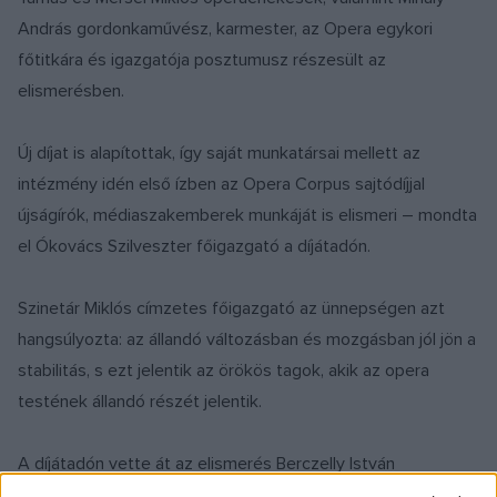
András gordonkaművész, karmester, az Opera egykori
főtitkára és igazgatója posztumusz részesült az
elismerésben.
Új díjat is alapítottak, így saját munkatársai mellett az
intézmény idén első ízben az Opera Corpus sajtódíjjal
újságírók, médiaszakemberek munkáját is elismeri – mondta
el Ókovács Szilveszter főigazgató a díjátadón.
Szinetár Miklós címzetes főigazgató az ünnepségen azt
hangsúlyozta: az állandó változásban és mozgásban jól jön a
stabilitás, s ezt jelentik az örökös tagok, akik az opera
testének állandó részét jelentik.
A díjátadón vette át az elismerés Berczelly István
operaénekes, aki tavaly lett a Magyar Állami Operaház