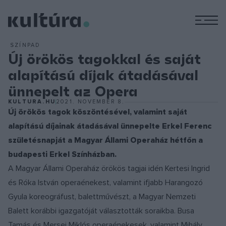
M
SZÍNPAD
Új örökös tagokkal és saját
alapítású díjak átadásával
ünnepelt az Opera
KULTURA.HU
2021. NOVEMBER 8.
Új örökös tagok köszöntésével, valamint saját
alapítású díjainak átadásával ünnepelte Erkel Ferenc
születésnapját a Magyar Állami Operaház hétfőn a
budapesti Erkel Színházban.
A Magyar Állami Operaház örökös tagjai idén Kertesi Ingrid
és Róka István operaénekest, valamint ifjabb Harangozó
Gyula koreográfust, balettművészt, a Magyar Nemzeti
Balett korábbi igazgatóját választották soraikba. Busa
Tamás és Mersei Miklós operaénekesek, valamint Mihály