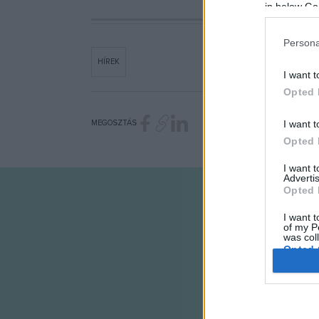
in below Go
Persona
HÍREK
I want t
Opted 
I want t
MEGOSZTÁS
Opted 
I want 
Advertis
Opted 
I want t
of my P
was col
Opted 
Google 
I want t