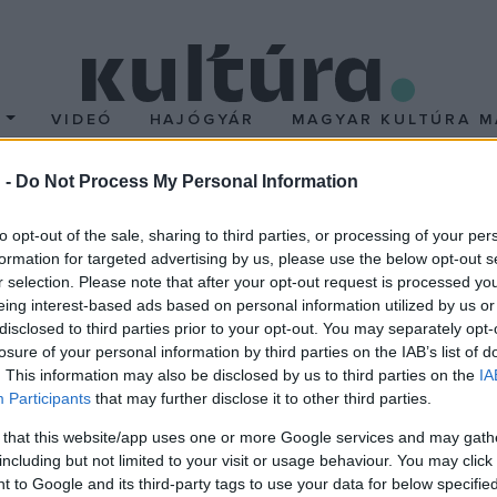
T
VIDEÓ
HAJÓGYÁR
MAGYAR KULTÚRA M
 -
Do Not Process My Personal Information
lika a keresztény feleke
to opt-out of the sale, sharing to third parties, or processing of your per
formation for targeted advertising by us, please use the below opt-out s
ködést állítja előtérbe
r selection. Please note that after your opt-out request is processed y
eing interest-based ads based on personal information utilized by us or
 világon), kezdetű enciklikájában különböző keresztény felekezetek
disclosed to third parties prior to your opt-out. You may separately opt-
losure of your personal information by third parties on the IAB’s list of
a kapitalizmussal és a szocializmussal szemben az Isten országán
. This information may also be disclosed by us to third parties on the
IA
 tartotta, hogy a katolikusok a békéért harcoló bármely mozgalom
Participants
that may further disclose it to other third parties.
elem révén 25 börtönbüntetésre ítélt pap és szerzetes nyerte 
 that this website/app uses one or more Google services and may gath
s erőszakos politika az 1951-ben létrehívott Állami Egyházügyi Hiv
including but not limited to your visit or usage behaviour. You may click 
 to Google and its third-party tags to use your data for below specifi