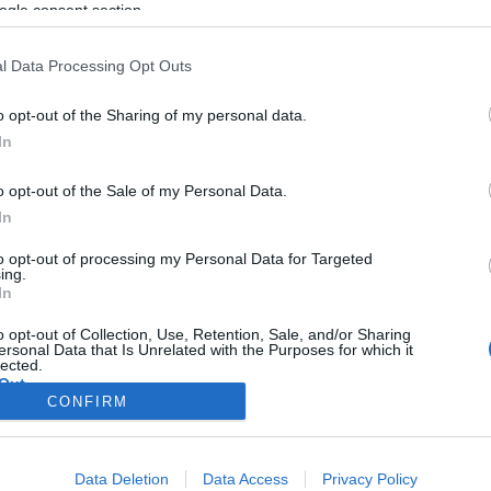
ogle consent section.
l Data Processing Opt Outs
o opt-out of the Sharing of my personal data.
In
o opt-out of the Sale of my Personal Data.
In
to opt-out of processing my Personal Data for Targeted
ing.
In
o opt-out of Collection, Use, Retention, Sale, and/or Sharing
ersonal Data that Is Unrelated with the Purposes for which it
lected.
Out
CONFIRM
consents
Data Deletion
Data Access
Privacy Policy
o allow Google to enable storage related to advertising like cookies on