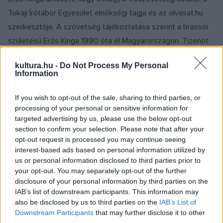
Tokaji Írótábor Egyesület elnökségi tagja és az olvasat.hu
szerkesztője. A szövetség tájékoztatása szerint a brassói
születésű Erős Kinga 1990 óta él Magyarországon. Tizenöt
éve publikál hazai és határon túli folyóiratokban, irodalmi
kultura.hu -
Do Not Process My Personal
esszéit lengyel és bolgár nyelvre fordították. A
Magyar
Information
Napló
folyóirat kritika rovatának szerkesztője volt 2007 és
2010 között, valamint a
Magyar Irodalom Zsebkönyvtára
If you wish to opt-out of the sale, sharing to third parties, or
processing of your personal or sensitive information for
sorozatszerkesztőjeként is dolgozott. Ugyanebben az
targeted advertising by us, please use the below opt-out
időszakban a
Kritikai Füzetek
könyvsorozatát is
section to confirm your selection. Please note that after your
szerkesztette, mely a fiatal kritikusok első
opt-out request is processed you may continue seeing
interest-based ads based on personal information utilized by
kötetmegjelenését szolgálta.
us or personal information disclosed to third parties prior to
your opt-out. You may separately opt-out of the further
Ekler Andreával közösen 2009-ben állították össze a
disclosure of your personal information by third parties on the
IAB’s list of downstream participants. This information may
Pályatükrök – Húsz portré fiatal alkotókról
című könyvet,
also be disclosed by us to third parties on the
IAB’s List of
amely – mint a közlemény fogalmazott – a mai napig a
Downstream Participants
that may further disclose it to other
legátfogóbb képet adja a rendszerváltás után induló hazai
third parties.