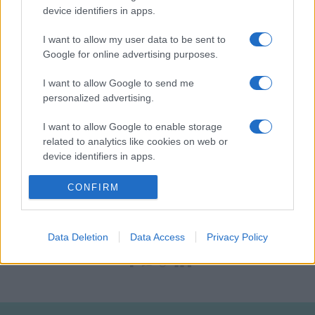
device identifiers in apps.
Lezsák Sándort, Mezey Katalint és Sárközi Mátyást. A
Magyar Írószövetség posztumusz örökös tagjává vált
I want to allow my user data to be sent to
Google for online advertising purposes.
Csontos János, Görömbei András, Kabdebó Lóránt,
Monostori Imre, Papp Tibor és Vathy Zsuzsa.
I want to allow Google to send me
personalized advertising.
Fotó: Kultúra.hu/Csákvári Zsigmond
I want to allow Google to enable storage
related to analytics like cookies on web or
device identifiers in apps.
I want to allow Google to enable storage
CONFIRM
related to functionality of the website or app.
ERŐS KINGA
HÍREK
MAGYAR ÍRÓSZÖVETSÉG
I want to allow Google to enable storage
Data Deletion
Data Access
Privacy Policy
related to personalization.
MEGOSZTÁS
I want to allow Google to enable storage
related to security, including authentication
functionality and fraud prevention, and other