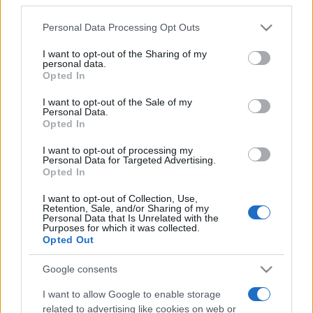
és határon túli írók munkásságáról. Irodalmi ismereteket
Please note that this website/app uses one or more Google
Personal Data Processing Opt Outs
2012 óta tanít a Magyar Írószövetség Íróiskolájában.
Az év
services and may gather and store information including but
not limited to your visit or usage behaviour. You may click to
I want to opt-out of the Sharing of my
novellái
című antológiát 2014 óta szerkeszti. A Móricz
personal data.
grant or deny consent to Google and its third-party tags to
Opted In
Zsigmond alkotói ösztöndíj szakmai kuratóriumának 2015
use your data for below specified purposes in below Google
óta, a Nemzeti Kulturális Alap Szépirodalmi Kollégiumának
consent section.
I want to opt-out of the Sale of my
Personal Data.
2016 óta tagja. Könyvkiadói munkássága a kortárs magyar
Opted In
irodalom és a határon túli alkotók népszerűsítését szolgálja
I want to opt-out of processing my
– írta a szövetség.
Personal Data for Targeted Advertising.
Opted In
Az írószövetség új elnökségi tagjainak Bene Zoltánt, L.
I want to opt-out of Collection, Use,
Retention, Sale, and/or Sharing of my
Simon Lászlót, Lőrincz P. Gabriellát, Rózsássy Barbarát,
Personal Data that Is Unrelated with the
Purposes for which it was collected.
Soltész Mártont és Szentmártoni Jánost választották. A
Opted Out
közgyűlés tizenegy örökös tagot választott, akik közül
Google consents
hatan posztumusz díjat kaptak.
I want to allow Google to enable storage
related to advertising like cookies on web or
Örökös tagokká választották Ács Margitot, Kiss Gy. Csabát,