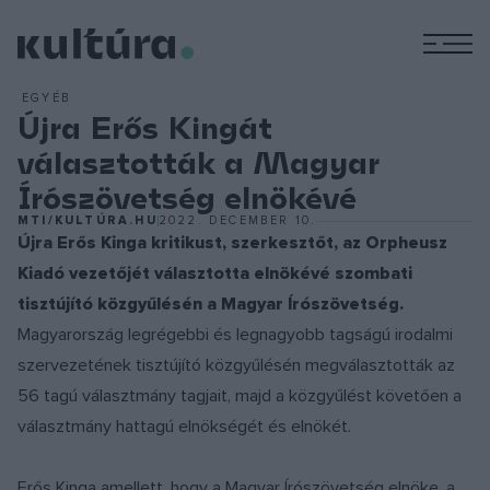
M
EGYÉB
Újra Erős Kingát
választották a Magyar
Írószövetség elnökévé
MTI/KULTÚRA.HU
2022. DECEMBER 10.
Újra Erős Kinga kritikust, szerkesztőt, az Orpheusz
Kiadó vezetőjét választotta elnökévé szombati
tisztújító közgyűlésén a Magyar Írószövetség.
Magyarország legrégebbi és legnagyobb tagságú irodalmi
szervezetének tisztújító közgyűlésén megválasztották az
56 tagú választmány tagjait, majd a közgyűlést követően a
választmány hattagú elnökségét és elnökét.
Erős Kinga amellett, hogy a Magyar Írószövetség elnöke, a