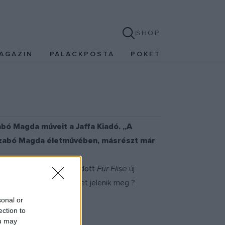
SHOP
AGAZIN
PALACKPOSTA
POKET
bó Magda műveit a Jaffa Kiadó. „A
k Szabó Magda életművében, másrészt már
 az először 2002-ben kiadott
Für Elise
új
 végéig összesen tíz kötet jelenik meg ?
sonal or
ection to
ou may