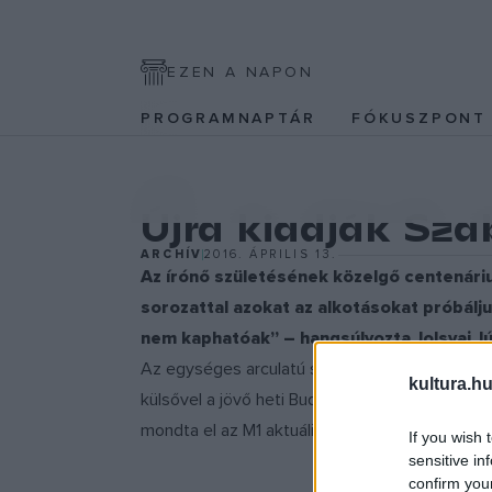
EZEN A NAPON
PROGRAMNAPTÁR
FÓKUSZPON
EGYÉB
Újra kiadják Sz
ARCHÍV
2016. ÁPRILIS 13.
Az írónő születésének közelgő centenáriu
sorozattal azokat az alkotásokat próbál
nem kaphatóak” – hangsúlyozta Jolsvai Jú
Az egységes arculatú szériában négy kötet már
kultura.hu
külsővel a jövő heti Budapesti Nemzetközi Köny
mondta el az M1 aktuális csatorna április 13-ai 
If you wish 
sensitive in
confirm you