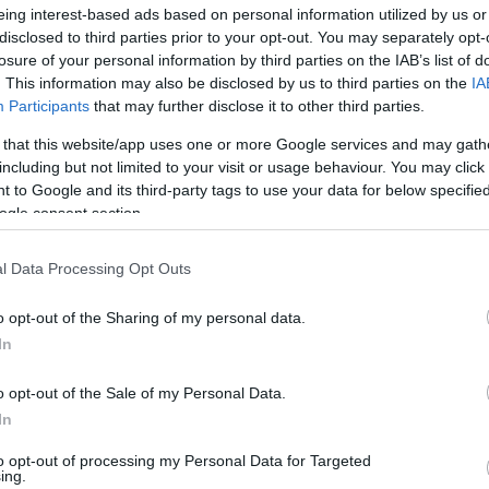
eing interest-based ads based on personal information utilized by us or
disclosed to third parties prior to your opt-out. You may separately opt-
losure of your personal information by third parties on the IAB’s list of
. This information may also be disclosed by us to third parties on the
IA
Participants
that may further disclose it to other third parties.
jtó
(ez volt a sorozat első kötete), amelynek angol nyelvű amerik
 that this website/app uses one or more Google services and may gath
 már például a Freskó vagy a kevésbé ismert
A pillanat
.
including but not limited to your visit or usage behaviour. You may click 
 to Google and its third-party tags to use your data for below specifi
ogle consent section.
, Szabó Magda úgy tudja átadni, hogy az nagyon befogadható, köz
l Data Processing Opt Outs
 dolgokról képesek szólni, amelyről különben nem beszélünk, ille
o opt-out of the Sharing of my personal data.
In
o opt-out of the Sale of my Personal Data.
In
k szövege minden esetben visszatér az első kiadáshoz, mert azóta
ületésének 100. évfordulója jövő októberben lesz, az eseményre
to opt-out of processing my Personal Data for Targeted
ing.