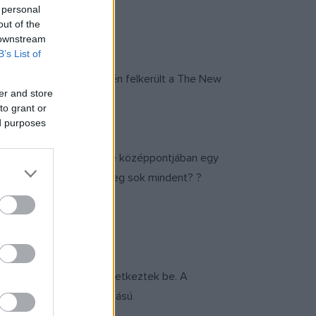
 personal
out of the
 downstream
B’s List of
ai kiadása tavaly év végén felkerült a The New
er and store
to grant or
ed purposes
érthető. Minden története középpontjában egy
tve önmagunkról tudunk meg sok mindent? ?
 nagy szövegromlások következtek be. A
 a Jaffa Kiadó nagyszabású