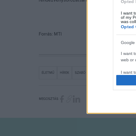
rendezvénysorozattal készül.
Opted 
I want t
of my P
was col
Opted 
Forrás: MTI
Google 
I want t
web or d
I want t
ÉLETMŰ
HÍREK
SZABÓ MAGDA
purpose
I want 
MEGOSZTÁS
I want t
web or d
I want t
or app.