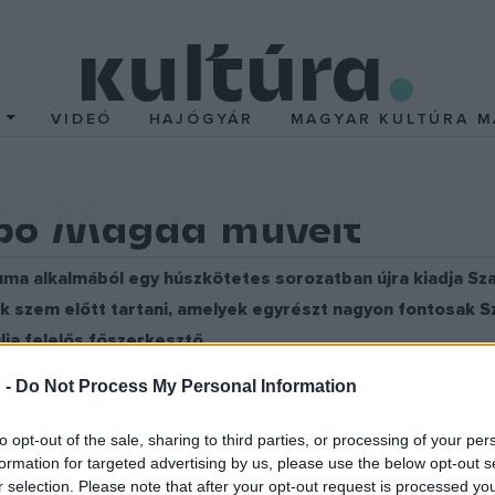
T
VIDEÓ
HAJÓGYÁR
MAGYAR KULTÚRA M
abó Magda műveit
ma alkalmából egy húszkötetes sorozatban újra kiadja Sza
juk szem előtt tartani, amelyek egyrészt nagyon fontosa
lia felelős főszerkesztő.
 korábban megjelent. Az ötödik, az önéletrajzi ihletésű regény,
 -
Do Not Process My Personal Information
vfesztiválra jön ki a Jaffa Kiadónál. Az első fél évben hat, az év
reggeli műsorában Jolsvai Júlia.
to opt-out of the sale, sharing to third parties, or processing of your per
formation for targeted advertising by us, please use the below opt-out s
r selection. Please note that after your opt-out request is processed y