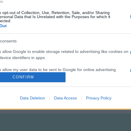
In
o opt-out of Collection, Use, Retention, Sale, and/or Sharing
ersonal Data that Is Unrelated with the Purposes for which it
lected.
Out
consents
o allow Google to enable storage related to advertising like cookies on
evice identifiers in apps.
o allow my user data to be sent to Google for online advertising
s.
CONFIRM
to allow Google to send me personalized advertising.
Data Deletion
Data Access
Privacy Policy
o allow Google to enable storage related to analytics like cookies on
evice identifiers in apps.
o allow Google to enable storage related to functionality of the website