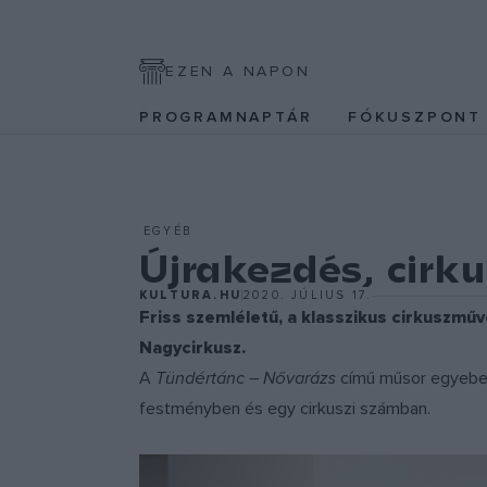
EZEN A NAPON
PROGRAMNAPTÁR
FÓKUSZPON
EGYÉB
Újrakezdés, cirku
KULTURA.HU
2020. JÚLIUS 17.
Friss szemléletű, a klasszikus cirkuszműv
Nagycirkusz.
A
Tündértánc – Nővarázs
című műsor egyebek 
festményben és egy cirkuszi számban.