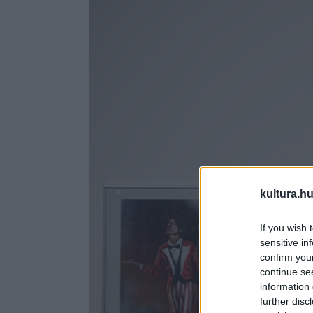
kultura.hu
If you wish 
sensitive in
confirm you
continue se
information 
further disc