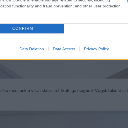
cation functionality and fraud prevention, and other user protection.
CONFIRM
Data Deletion
Data Access
Privacy Policy
álkozhassunk a varázslatra, a titkok igazságára? Végül: talán e cir