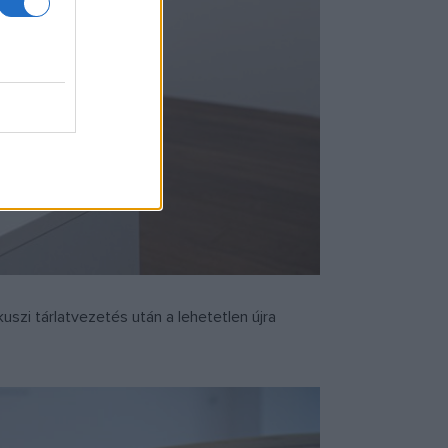
kuszi tárlatvezetés után a lehetetlen újra