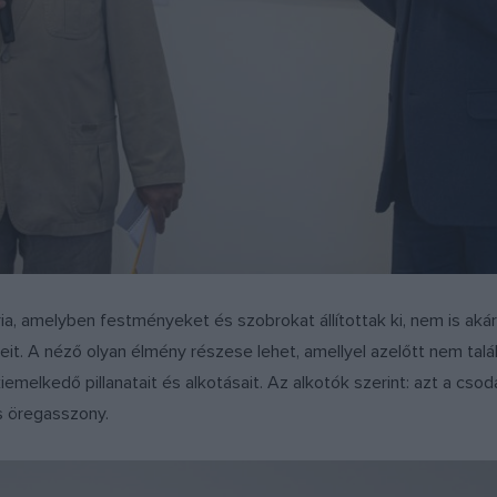
ria, amelyben festményeket és szobrokat állítottak ki, nem is ak
peit. A néző olyan élmény részese lehet, amellyel azelőtt nem talá
melkedő pillanatait és alkotásait. Az alkotók szerint: azt a csod
s öregasszony.