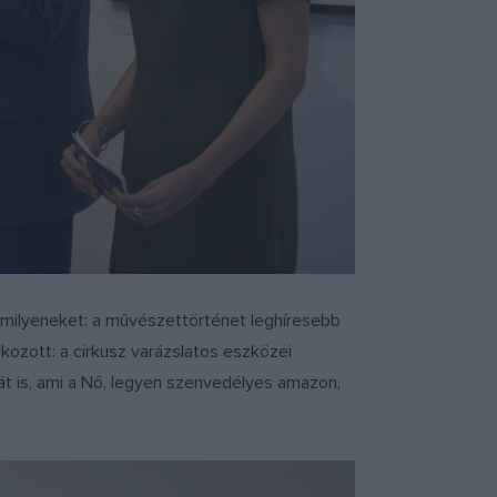
ármilyeneket: a művészettörténet leghíresebb
lkozott: a cirkusz varázslatos eszközei
át is, ami a Nő, legyen szenvedélyes amazon,