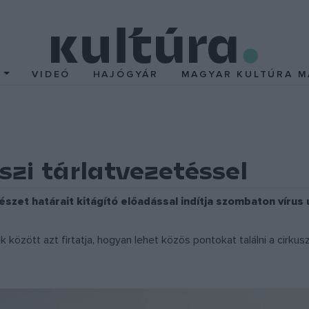
T
VIDEÓ
HAJÓGYÁR
MAGYAR KULTÚRA M
szi tárlatvezetéssel
észet határait kitágító előadással indítja szombaton vírus 
között azt firtatja, hogyan lehet közös pontokat találni a cirku