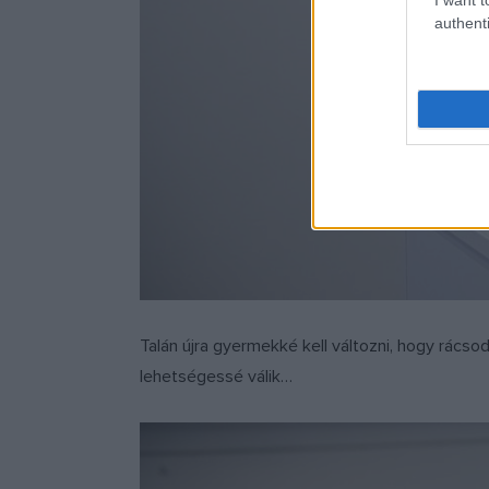
authenti
Talán újra gyermekké kell változni, hogy rácsod
lehetségessé válik…