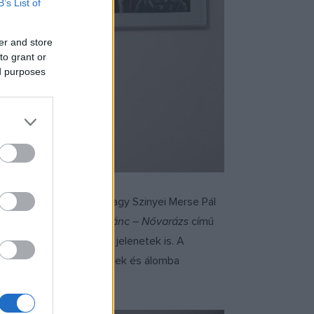
B’s List of
er and store
to grant or
ed purposes
járhat Picasso, Munch vagy Szinyei Merse Pál
s festményei? A
Tündértánc – Nővarázs
című
 úgy elevenednek meg a jelenetek is. A
ett figurák ölükbe ültetnek és álomba