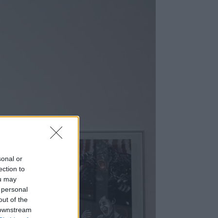
sonal or
ection to
ou may
 personal
out of the
 downstream