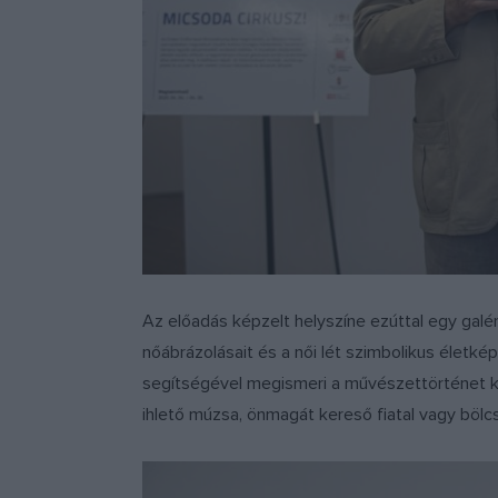
Az előadás képzelt helyszíne ezúttal egy galé
nőábrázolásait és a női lét szimbolikus életké
segítségével megismeri a művészettörténet kie
ihlető múzsa, önmagát kereső fiatal vagy bölc