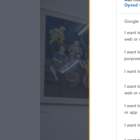
Opted 
Google 
I want t
web or d
I want t
purpose
I want 
I want t
web or d
I want t
or app.
I want t
I want t