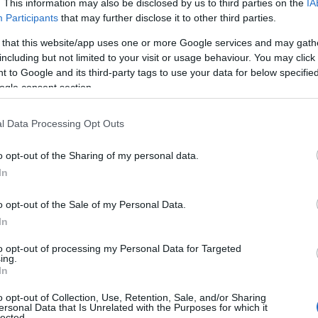
. This information may also be disclosed by us to third parties on the
IA
Participants
that may further disclose it to other third parties.
 that this website/app uses one or more Google services and may gath
including but not limited to your visit or usage behaviour. You may click 
 to Google and its third-party tags to use your data for below specifi
ogle consent section.
l Data Processing Opt Outs
o opt-out of the Sharing of my personal data.
In
tán a manézsban életre keljen? Van-e humora a Mona Lisának? Mi 
o opt-out of the Sale of my Personal Data.
In
zművészetre Charles Demuth, Gustav Klimt vagy Frida Kahlo híre
l a valóság mögötti valóság. Ahogy a gyermeki fantázia végtelen,
to opt-out of processing my Personal Data for Targeted
ing.
nak, a kőből faragott alakok bújócskázni kezdenek velünk, a fest
In
o opt-out of Collection, Use, Retention, Sale, and/or Sharing
ersonal Data that Is Unrelated with the Purposes for which it
lected.