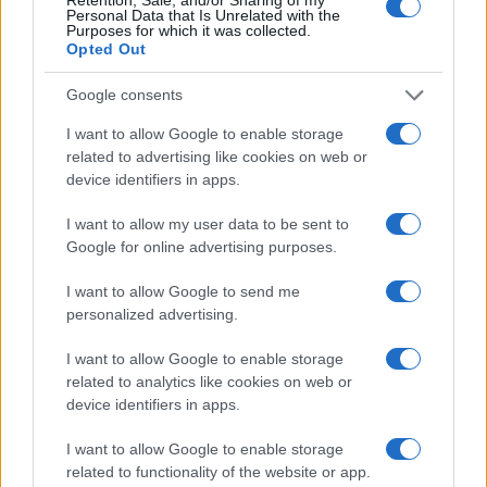
Háza, népijáték-szövegek
Personal Data that Is Unrelated with the
Purposes for which it was collected.
Október 15., péntek – Játék és
Opted Out
olvasóvá nevelés – a szövegértés
Google consents
interaktív formái
I want to allow Google to enable storage
related to advertising like cookies on web or
Élménypedagógia ma: Bányai Sándor – a Kalandok és
device identifiers in apps.
Álmok Szakmai Műhely vezetője
A drámapedagógia legújabb irányai: Körömi Gábor – a
I want to allow my user data to be sent to
Google for online advertising purposes.
Magyar Drámapedagógiai Társaság elnöke
I want to allow Google to send me
November 5., péntek – A mesélés
personalized advertising.
kortárs formái – A történetmondás
lehetőségei óvodás- és
I want to allow Google to enable storage
kisiskoláskorban
related to analytics like cookies on web or
device identifiers in apps.
Mesepedagógia: Bajzáth Mária
I want to allow Google to enable storage
Bábpedagógia: dr. Józsa Éva – Soproni
related to functionality of the website or app.