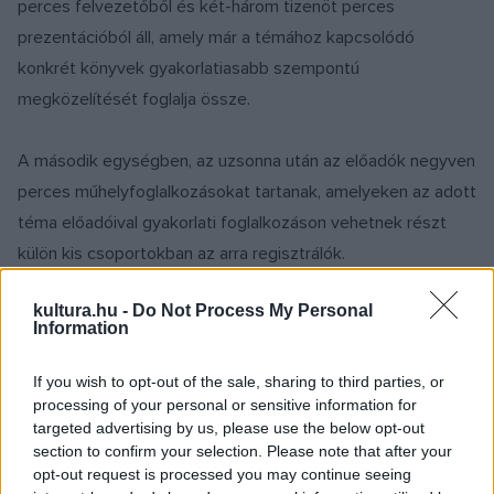
perces felvezetőből és két-három tizenöt perces
prezentációból áll, amely már a témához kapcsolódó
konkrét könyvek gyakorlatiasabb szempontú
megközelítését foglalja össze.
A második egységben, az uzsonna után az előadók negyven
perces műhelyfoglalkozásokat tartanak, amelyeken az adott
téma előadóival gyakorlati foglalkozáson vehetnek részt
külön kis csoportokban az arra regisztrálók.
Szeptember 24., péntek – Érintés és
kultura.hu -
Do Not Process My Personal
Information
olvasóvá nevelés – kisgyermekkori
testkapcsolat és szövegbefogadás
If you wish to opt-out of the sale, sharing to third parties, or
processing of your personal or sensitive information for
Érintés és olvasóvá nevelés: Vargáné dr. Nagy Anikó,
targeted advertising by us, please use the below opt-out
section to confirm your selection. Please note that after your
Debreceni Egyetem –
Az érintés és a családi
opt-out request is processed you may continue seeing
beszélgetések szerepe és hatásai kisgyermekkorban