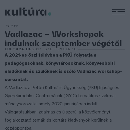
M
EGYÉB
Vadlazac – Workshopok
indulnak szeptember végétől
KULTURA.HU
2021. SZEPTEMBER 16.
A 2021-es őszi félévben a PKÜ folytatja a
pedagógusoknak, könyvtárosoknak, könyvesbolti
eladóknak és szülőknek is szóló Vadlazac workshop-
sorozatát.
A Vadlazac a Petőfi Kulturális Ügynökség (PKÜ) Ifjúsági és
Gyerekirodalmi Centrumának (IGYIC) tematikus szakmai
műhelysorozata, amely 2020 januárjában indult.
Válogatásukban izgalmas és újszerű, a közvéleményt
foglalkoztató témák és kortárs kiadványok kerülnek a
középpontba.