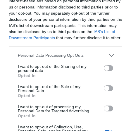
interest-based ads based on personal information utilized by
– hazai és nemzetközi kutatási tapasztalatok és
us or personal information disclosed to third parties prior to
your opt-out. You may separately opt-out of the further
eredmények
disclosure of your personal information by third parties on the
Babakönyvek módszertana: Nagy Diána saját
IAB’s list of downstream participants. This information may
módszertana és könyvei
also be disclosed by us to third parties on the
IAB’s List of
Downstream Participants
that may further disclose it to other
Ringató-módszertan: Gróh Ilona – Ringató-könyvek
third parties.
Október 8., péntek – Mozgás és
Please note that this website/app uses one or more Google
Personal Data Processing Opt Outs
olvasóvá nevelés – kinetikus fejlődés és
services and may gather and store information including but
szöveg óvodáskorban
not limited to your visit or usage behaviour. You may click to
I want to opt-out of the Sharing of my
personal data.
grant or deny consent to Google and its third-party tags to
Opted In
use your data for below specified purposes in below Google
Szöveg és mozgásfejlődés kapcsolata: dr. Kolozsváry
consent section.
I want to opt-out of the Sale of my
Personal Data.
Judit – ELTE TÓK – mozgásfejlődés az olvasáshoz
Opted In
szükséges kis- és nagymozgások összefüggésében
I want to opt-out of processing my
Klasszikus és kortárs irodalom az olvasóvá nevelésben:
Personal Data for Targeted Advertising.
dr. Merényi Hajnalka –ELTE
Opted In
Népmese és mozgás: Sándor Ildikó – Hagyományok
I want to opt-out of Collection, Use,
Retention, Sale, and/or Sharing of my