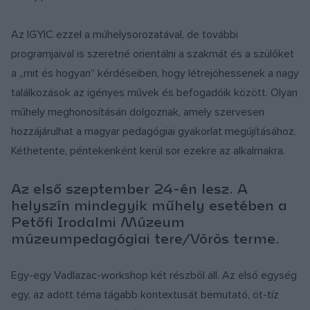
Az IGYIC ezzel a műhelysorozatával, de további
programjaival is szeretné orientálni a szakmát és a szülőket
a „mit és hogyan” kérdéseiben, hogy létrejöhessenek a nagy
találkozások az igényes művek és befogadóik között. Olyan
műhely meghonosításán dolgoznak, amely szervesen
hozzájárulhat a magyar pedagógiai gyakorlat megújításához.
Kéthetente, péntekenként kerül sor ezekre az alkalmakra.
Az első szeptember 24-én lesz. A
helyszín mindegyik műhely esetében a
Petőfi Irodalmi Múzeum
múzeumpedagógiai tere/Vörös terme.
Egy-egy Vadlazac-workshop két részből áll. Az első egység
egy, az adott téma tágabb kontextusát bemutató, öt-tíz