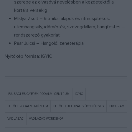
szerepe az olvasóvá nevelésben a kezdetektől a
kortárs versekig
Miklya Zsolt – Ritmikai alapok és ritmusjátékok:
ütemhangsúly, időmérték, szövegdallam, hangfestés –
rendszerező gyakorlat
Paár Julcsi – Hangoló, zeneterápia
Nyitókép forrása: IGYIC
IFJÚSÁGI ÉS GYEREKIRODALMI CENTRUM
IGYIC
PETŐFI IRODALMI MÚZEUM
PETŐFI KULTURÁLIS ÜGYNÖKSÉG
PROGRAM
VADLAZAC
VADLAZAC WORKSHOP