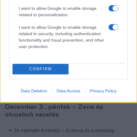
Egyetem/Vaskakas Bábszínház – bábpedagógia
I want to allow Google to enable storage
Papírszínház: Csörgei Andrea – drámapedagógus,
related to personalization.
könyvtáros, budapesti Fazekas Mihály Gyakorló
I want to allow Google to enable storage
Általános Iskola és Gimnázium – papírszínház
related to security, including authentication
functionality and fraud prevention, and other
November 19., péntek – Digitális
user protection.
korszak és olvasóvá nevelés
Miklya Luzsányi Mónika – Digitális nemzedékek, sokrétű
CONFIRM
intelligencia, szövegfeldolgozás komplex művészeti
módszerrel
Data Deletion
Data Access
Privacy Policy
Gombos Péter – olvasási szokások a digitális korban
December 3., péntek – Zene és
olvasóvá nevelés
Dr. Harmath Artemisz – A ritmus és a zeneiség