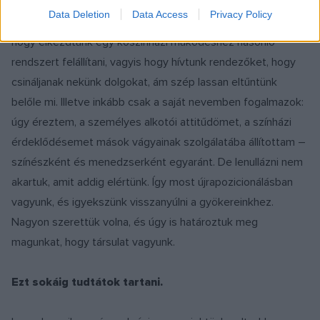
számunkra talán még fontosabb volt: úgy éreztük, hogy
Data Deletion
Data Access
Privacy Policy
fejlődünk színészként, alkotóként. Ez idővel oda vezetett,
hogy elkezdtünk egy kőszínházi működéshez hasonló
rendszert felállítani, vagyis hogy hívtunk rendezőket, hogy
csináljanak nekünk dolgokat, ám szép lassan eltűntünk
belőle mi. Illetve inkább csak a saját nevemben fogalmazok:
úgy éreztem, a személyes alkotói attitűdömet, a színházi
érdeklődésemet mások vágyainak szolgálatába állítottam –
színészként és menedzserként egyaránt. De lenullázni nem
akartuk, amit addig elértünk. Így most újrapozicionálásban
vagyunk, és igyekszünk visszanyúlni a gyökereinkhez.
Nagyon szerettük volna, és úgy is határoztuk meg
magunkat, hogy társulat vagyunk.
Ezt sokáig tudtátok tartani.