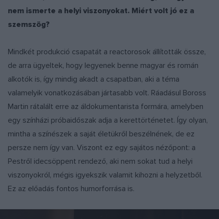
nem ismerte a helyi viszonyokat. Miért volt jó ez a
szemszög?
Mindkét produkció csapatát a reactorosok állították össze,
de arra ügyeltek, hogy legyenek benne magyar és román
alkotók is, így mindig akadt a csapatban, aki a téma
valamelyik vonatkozásában jártasabb volt. Ráadásul Boross
Martin rátalált erre az áldokumentarista formára, amelyben
egy színházi próbaidőszak adja a kerettörténetet. Így olyan,
mintha a színészek a saját életükről beszélnének, de ez
persze nem így van. Viszont ez egy sajátos nézőpont: a
Pestről idecsöppent rendező, aki nem sokat tud a helyi
viszonyokról, mégis igyekszik valamit kihozni a helyzetből.
Ez az előadás fontos humorforrása is.