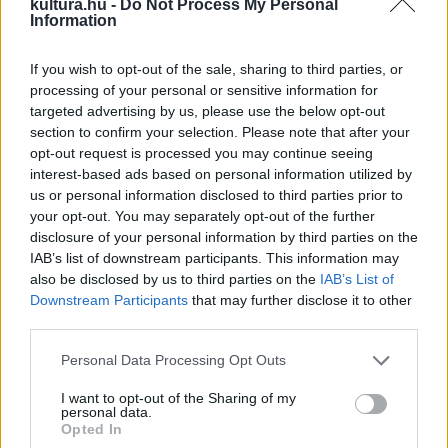
kultura.hu -
Do Not Process My Personal
Information
dolgoknak, amit az olvasmányélményeim nagyjából tíz
évben határoznak meg. Mi most már a tizenötödikben
If you wish to opt-out of the sale, sharing to third parties, or
vagyunk. A járvány nagyon szétzilált minket, ugyanakkor
processing of your personal or sensitive information for
meg sokunk azt szűrte le, hogy hú, de jó, hogy kicsit le
targeted advertising by us, please use the below opt-out
section to confirm your selection. Please note that after your
tudunk állni. Mert a független alkotói létet a belső energiák
opt-out request is processed you may continue seeing
és a munkabírás tartja fenn. Csinálom, csinálom, és valamit
interest-based ads based on personal information utilized by
visszakapok, vagy ha nem, akkor még többet teszek bele,
us or personal information disclosed to third parties prior to
your opt-out. You may separately opt-out of the further
és akkor majd hátha. Olyan ez, mint egy mókuskerék.
disclosure of your personal information by third parties on the
Úgyhogy a járvány miatti leállás jól jött, de nyilván volt egy
IAB’s list of downstream participants. This information may
bezuhanás. Picit cinikusan azt szoktam mondani, hogy nem
also be disclosed by us to third parties on the
IAB’s List of
Downstream Participants
that may further disclose it to other
arra jött rá a közönség a Covid alatt, hogy jaj, hogy hiányzik
third parties.
neki a színház, hanem arra, hogy milyen jól elvan színház
Please note that this website/app uses one or more Google
Personal Data Processing Opt Outs
nélkül. Nyilván bízom benne, hogy ez így nem igaz... A leállás
services and may gather and store information including but
alatt mindenki kicsit reflektált magára, a helyzetére, a
not limited to your visit or usage behaviour. You may click to
I want to opt-out of the Sharing of my
personal data.
szakmai életútjára, és a kritikus tagokkal elvált az utunk, de
grant or deny consent to Google and its third-party tags to
Opted In
use your data for below specified purposes in below Google
továbbra is jóban vagyunk.