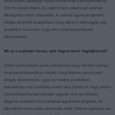
közül sokan ugyanúgy megcsömörlöttek a kőszínházaktól,
mint mi annak idején, és valami mást, valami újat akarnak.
Mindig lesz tehát utánpótlás. A színház ügyvezetőjeként
inkább attól kell óvakodnom, hogy akkor is belevágjak egy
projektbe, ha érzem, hogy nincs elég kapacitásunk
lebonyolítani.
Mi az a színházi forma, ami téged most foglalkoztat?
Sokat küszködtünk azzal a kérdéssel, hogy narratív színház
meg posztdramatikus színház, meg teljesen asszociatív
dolgok, kísérletezés, ugye ez minden projektben
kulcskérdés volt. Személy szerint arra jöttem rá, hogy ebben
a kérdésben konzervatívabb vagyok, mint gondoltam.
Nagyon szeretek nézni totálisan agyament dolgokat, de
alkotóként nem tudok azonosulni velük. Nekem igényem van