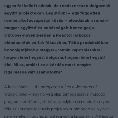
ugyan fel kellett adniuk, de rendszeresen dolgoznak
együtt projekteken. Legutóbbi – egy független
román alkotócsapattal közös – előadásuk a román–
magyar együttélés nehézségeit boncolgatja.
Október-novemberben a Reactorral közös
előadásaitok voltak fókuszban. Több produkcióban
boncolgatjátok a magyar–
román kapcsolatokat:
hogyan lehet együtt dolgozni, hogyan lehet együtt
élni. Mi az, amiért ez a kérdés most ennyire
izgalmassá vált számotokra?
A két előadás –
Az aranyórán túl
és a
Wonders of
Transylvania
– egy norvég alap támogatásával működő
program keretében jött létre, amelyben kimondottan ilyen
fókuszú európai kulturális projekteket támogattak. Nyilván
nem véletlen, hogy ez prioritása volt a kiírásnak is. A Reactor