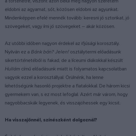
a történetre, viszont azon belül meg nagyon szeretem
eldobni az agyamat, sőt, közösen eldobni az agyunkat.
Mindenképpen efelé mennék tovább: keresni jó sztorikat, jó
szövegeket, vagy írni jó szövegeket – akár közösen.
Az utóbbi időben nagyon érdekel az ifjúsági korosztály.
Nyilván ez a
Bánk bán? Jelen!
osztálytermi előadásunk
sikertörténetéből is fakad, de a líceumi diákokkal készült
Hullám
című előadásunk miatt is folyamatos kapcsolatban
vagyok ezzel a korosztállyal. Örülnénk, ha lenne
lehetőségünk hasonló projektre a fiatalokkal. De három kicsi
gyermekem van, s ez most lefoglal. Azért már várom, hogy
nagyobbacskák legyenek, és visszajöhessek egy kicsit.
Ha visszajönnél, színészként dolgoznál?