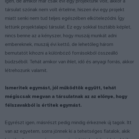
Igen, de amikor már csak évi egy projektünk volt, akkor a
társulat szónak nem volt értelme, hiszen évi egy projekt
miatt senki nem tud teljes egészében elköteleződni. Így
lettünk projektalapú társulat. Ez egy sokkal tisztább képlet,
nincs benne az a kényszer, hogy muszáj munkát adni
embereknek, muszáj évi kettő, de lehetőleg három
bemutatót kihozni a különböző forrásokból összeálló
büdzséből. Tehát amikor van ihlet, idő és anyagi forrás, akkor
létrehozunk valamit.
Ismeritek egymást, jól működtök együtt, tehát
mégiscsak megvan a társulatnak az az előnye, hogy
félszavakból is értitek egymást.
Egyrészt igen, másrészt pedig mindig érkeznek új tagok. Itt
van az egyetem, sorra jönnek ki a tehetséges fiatalok, akik