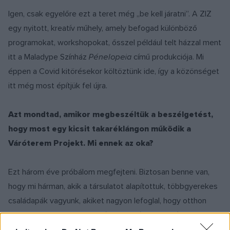
Igen, csak egyelőre ezt a teret még „be kell járatni”. A ZIZ
egy nyitott, kreatív műhely, amely befogad különböző
programokat, workshopokat, ősszel például telt házzal ment
itt a Maladype Színház
Pénelopeia
című produkciója. Mi
éppen a Covid kitörésekor költöztünk ide, így a közönséget
itt még most építjük fel újra.
Azt mondtad, amikor megbeszéltük a beszélgetést,
hogy most egy kicsit takaréklángon működik a
Váróterem Projekt. Mi ennek az oka?
Ezt három éve próbálom megfejteni. Biztosan benne van,
hogy mi hárman, akik a társulatot alapítottuk, többgyerekes
családapák vagyunk, akiket nagyon lefoglal, hogy otthon
jelen legyünk. Már nem a színházban élünk. De túlzás lenne
csak erre fogni. Azt hiszem, van egy természetes kifutása a