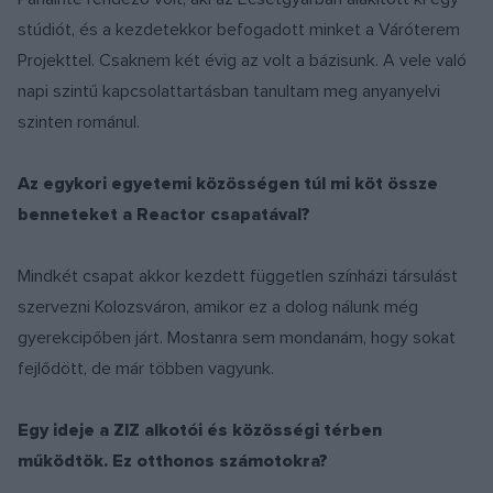
stúdiót, és a kezdetekkor befogadott minket a Váróterem
Projekttel. Csaknem két évig az volt a bázisunk. A vele való
napi szintű kapcsolattartásban tanultam meg anyanyelvi
szinten románul.
Az egykori egyetemi közösségen túl mi köt össze
benneteket a Reactor csapatával?
Mindkét csapat akkor kezdett független színházi társulást
szervezni Kolozsváron, amikor ez a dolog nálunk még
gyerekcipőben járt. Mostanra sem mondanám, hogy sokat
fejlődött, de már többen vagyunk.
Egy ideje a ZIZ alkotói és közösségi térben
működtök. Ez otthonos számotokra?