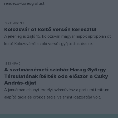
rendező-koreográfust.
SZEMPONT
Kolozsvár öt költő versén keresztül
A jelenleg is zajló 15. kolozsvári magyar napok apropóján öt
költő Kolozsvárról szóló versét gyűjtöttük össze.
SZÍNPAD
A szatmárnémeti színház Harag György
Társulatának ítélték oda először a Csíky
András-díjat
A januárban elhunyt erdélyi színművész a partiumi teátrum
alapító tagja és örökös tagja, valamint igazgatója volt.