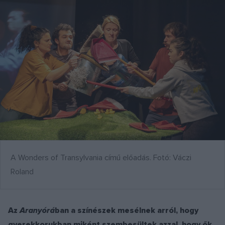
A Wonders of Transylvania című előadás. Fotó: Váczi
Roland
Az
Aranyórá
ban a színészek mesélnek arról, hogy
gyerekkorukban miként szembesültek azzal, hogy ők