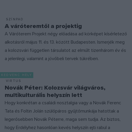
SZÍNPAD
A váróteremtől a projektig
A Váróterem Projekt négy előadása ad körképet kísérletező
alkotásról május 11. és 13. között Budapesten. Ismerjék meg
a kolozsvári független társulatot az elmúlt tizenhárom év és
a jelenlegi, valamint a jövőbeli tervek tükrében.
KEDVENC HELY
VIRTUS
Novák Péter: Kolozsvár világváros,
multikulturális helyszín lett
Hogy konkrétan a családi nosztalgia vagy a Novák Ferenc
Tata és Foltin Jolán szülőpáros gyűjtőmunkája hatottak a
legerősebben Novák Péterre, maga sem tudja. Az biztos,
hogy Erdélyhez hasonlóan kevés helyszín ejti rabul a