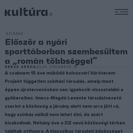
M
SZÍNPAD
Először a nyári
sporttáborban szembesültem
a „román többséggel”
SERES GERDA
2024. DECEMBER 18.
A csaknem 15 éve működő kolozsvári Váróterem
Projekt független színházi társulás, amely most
éppen újratervezésben van: igyekszik visszatalálni a
gyökereihez. Imecs-Magdó Levente társulatvezető
szerint a közönség a járvány alatt nem arra jött rá,
hogy színház nélkül nem lehet élni, de azért
bizakodnak. Néhány éve a ZIZ nevű közösségi térben
találtak otthonra. A klasszikus társulati közösséget