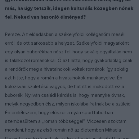
más, ha úgy tetszik, idegen kulturális közegben nőnek
fel. Neked van hasonló élményed?
Persze. Az előadásban a székelyföldi kolléganőm mesél
erről, és ott sarkosabb a helyzet. Székelyföldi magyarként
egy olyan buborékban nősz fel, hogy sokáig egyáltalán nem
is találkozol románokkal. Ő azt látta, hogy gyakorlatilag csak
a rendőrök meg a hivatalnokok voltak románok, így sokáig
azt hitte, hogy a román a hivatalnokok munkanyelve. Én
kolozsvári születésű vagyok, de hát itt is működött ez a
buborék. Nyilván családi kérdés is, hogy mennyire óvnak,
melyik negyedben élsz, milyen iskolába íratnak be a szüleid.
Én emlékszem, hogy először a nyári sporttáborban
szembesültem a „román többséggel”. Viccesen szoktam
mondani, hogy az első román nő az életemben Mihaela
Panainte rendező volt, aki az Ecsetgyárban alakított ki egy