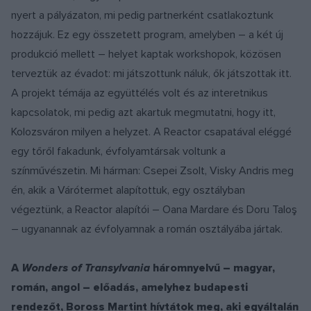
nyert a pályázaton, mi pedig partnerként csatlakoztunk
hozzájuk. Ez egy összetett program, amelyben – a két új
produkció mellett – helyet kaptak workshopok, közösen
terveztük az évadot: mi játszottunk náluk, ők játszottak itt.
A projekt témája az együttélés volt és az interetnikus
kapcsolatok, mi pedig azt akartuk megmutatni, hogy itt,
Kolozsváron milyen a helyzet. A Reactor csapatával eléggé
egy tőről fakadunk, évfolyamtársak voltunk a
színművészetin. Mi hárman: Csepei Zsolt, Visky Andris meg
én, akik a Várótermet alapítottuk, egy osztályban
végeztünk, a Reactor alapítói – Oana Mardare és Doru Taloş
– ugyanannak az évfolyamnak a román osztályába jártak.
A
Wonders of Transylvania
háromnyelvű – magyar,
román, angol – előadás, amelyhez budapesti
rendezőt, Boross Martint hívtátok meg, aki egyáltalán