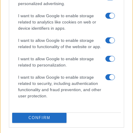
personalized advertising.
Mi volt az, amit te leszűrtél a Covid után, amikor újra
I want to allow Google to enable storage
kellett gondolni ezt az egészet?
related to analytics like cookies on web or
device identifiers in apps.
Nézd, a Váróterem az én gyerekem is, jóval nehezebben
I want to allow Google to enable storage
tudom elengedni. Rengeteg energiát fektettünk bele. Ha
related to functionality of the website or app.
most azt mondanám, hogy ennyi volt, akkor meg kellene
küzdenem a hiábavalóság gondolatával. Fiatalon
I want to allow Google to enable storage
related to personalization.
világmegváltó törekvésekkel, hatalmas álmokkal, lendülettel
indultunk. Voltak ideáljaink, amelyek részben igazolódtak,
I want to allow Google to enable storage
related to security, including authentication
másokról kiderült, hogy a mindennapokban nem működnek.
functionality and fraud prevention, and other
Az utóbbi időben sokat kertészkedek, és a növényeknél
user protection.
élesen látom, hogy minden döntésnek van előnye és
árnyoldala. Ráadásul minden összefügg. Elkezdtünk
rendezőket hívni, születtek nagyon izgalmas produkciók,
CONFIRM
amelyek előadásként is megállták a helyüket, de ami