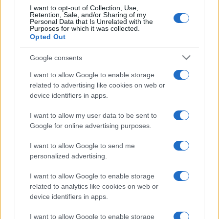
írásba a zsidó törvényeket, s a judaizmus egyik
I want to opt-out of Collection, Use,
legjelentősebb gondolkodójának tartják.
Retention, Sale, and/or Sharing of my
Personal Data that Is Unrelated with the
Purposes for which it was collected.
Opted Out
Blech professzor elmondta: a Maimonidész-kötet "a zsidó
joggal foglalkozó nagy munkát, a Misné Tórát is tartalmazza,
Google consents
mely a zsidó törvények minden későbbi írásba foglalásához
I want to allow Google to enable storage
kiindulópontként szolgált". Nincs írásos nyoma annak,
related to advertising like cookies on web or
device identifiers in apps.
pontosan hogyan és mikor kerültek az iratok a Vatikánba,
tette hozzá Blech.
I want to allow my user data to be sent to
Google for online advertising purposes.
Az iratok kölcsönadásában hatalmas szerepe volt a Long
I want to allow Google to send me
Island-i Gary Kruppnak, akit a pápa egy olaszországi
personalized advertising.
kórházért kifejtett jótékonyságáért 2000-ben lovaggá
I want to allow Google to enable storage
emelt. Krupp egyaránt támogat zsidó és keresztény
related to analytics like cookies on web or
jótékonysági intézményeket.
device identifiers in apps.
I want to allow Google to enable storage