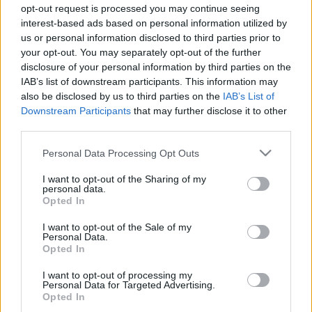
Az iratok nem Maimonidész kezétől származnak; egy írnok
opt-out request is processed you may continue seeing
jegyezte le őket a 15. században, 200 évvel a tudós halála
interest-based ads based on personal information utilized by
us or personal information disclosed to third parties prior to
után. A szövegek a mindennapi élet szabályaival - pl. a
your opt-out. You may separately opt-out of the further
házassággal, társas viselkedéssel - foglalkoznak. Ezek a
disclosure of your personal information by third parties on the
szövegek nem maradtak fenn más forrásban, Maimonidész
IAB’s list of downstream participants. This information may
also be disclosed by us to third parties on the
IAB’s List of
ellenfelei ugyanis az általuk eretneknek tartott tudós sok
Downstream Participants
that may further disclose it to other
saját kézzel írt művét elégették.
third parties.
Please note that this website/app uses one or more Google
Personal Data Processing Opt Outs
Összesen négy kötetről van szó: a Maimonidész írásait
services and may gather and store information including but
tartalmazón kívül a többi három is középkori zsidó
not limited to your visit or usage behaviour. You may click to
I want to opt-out of the Sharing of my
personal data.
grant or deny consent to Google and its third-party tags to
szövegeket tartalmaz. Ez utóbbiak szerzőit még nem
Opted In
use your data for below specified purposes in below Google
sikerült pontosan azonosítani.
consent section.
I want to opt-out of the Sale of my
Personal Data.
Opted In
A tudósok persze a Rambam néven is ismert Maimonidész,
a 12. századi, Egyiptomban élt orvos és bölcs munkáit várják
I want to opt-out of processing my
Personal Data for Targeted Advertising.
a legnagyobb izgalommal. Maimonidész foglalta először
Opted In