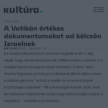
M
KULTPOL
A Vatikán értékes
dokumentumokat ad kölcsön
Izraelnek
ARCHÍV
2005. JANUÁR 21.
Az izraeli tudósok kitörő örömmel fogaták a hírt, s alig
várják, hogy tanulmányozhassák a Maimonidész-iratokat s a
további három középkori zsidó kéziratot. A New York-i
Yeshiva Egyetem professzora, Benjamin Blech rabbi szerint
a vatikáni gesztus "erősíti a zsidók és a keresztények
közötti kapcsolatokat". "Mi szívességet kérünk tőlük, amit
ők kedvesen teljesítenek azzal, hogy kölcsönadják ezeket a
tárgyakat" - mondta a professzor.