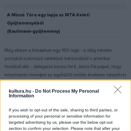
A Misné Tóra egy lapja az MTA Keleti
Gyűjteményéből
(Kaufmann-gyűjtemény)
Még ebben a hónapban egy 160 tagú - a világ minden
pontjáról származó rabbikból, kántorokból s amerikai
hívőkből álló - delegáció keresi fel II. János Pál pápát, hogy
köszönetet mondjon az egyházfő utóbbi években tanúsított
jóakaratáért. A delegáció, melynek Blech is tagja, a
felbecsülhetetlen értékű Maimonidész-iratok
kultura.hu -
Do Not Process My Personal
Information
kölcsönadásában játszott szerepéért is kifejezi háláját a
pápának. A köteteket két évvel ezelőtt kérte kölcsön egy
If you wish to opt-out of the sale, sharing to third parties, or
hasonlóan nagy és tekintélyes küldöttség.
processing of your personal or sensitive information for
targeted advertising by us, please use the below opt-out
section to confirm your selection. Please note that after your