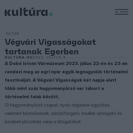
M
EGYÉB
Végvári Vigasságokat
tartanak Egerben
KULTURA.HU
2023. JÚLIUS 9.
A Dobó István Vármúzeum 2023. július 22-én és 23-án
rendezi meg az egri nyár egyik legnagyobb történelmi
fesztiválját. A Végvári Vigasságok két napja alatt
több mint száz hagyományőrző ver tábort a
történelmi falak között.
13 hagyományőrző csapat, nyolc régizene együttes,
valamint kézművesek, zászlóforgató, kisállat simogató és
korabeli játszóház várja a látogatókat.