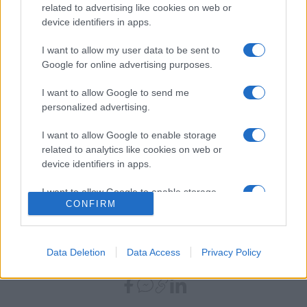
related to advertising like cookies on web or
programkínálatát
, ahol minden megfogható, kipróbálható. Így
device identifiers in apps.
például működés közben láthat a közönség egy
kovácsműhelyt, lehetőség lesz a nemezelés, a
I want to allow my user data to be sent to
Google for online advertising purposes.
gyöngyfűzés, a fafaragás és a fazekasság fortélyainak
megtanulására is.
I want to allow Google to send me
personalized advertising.
Nyitókép: hagyományőrzők a várban. Forrás: Dobó István
I want to allow Google to enable storage
Vármúzeum
related to analytics like cookies on web or
device identifiers in apps.
I want to allow Google to enable storage
CONFIRM
related to functionality of the website or app.
I want to allow Google to enable storage
EGER
EGRI VÁR
PROGRAM
VÉGVÁRI VIGASSÁGOK
related to personalization.
Data Deletion
Data Access
Privacy Policy
MEGOSZTÁS
I want to allow Google to enable storage
related to security, including authentication
functionality and fraud prevention, and other