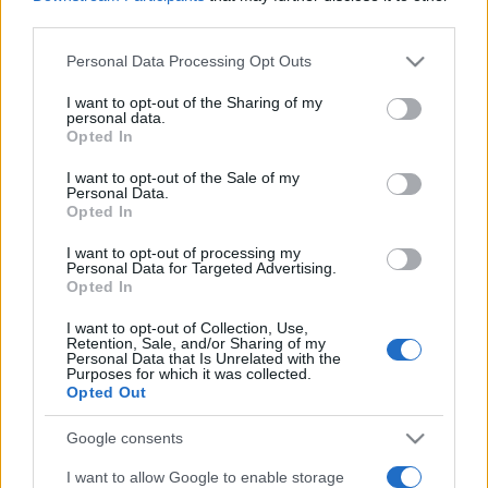
third parties.
Az eseménysorozatot a
Magyar Géniusz Vándorkiállítás
Please note that this website/app uses one or more Google
Personal Data Processing Opt Outs
színesíti, ahol bemutatkoznak a Kárpát-medencei
services and may gather and store information including but
not limited to your visit or usage behaviour. You may click to
I want to opt-out of the Sharing of my
múzeumok legreprezentatívabb műtárgyai.
A program során
personal data.
grant or deny consent to Google and its third-party tags to
Opted In
több alkalommal is lesz lehetőség megfejteni a Magyar
use your data for below specified purposes in below Google
Géniusz Vándorkiállításhoz kapcsolódó, Gárdonyi
consent section.
I want to opt-out of the Sale of my
Personal Data.
titkosírásával készült rejtvényt. A helyes választ adók
Opted In
bekerülnek egy sorsolásba, amelyen belépőjegyeket
I want to opt-out of processing my
nyerhetnek az Egri Várba.
Personal Data for Targeted Advertising.
Opted In
Hétvégén a Dobó-bástyába költözik a Várműhely, a
I want to opt-out of Collection, Use,
Retention, Sale, and/or Sharing of my
múzeumpedagógusok segítségével számos kézműves
Personal Data that Is Unrelated with the
Purposes for which it was collected.
program nyújt kikapcsolódást az alkotni vágyóknak. A
Opted Out
legkisebbeket a Kalandozó Komédium Történelmi Játéktere,
Google consents
Betyártanya, kisállat simogató, játszó- és bábszínház is
várja. Mesterségek utcája is színesíti a Végvári Vigasságok
I want to allow Google to enable storage