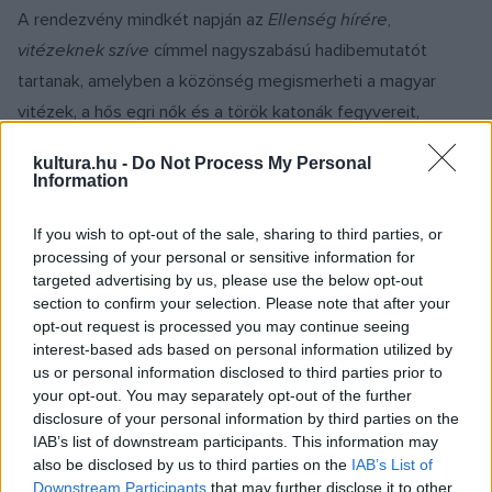
A rendezvény mindkét napján az
Ellenség hírére,
vitézeknek szíve
címmel nagyszabású hadibemutatót
tartanak, amelyben a közönség megismerheti a magyar
vitézek, a hős egri nők és a török katonák fegyvereit,
öltözetüket. A gyerekek pedig egy hatalmas csatajátékban
kultura.hu -
Do Not Process My Personal
lehetnek képzeletbeli részesei a 16. századi apródok
Information
életének. A színpadon több alkalommal komikus jelenetek,
színes, a hagyományőrzők által írt és előadott színdarabok
If you wish to opt-out of the sale, sharing to third parties, or
processing of your personal or sensitive information for
szórakoztatják a nézőket.
targeted advertising by us, please use the below opt-out
section to confirm your selection. Please note that after your
Az idei fesztivál kiemelt szereplői a régizene együttesek
opt-out request is processed you may continue seeing
interest-based ads based on personal information utilized by
lesznek. A különböző stílusokat képviselő zenészek
us or personal information disclosed to third parties prior to
gondoskodnak napközben a jó hangulatról, és a vár több
your opt-out. You may separately opt-out of the further
pontján is muzsikálnak. Szombaton este a Bordó Sárkány
disclosure of your personal information by third parties on the
IAB’s list of downstream participants. This information may
nagykoncertje, majd tűzzsonglőr produkció és táncház zárja
also be disclosed by us to third parties on the
IAB’s List of
a napot.
Downstream Participants
that may further disclose it to other