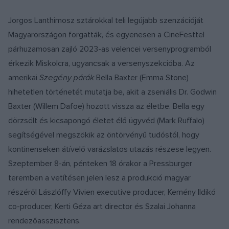
Jorgos Lanthimosz sztárokkal teli legújabb szenzációját
Magyarországon forgatták, és egyenesen a CineFesttel
párhuzamosan zajló 2023-as velencei versenyprogramból
érkezik Miskolcra, ugyancsak a versenyszekcióba. Az
amerikai
Szegény párák
Bella Baxter (Emma Stone)
hihetetlen történetét mutatja be, akit a zseniális Dr. Godwin
Baxter (Willem Dafoe) hozott vissza az életbe. Bella egy
dörzsölt és kicsapongó életet élő ügyvéd (Mark Ruffalo)
segítségével megszökik az öntörvényű tudóstól, hogy
kontinenseken átívelő varázslatos utazás részese legyen.
Szeptember 8-án, pénteken 18 órakor a Pressburger
teremben a vetítésen jelen lesz a produkció magyar
részéről Lászlóffy Vivien executive producer, Kemény Ildikó
co-producer, Kerti Géza art director és Szalai Johanna
rendezőasszisztens.