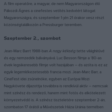
A film operatőre, a magyar, de nem Magyarországon élő
Pákozdi Ágnes a cinefestes vetítés kedvéért látogat
Magyarországra, és szeptember 1-jén 21 órakor vesz részt
közönségtalálkozón a Pressburger teremben.
Szeptember 2., szombat
Jean-Marc Barrt 1988-ban
A nagy kékség
tette világhírűvé
és egy nemzedék bálványává. Luc Besson filmje a ’80-as
évek legsikeresebb filmje volt hazájában – és azóta is ez az
egyik legemlékezetesebb francia mozi. Jean-Marc Barr, a
CineFest idei zsűrielnöke, egyben az Európai Mozi
Nagykövete díjazottja továbbra is rendkívül aktív – nemcsak
mint színész és rendező, hanem mint fotós és elkötelezett
környezetvédő is. A színész tiszteletére szeptember 2-án,
szombaton 17 órától a Művészetek Háza Uránia termében