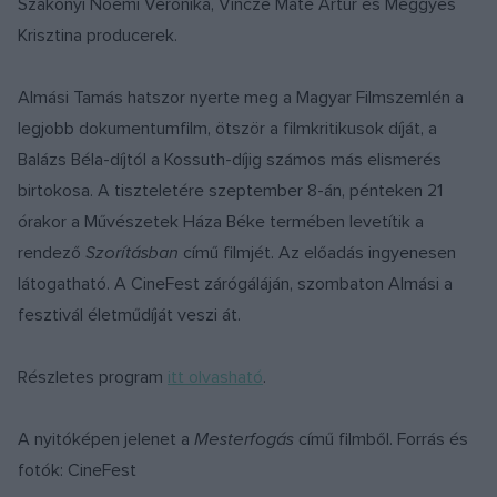
Szakonyi Noémi Veronika, Vincze Máté Artur és Meggyes
Krisztina producerek.
Almási Tamás hatszor nyerte meg a Magyar Filmszemlén a
legjobb dokumentumfilm, ötször a filmkritikusok díját, a
Balázs Béla-díjtól a Kossuth-díjig számos más elismerés
birtokosa. A tiszteletére szeptember 8-án, pénteken 21
órakor a Művészetek Háza Béke termében levetítik a
rendező
Szorításban
című filmjét. Az előadás ingyenesen
látogatható. A CineFest zárógáláján, szombaton Almási a
fesztivál életműdíját veszi át.
Részletes program
itt olvasható
.
A nyitóképen jelenet a
Mesterfogás
című filmből. Forrás és
fotók: CineFest