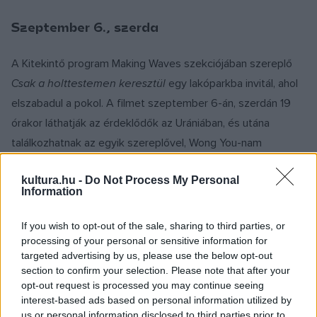
Szeptember 6., szerda
A Kitekintő program Making Waves szekciójában szereplő
Csak a holttestemen keresztül
egy lakóparkba invitál, ahol
elszabadul a pokol. A filmet szeptember 6-án, szerdán 19
órakor láthatják az érdeklődők az Urániában, és utána
találkozhatnak az egyik szereplővel, Wong You-nam
színésszel. A 39 éves Wong You-nam 2002 óta
kultura.hu -
Do Not Process My Personal
rendszeresen szerepel mozifilmekben. Láthattuk például a
Information
rendkívül népszerű és hatalmas kritikai sikert arató
harcművészeti akciófilm, az
I
p Man: A becsület útján
első
If you wish to opt-out of the sale, sharing to third parties, or
részében Donnie Yen oldalán, valamint
processing of your personal or sensitive information for
Az alagúton túl
című
targeted advertising by us, please use the below opt-out
látványos sci-fi vígjátékban, amely a Berlini Nemzetközi
section to confirm your selection. Please note that after your
Filmfesztivál nagy presztízsű Panorama programjában
opt-out request is processed you may continue seeing
mutatkozott be az európai közönség előtt.
interest-based ads based on personal information utilized by
us or personal information disclosed to third parties prior to