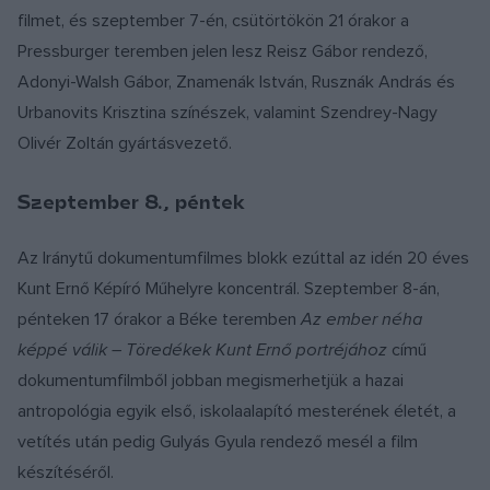
filmet, és szeptember 7-én, csütörtökön 21 órakor a
Pressburger teremben jelen lesz Reisz Gábor rendező,
Adonyi-Walsh Gábor, Znamenák István, Rusznák András és
Urbanovits Krisztina színészek, valamint Szendrey-Nagy
Olivér Zoltán gyártásvezető.
Szeptember 8., péntek
Az Iránytű dokumentumfilmes blokk ezúttal az idén 20 éves
Kunt Ernő Képíró Műhelyre koncentrál. Szeptember 8-án,
pénteken 17 órakor a Béke teremben
Az ember néha
képpé válik – Töredékek Kunt Ernő portréjához
című
dokumentumfilmből jobban megismerhetjük a hazai
antropológia egyik első, iskolaalapító mesterének életét, a
vetítés után pedig Gulyás Gyula rendező mesél a film
készítéséről.