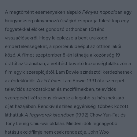
A megtörtént eseményeken alapuló
Fényes nappal
ban egy
hírügynökség oknyomozó újságíró csoportja fülest kap egy
fogyatékkal élőket gondozó otthonban történő
visszaélésekről. Hogy leleplezze a bent uralkodó
embertelenségeket, a riporterük beépül az otthon lakói
közé. A filmet szeptember 8-án láthatja a közönség 19
órától az Urániában, a vetítést követő közönségtalálkozón a
film egyik szereplőjétől, Lam Bowie színésztől kérdezhetnek
az érdeklődők. Az 57 éves Lam Bowie 1991 óta szerepel
televíziós sorozatokban és mozifilmekben, televíziós
szerepeiért kétszer is elnyerte a legjobb színésznek járó
díjat hazájában. Rendkívül színes egyéniség, többek között
láthattuk
A fegyverek istené
ben (1992) Chow Yun-Fat és
Tony Leung Chiu-wai oldalán. Minden idők legnagyobb
hatású akciófilmje nem csak rendezője, John Woo