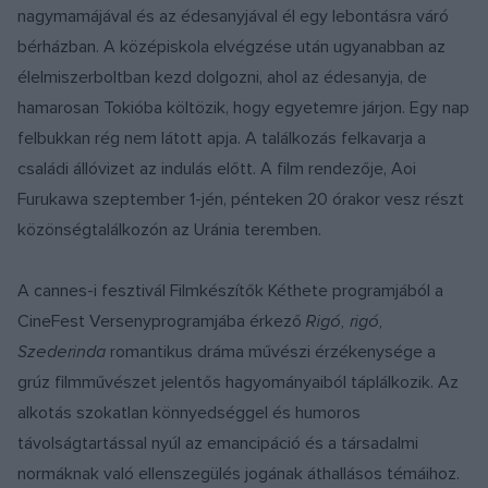
nagymamájával és az édesanyjával él egy lebontásra váró
bérházban. A középiskola elvégzése után ugyanabban az
élelmiszerboltban kezd dolgozni, ahol az édesanyja, de
hamarosan Tokióba költözik, hogy egyetemre járjon. Egy nap
felbukkan rég nem látott apja. A találkozás felkavarja a
családi állóvizet az indulás előtt. A film rendezője, Aoi
Furukawa szeptember 1-jén, pénteken 20 órakor vesz részt
közönségtalálkozón az Uránia teremben.
A cannes-i fesztivál Filmkészítők Kéthete programjából a
CineFest Versenyprogramjába érkező
Rigó, rigó,
Szederinda
romantikus dráma művészi érzékenysége a
grúz filmművészet jelentős hagyományaiból táplálkozik. Az
alkotás szokatlan könnyedséggel és humoros
távolságtartással nyúl az emancipáció és a társadalmi
normáknak való ellenszegülés jogának áthallásos témáihoz.