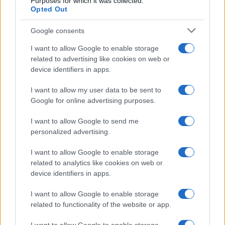
Purposes for which it was collected.
Opted Out
elnyerte a 26. Hongkongi Filmkritikusok Szövetségének
díját, és a szerepért jelölték a legjobb színésznő díjára a 39.
Google consents
Hongkongi Filmgálán.
I want to allow Google to enable storage
related to advertising like cookies on web or
A
Rossz lelkiismeret
című filmben (Kitekintő / Making
device identifiers in apps.
Waves) az éles nyelvvel megáldott ügyvéd, Adrian Lam
I want to allow my user data to be sent to
felelőtlensége miatt az ártatlan Jolene Tsangot 17 év
Google for online advertising purposes.
börtönre ítélik. Szégyenében Adrian a köz szolgálatába áll,
I want to allow Google to send me
és az egyszerű emberek védője lesz. Egy nap olyan
personalized advertising.
bizonyíték bukkan fel, ami alapján újra lehet tárgyalni Jolene
I want to allow Google to enable storage
ügyét. A film szeptember 7-én látható 19.30-tól az Uránia
related to analytics like cookies on web or
teremben, közönségtalálkozóval kiegészítve. Hongkongból
device identifiers in apps.
érkezik a vetítésre a film két szereplője, Yeung Renci
I want to allow Google to enable storage
színésznő és Lam Bowie színész. A 29 éves Yeung Renci
related to functionality of the website or app.
karrierjét a televízióban kezdte, ezután tért át a
mozifilmekre. A
Rossz lelkiismeret
című filmben az egyik