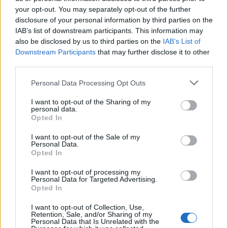
your opt-out. You may separately opt-out of the further
Szeptember 7., csütörtök
disclosure of your personal information by third parties on the
IAB’s list of downstream participants. This information may
A
also be disclosed by us to third parties on the
Ki nem hunyó fények
ben (Kitekintő / Making Waves) az
IAB’s List of
Downstream Participants
that may further disclose it to other
özvegy Mei Heung számtalan álmatlan éjszakán van túl férje,
third parties.
Bill halála óta. Egy nap Bill hátrahagyott holmijai között talál
Please note that this website/app uses one or more Google
Personal Data Processing Opt Outs
egy kulcsot, amely elvezeti őt férje titkos műhelyéhez és
services and may gather and store information including but
fiatal tanítványához, Leóhoz. Leótól megtudja, hogy Billnek
not limited to your visit or usage behaviour. You may click to
I want to opt-out of the Sharing of my
personal data.
volt egy beteljesületlen, utolsó kívánsága: egy legendás
grant or deny consent to Google and its third-party tags to
Opted In
use your data for below specified purposes in below Google
neonreklámot szeretett volna újra elkészíteni. Leo
consent section.
I want to opt-out of the Sale of my
segítségével Mei Heung megpróbálja teljesíteni az elhunyt
Personal Data.
Opted In
utolsó kívánságát. A film szeptember 7-én, csütörtökön 17
órától látható az Uránia teremben. A vetítést
I want to opt-out of processing my
Personal Data for Targeted Advertising.
közönségtalálkozó követi, ahol jelen lesz a film egyik
Opted In
szereplője, a 29 éves Choi Cecilia. A már most színes és
I want to opt-out of Collection, Use,
izgalmas karriert maga mögött tudó színésznő néhány évvel
Retention, Sale, and/or Sharing of my
Personal Data that Is Unrelated with the
ezelőtt a
Beyond the Dream
ben nyújtott alakításáért