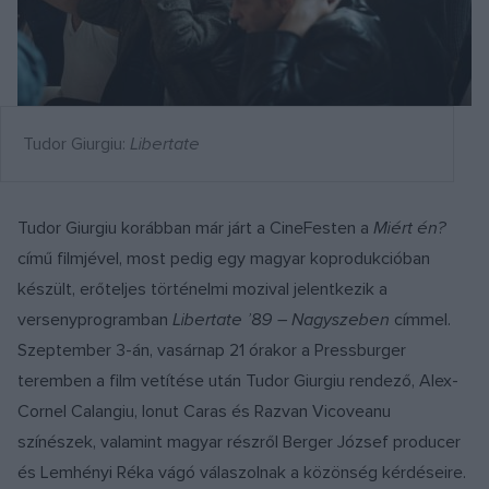
Tudor Giurgiu:
Libertate
Tudor Giurgiu korábban már járt a CineFesten a
Miért én?
című filmjével, most pedig egy magyar koprodukcióban
készült, erőteljes történelmi mozival jelentkezik a
versenyprogramban
Libertate ’89 – Nagyszeben
címmel.
Szeptember 3-án, vasárnap 21 órakor a Pressburger
teremben a film vetítése után Tudor Giurgiu rendező, Alex-
Cornel Calangiu, Ionut Caras és Razvan Vicoveanu
színészek, valamint magyar részről Berger József producer
és Lemhényi Réka vágó válaszolnak a közönség kérdéseire.