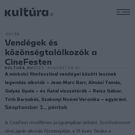
M
EGYÉB
Vendégek és
közönségtalálkozók a
CineFesten
KULTURA.HU
2023. AUGUSZTUS 31.
A miskolci filmfesztivál vendégei között lesznek
legendás alkotók – Jean-Marc Barr, Almási Tamás,
Gulyás Gyula – és fiatal visszatérők – Reisz Gábor,
Tóth Barnabás, Szakonyi Noémi Veronika – egyaránt.
Szeptember 1., péntek
A CineFest rövidfilmes programjában látható,
Szülővárosom
című japán alkotás főszereplője, a 19 éves Teruko a