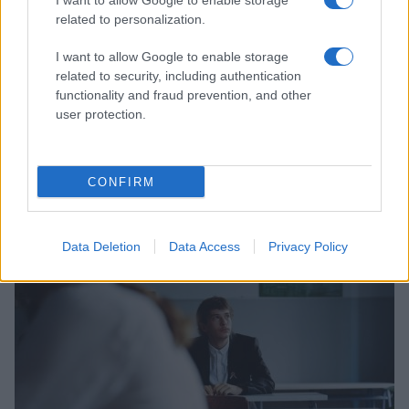
I want to allow Google to enable storage
related to personalization.
ügyvédnőt alakítja, amit eddigi karrierje egyik
legizgalmasabb kihívásának tart.
I want to allow Google to enable storage
related to security, including authentication
functionality and fraud prevention, and other
A magyar közönség a CineFest Kitekintő szekciójában
user protection.
láthatja először Reisz Gábor legújabb,
Magyarázat
mindenre
című alkotását.
CONFIRM
Data Deletion
Data Access
Privacy Policy