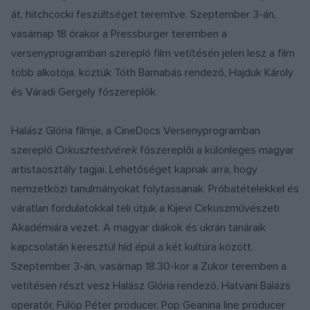
át, hitchcocki feszültséget teremtve. Szeptember 3-án,
vasárnap 18 órakor a Pressburger teremben a
versenyprogramban szereplő film vetítésén jelen lesz a film
több alkotója, köztük Tóth Barnabás rendező, Hajduk Károly
és Váradi Gergely főszereplők.
Halász Glória filmje, a CineDocs Versenyprogramban
szereplő
Cirkusztestvérek
főszereplői a különleges magyar
artistaosztály tagjai. Lehetőséget kapnak arra, hogy
nemzetközi tanulmányokat folytassanak. Próbatételekkel és
váratlan fordulatokkal teli útjuk a Kijevi Cirkuszművészeti
Akadémiára vezet. A magyar diákok és ukrán tanáraik
kapcsolatán keresztül híd épül a két kultúra között.
Szeptember 3-án, vasárnap 18.30-kor a Zukor teremben a
vetítésen részt vesz Halász Glória rendező, Hatvani Balázs
operatőr, Fülöp Péter producer, Pop Geanina line producer