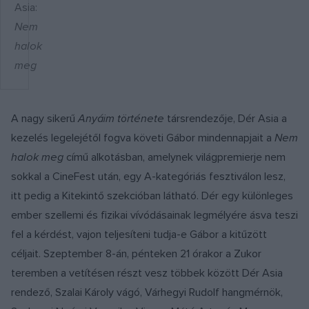
Asia:
Nem
halok
meg
A nagy sikerű
Anyáim története
társrendezője, Dér Asia a
kezelés legelejétől fogva követi Gábor mindennapjait a
Nem
halok meg
című alkotásban, amelynek világpremierje nem
sokkal a CineFest után, egy A-kategóriás fesztiválon lesz,
itt pedig a Kitekintő szekcióban látható. Dér egy különleges
ember szellemi és fizikai vívódásainak legmélyére ásva teszi
fel a kérdést, vajon teljesíteni tudja-e Gábor a kitűzött
céljait. Szeptember 8-án, pénteken 21 órakor a Zukor
teremben a vetítésen részt vesz többek között Dér Asia
rendező, Szalai Károly vágó, Várhegyi Rudolf hangmérnök,