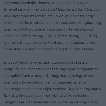
hollywoodi karrierjét alapozta meg, de később olyan
filmeket inspirált, mint például a
Mátrix
és a
John Wick
. John
Woo olyannyira szeretett Lam Bowie-val dolgozni, hogy
amikor a rendező két évtized után visszatért hazájába, hogy
gigantikus költségvetésű, kétrészes történelmi eposzt
készítsen (
The Crossing
– 2014,
The Crossing 2.
– 2015),
újra felkérte egy szerepre. A színész nemrégiben Jackie
Chan oldalán is feltűnt a
Vérző acél
(2017) című filmben.
Einspach Gábor sikeres galériatulajdonos és kortárs
műgyűjtő, a budapesti művészeti világ egyik meghatározó
szereplője. Amikor megtudja, hogy hasnyálmirigyrákban
szenved, a betegségben nem a tragédiát, hanem a
lehetőséget látja a teljes újrakezdésre. Miközben folytatja a
fizikailag őt egyre jobban igénybe vevő kezeléseket,
megpróbálja újraértelmezni saját életét, valódi céljait és a