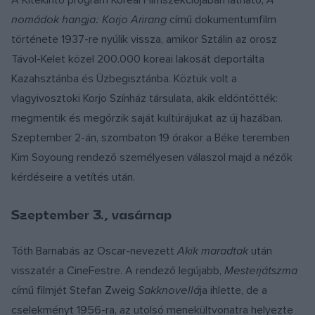
A Kitekintő program Koreai Filmszekciójában látható,
A
nomádok hangja: Korjo Arirang
című dokumentumfilm
története 1937-re nyúlik vissza, amikor Sztálin az orosz
Távol-Kelet közel 200.000 koreai lakosát deportálta
Kazahsztánba és Üzbegisztánba. Köztük volt a
vlagyivosztoki Korjo Színház társulata, akik eldöntötték:
megmentik és megőrzik saját kultúrájukat az új hazában.
Szeptember 2-án, szombaton 19 órakor a Béke teremben
Kim Soyoung rendező személyesen válaszol majd a nézők
kérdéseire a vetítés után.
Szeptember 3., vasárnap
Tóth Barnabás az Oscar-nevezett
Akik maradtak
után
visszatér a CineFestre. A rendező legújabb,
Mesterjátszma
című filmjét Stefan Zweig
Sakknovellá
ja ihlette, de a
cselekményt 1956-ra, az utolsó menekültvonatra helyezte