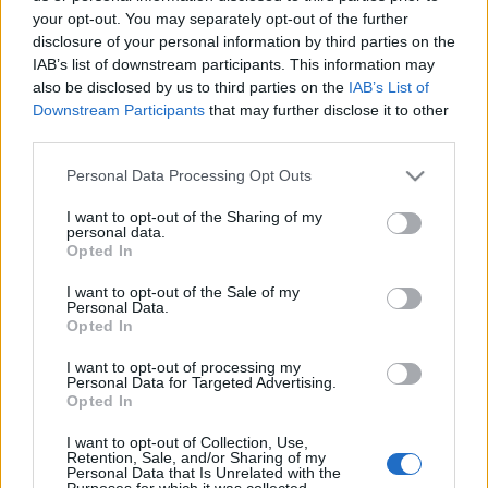
A
Vera
című regény könyvbemutatóin nem csak a regényről
your opt-out. You may separately opt-out of the further
disclosure of your personal information by third parties on the
esik szó: családi történetek, a mában élő múlt szövevényes
IAB’s list of downstream participants. This information may
és felkavaró anekdotái is elhangzanak.
also be disclosed by us to third parties on the
IAB’s List of
Downstream Participants
that may further disclose it to other
third parties.
Grecsó Krisztiánnal Gulyás Eszter újságíró beszélget.
Please note that this website/app uses one or more Google
Personal Data Processing Opt Outs
services and may gather and store information including but
not limited to your visit or usage behaviour. You may click to
I want to opt-out of the Sharing of my
personal data.
grant or deny consent to Google and its third-party tags to
Opted In
use your data for below specified purposes in below Google
EIFFEL BAZÁR ÉS KLUB
GRECSÓ KRISZTIÁN
PROGRAM
consent section.
I want to opt-out of the Sale of my
Personal Data.
Opted In
MEGOSZTÁS
I want to opt-out of processing my
Personal Data for Targeted Advertising.
Opted In
I want to opt-out of Collection, Use,
Retention, Sale, and/or Sharing of my
Personal Data that Is Unrelated with the
Purposes for which it was collected.