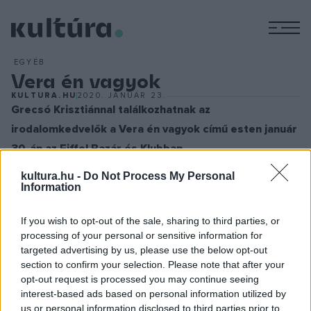
M
EGYÉB
Vera én vagyok
KULTURA.HU
2020. JANUÁR 23.
Grecsó Krisztiánnal találkozhatnak az
irodalomkedvelők a Vera én vagyok című esten január
30-án az Eiffel Bazár és Klubban.
Grecsó Krisztián József Attila-díjas költő, író, újságíró,
kultura.hu -
Do Not Process My Personal
dalszerző. Regényei megjelentek arabul, csehül, németül,
Information
horvátul, lengyelül, szlovénul, törökül és oroszul. Írt
If you wish to opt-out of the sale, sharing to third parties, or
forgatókönyveket és több színdarabot, szövegkönyvet is
processing of your personal or sensitive information for
jegyez (Katona József Színház, Vígszínház). A Rájátszás
targeted advertising by us, please use the below opt-out
énekelt-vers alkotóműhely tagja, ismert zenekaroknak és
section to confirm your selection. Please note that after your
opt-out request is processed you may continue seeing
énekeseknek ír dalszövegeket.
interest-based ads based on personal information utilized by
us or personal information disclosed to third parties prior to