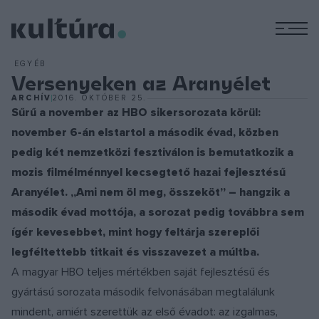
M
EGYÉB
Versenyeken az Aranyélet
ARCHÍV
2016. OKTÓBER 25.
Sűrű a november az HBO sikersorozata körül:
november 6-án elstartol a második évad, közben
pedig két nemzetközi fesztiválon is bemutatkozik a
mozis filmélménnyel kecsegtető hazai fejlesztésű
Aranyélet. „Ami nem öl meg, összeköt” – hangzik a
második évad mottója, a sorozat pedig továbbra sem
ígér kevesebbet, mint hogy feltárja szereplői
legféltettebb titkait és visszavezet a múltba.
A magyar HBO teljes mértékben saját fejlesztésű és
gyártású sorozata második felvonásában megtalálunk
mindent, amiért szerettük az első évadot: az izgalmas,