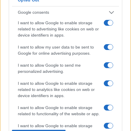
nagyszabású kosztümös sorozata, a
Hypnotist
is versenyez
Google consents
a világ sorozattermésének krémje mellett. Az egyik
legrangosabb operatőri seregszemlén, a Camerimage
I want to allow Google to enable storage
related to advertising like cookies on web or
Fesztiválon már a részvétel is hihetetlen eredménynek
device identifiers in apps.
számít, ezért vagyunk különösen büszkék, hogy a sorozat
látványvilága a nemzetközi szakma szerint is elsőrangú.?
I want to allow my user data to be sent to
Google for online advertising purposes.
I want to allow Google to send me
personalized advertising.
A türelmetlenebb rajongók számára további jó hír, hogy
I want to allow Google to enable storage
november 6-án az HBO GO-ra azonnal felkerül az első két
related to analytics like cookies on web or
rész, és ezt követően ezen a platformon ? szemben a
device identifiers in apps.
televíziós premierekkel ? mindig eggyel több epizódot
I want to allow Google to enable storage
láthat a néző. Ha valaki most csatlakozik az
Aranyélet
több
related to functionality of the website or app.
ezres rajongótáborához, akkor az első teljes évadot ?
I want to allow Google to enable storage
nagyon sok más HBO által gyártott sorozattal együtt ?