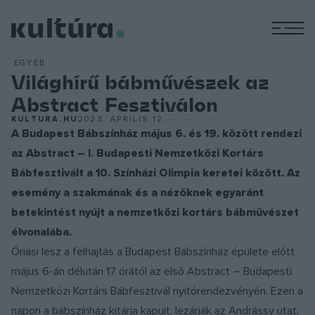
M
EGYÉB
Világhírű bábművészek az
Abstract Fesztiválon
KULTURA.HU
2023. ÁPRILIS 12.
A Budapest Bábszínház május 6. és 19. között rendezi
az Abstract – I. Budapesti Nemzetközi Kortárs
Bábfesztivált a 10. Színházi Olimpia keretei között. Az
esemény a szakmának és a nézőknek egyaránt
betekintést nyújt a nemzetközi kortárs bábművészet
élvonalába.
Óriási lesz a felhajtás a Budapest Bábszínház épülete előtt
május 6-án délután 17 órától az első Abstract – Budapesti
Nemzetközi Kortárs Bábfesztivál nyitórendezvényén. Ezen a
napon a bábszínház kitárja kapuit, lezárják az Andrássy utat,