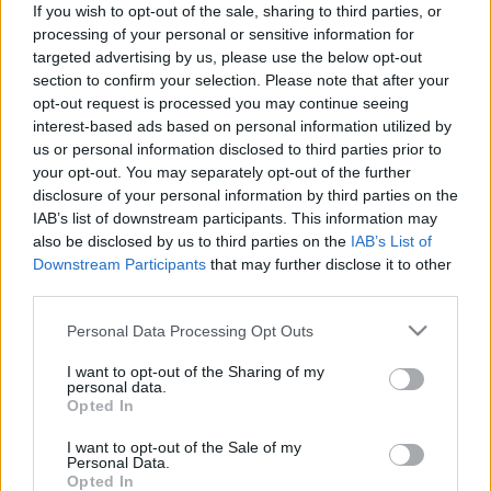
If you wish to opt-out of the sale, sharing to third parties, or
szellemiségéhez, nem véletlen tehát a népszerű zenekar
processing of your personal or sensitive information for
meghívása a fesztiválra, sőt azt is elárulta, hogy további
targeted advertising by us, please use the below opt-out
közös terveik is vannak.
section to confirm your selection. Please note that after your
opt-out request is processed you may continue seeing
interest-based ads based on personal information utilized by
A hiánypótló fesztiválra méltán elismert művészek, a
us or personal information disclosed to third parties prior to
szakma nagyjai fogadták el a meghívást, mint például a
your opt-out. You may separately opt-out of the further
disclosure of your personal information by third parties on the
hazánkba örömmel visszatérő Duda Paiva holland
IAB’s list of downstream participants. This information may
bábművész, Stephen Mottram Angliából, vagy a dél-afrikai
also be disclosed by us to third parties on the
IAB’s List of
származású Janni Younge. Vendégül látnak továbbá
Downstream Participants
that may further disclose it to other
third parties.
izgalmasabbnál izgalmasabb előadásokat többek között
Franciaországból, Lengyelországból, Spanyolországból,
Please note that this website/app uses one or more Google
Personal Data Processing Opt Outs
services and may gather and store information including but
Mexikóból és a határon túlról is. Fiatal, pályakezdő
not limited to your visit or usage behaviour. You may click to
I want to opt-out of the Sharing of my
bábművészek is bemutatkoznak a budapesti közönségnek:
personal data.
grant or deny consent to Google and its third-party tags to
Opted In
a Marosvásárhelyi Művészeti Egyetem bábművészet
use your data for below specified purposes in below Google
consent section.
szakának másodéves hallgatói is meghívást kaptak egy
I want to opt-out of the Sale of my
Personal Data.
vizsgaelőadásukkal.
Opted In