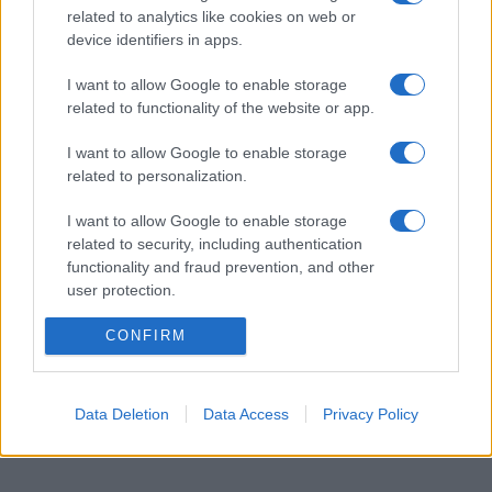
related to analytics like cookies on web or
„A fesztivál lehetőséget ad számunkra, hogy a programba a
device identifiers in apps.
legjobb nemzetközi előadásokat tudjuk meghívni. Bízunk
abban, hogy a nézőinknek megmutathatjuk, milyen széles
I want to allow Google to enable storage
related to functionality of the website or app.
skálán mozog ez a műfaj, és még nyitottabbá tudjuk tenni
őket saját kísérletezéseinkre. A Budapest Bábszínház
I want to allow Google to enable storage
ebben az évadban felélesztette Kísérleti Stúdióját,
related to personalization.
amelynek célja progresszív: a kortárs bábművészet új útjait
I want to allow Google to enable storage
kereső produkciók létrehozása. Egyértelmű volt számunkra,
related to security, including authentication
hogy a program első bemutatójának, a
Ponttól pontig.
-nak
functionality and fraud prevention, and other
user protection.
az Abstract Fesztiválon kell megtörténnie, külföldi kollégáink
körében. Ez az egyik előadásunk, amellyel a társulatunk
CONFIRM
képviseli magát” – tette hozzá az igazgató.
Data Deletion
Data Access
Privacy Policy