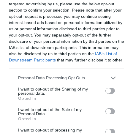
targeted advertising by us, please use the below opt-out
section to confirm your selection. Please note that after your
A november végén megnyíló
3D Rewind Rome
című
opt-out request is processed you may continue seeing
interest-based ads based on personal information utilized by
szimulációban a számítógépes játékok világát a hollywoodi
us or personal information disclosed to third parties prior to
mozifilmek látványával egyesítve alkották meg Maxentius
your opt-out. You may separately opt-out of the further
császár Örök városának i.sz. 310 körüli hétköznapjait. A 60
disclosure of your personal information by third parties on the
IAB’s list of downstream participants. This information may
ezer virtuális karakter megjelenítésére képes program
also be disclosed by us to third parties on the
IAB’s List of
bemutatja, hogy milyen lehetett az ókori világ egyik
Downstream Participants
that may further disclose it to other
legfontosabb városában élni - áll a bejelentés
third parties.
dokumentációjában. A régészek, építészek, történészek és
Please note that this website/app uses one or more Google
Personal Data Processing Opt Outs
digitális tervezőmérnökök által megalkotott
services and may gather and store information including but
not limited to your visit or usage behaviour. You may click to
I want to opt-out of the Sharing of my
háromdimenziós világ a mai kor számára is ismerős lehet: a
personal data.
grant or deny consent to Google and its third-party tags to
szenátusban dúló vitákban egy, a mai gazdasági válsághoz
Opted In
use your data for below specified purposes in below Google
hasonló eseménysorról szóló vitát követhetünk végig.
consent section.
I want to opt-out of the Sale of my
Personal Data.
Opted In
A Colosseumhoz közeli 3D Rewind Rome a Via Capo
I want to opt-out of processing my
d'Africa 5-ös szám alatt nyílik meg november 20-án. A