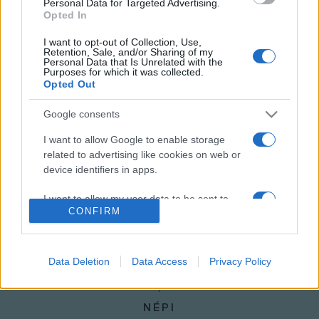
Personal Data for Targeted Advertising.
felnőtteknek 10, míg gyerekeknek 6,5 eurós belépőket a
Opted In
projekt angolul és olaszul elérhető oldalán
I want to opt-out of Collection, Use,
Retention, Sale, and/or Sharing of my
(
www.3drewind.com
) lehet lefoglalni.
Personal Data that Is Unrelated with the
Purposes for which it was collected.
Opted Out
MEGOSZTÁS
Google consents
I want to allow Google to enable storage
related to advertising like cookies on web or
device identifiers in apps.
I want to allow my user data to be sent to
CONFIRM
Google for online advertising purposes.
I want to allow Google to send me
personalized advertising.
Data Deletion
Data Access
Privacy Policy
I want to allow Google to enable storage
related to analytics like cookies on web or
NÉPI
device identifiers in apps.