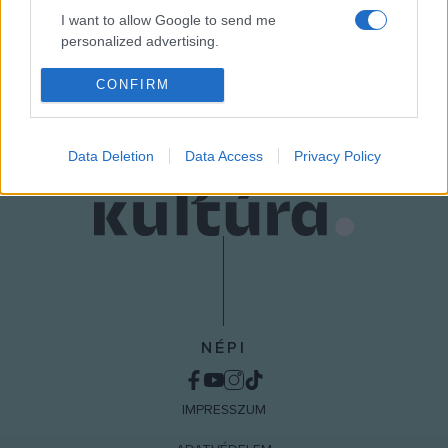
I want to allow Google to send me
personalized advertising.
MEGOSZTÁS
I want to allow Google to enable storage
CONFIRM
related to analytics like cookies on web or
device identifiers in apps.
Data Deletion
Data Access
Privacy Policy
I want to allow Google to enable storage
related to functionality of the website or app.
I want to allow Google to enable storage
related to personalization.
I want to allow Google to enable storage
related to security, including authentication
functionality and fraud prevention, and other
NÉPI
user protection.
IMPRESSZUM