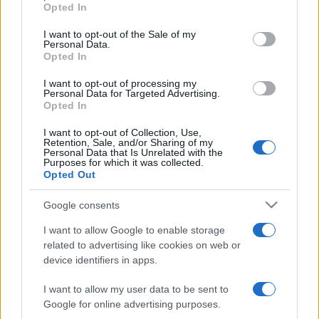
grant or deny consent to Google and its third-party tags to
Opted In
államügyész. Szerinte ezért egyértelmű, hogy a tulajdonosi
use your data for below specified purposes in below Google
consent section.
jog nem a katolikus egyházat, hanem az államot illeti meg.
I want to opt-out of the Sale of my
Personal Data.
Opted In
A cseh katolikus egyház azonnal bírálta a legfelsőbb bíróság
I want to opt-out of processing my
Personal Data for Targeted Advertising.
döntését, s jelezte, hogy újabb pert indít a Hradzsinban lévő
Opted In
katedrális és a hozzá tartozó ingatlanok megszerzése
I want to opt-out of Collection, Use,
érdekében. Miloslav Vlk prágai érsek éppen a héten bírálta
Retention, Sale, and/or Sharing of my
Personal Data that Is Unrelated with the
élesen a cseh kormányt, hogy súlyosan megkárosítja az
Purposes for which it was collected.
egyházat, mert nem hajlandó visszaadni egykori vagyonát.
Opted Out
Az egyház szerint a katedrális az egyház tulajdona.
Google consents
I want to allow Google to enable storage
A felmérések szerint a cseh lakosság többsége viszont úgy
related to advertising like cookies on web or
véli, hogy a neves történelmi emlékműnek az állam
device identifiers in apps.
tulajdonában kellene maradnia.
I want to allow my user data to be sent to
Google for online advertising purposes.
(Múlt-kor/MTI)