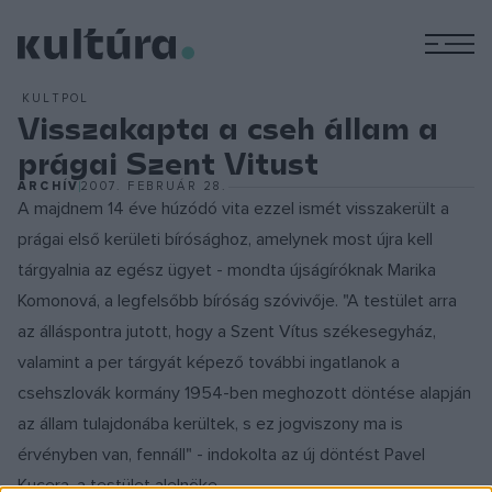
M
KULTPOL
Visszakapta a cseh állam a
prágai Szent Vitust
ARCHÍV
2007. FEBRUÁR 28.
A majdnem 14 éve húzódó vita ezzel ismét visszakerült a
prágai első kerületi bírósághoz, amelynek most újra kell
tárgyalnia az egész ügyet - mondta újságíróknak Marika
Komonová, a legfelsőbb bíróság szóvivője. "A testület arra
az álláspontra jutott, hogy a Szent Vítus székesegyház,
valamint a per tárgyát képező további ingatlanok a
csehszlovák kormány 1954-ben meghozott döntése alapján
az állam tulajdonába kerültek, s ez jogviszony ma is
érvényben van, fennáll" - indokolta az új döntést Pavel
Kucera, a testület alelnöke.