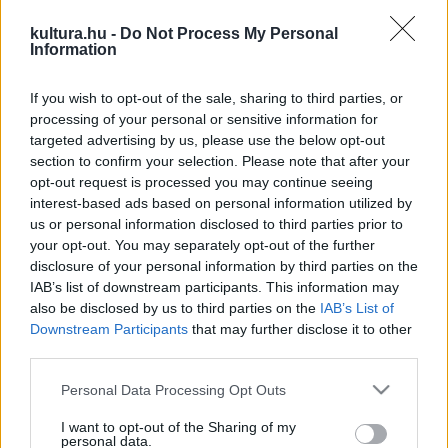
kultura.hu -
Do Not Process My Personal
A kommunisták által ellenőrzött csehszlovák kormány 1954-
Information
ben úgy döntött, hogy a Szent Vitus székesegyházat és a
If you wish to opt-out of the sale, sharing to third parties, or
hozzá tartozó ingatlanokat az állam kezeli. Ezt a döntést a
processing of your personal or sensitive information for
rendszerváltás utáni cseh kormányok úgy tekintették, hogy
targeted advertising by us, please use the below opt-out
a székesegyház tulajdonosa is maga az állam. A városi
section to confirm your selection. Please note that after your
opt-out request is processed you may continue seeing
bíróság azonban tavaly augusztusban ezt a döntést
interest-based ads based on personal information utilized by
érvénytelennek minősítette. "A (korabeli) kormánydöntés
us or personal information disclosed to third parties prior to
olyan mértékben nélkülözi a konkrétumokat, hogy annak
your opt-out. You may separately opt-out of the further
disclosure of your personal information by third parties on the
alapján nem jöhetett létre a tulajdonosváltás" - indokolta
IAB’s list of downstream participants. This information may
tavaly döntését a városi bíróság.
also be disclosed by us to third parties on the
IAB’s List of
Downstream Participants
that may further disclose it to other
third parties.
"A székesegyház a felépülésétől kezdve a cseh államiság
jelképe, építéséhez mindenki hozzájárult függetlenül
Please note that this website/app uses one or more Google
Personal Data Processing Opt Outs
services and may gather and store information including but
vallásától, s az építkezést az első (csehszlovák)
not limited to your visit or usage behaviour. You may click to
I want to opt-out of the Sharing of my
köztársaság fejezte be" - hangsúlyozta korábban egy
personal data.