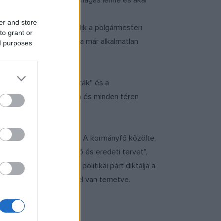
emeletes épület 48 méter magas lenne és akár
er and store
a vita azonban folytatódik a polgármesteri
to grant or
1723 között épült, de ma már alkalmatlan
ed purposes
redett vita a "modernisták" és a
 és érdekes", addig utóda és minden téren
felépítése ellen a héten. A kormányfő közölte,
ben üdvözölte a "meglepő és eredeti tervet",
t és kijelentette: "egy politikai párt diktálja a
emény oda - a terv már el van temetve.