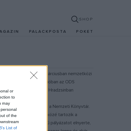
SHOP
AGAZIN
PALACKPOSTA
POKET
 angol építészmérnök márciusban nemzetközi
- hangoztatta a prágai rádióban az ODS
eli dombon vagy a prágai Hradzsinban
sonal or
ection to
ou may
evezte, ha nem épül meg a Nemzeti Könyvtár.
 personal
ató ismertebb alkotásai közé tartozik a
out of the
 downstream
 70 millió euró összegű pályázatot elnyerte,
B’s List of