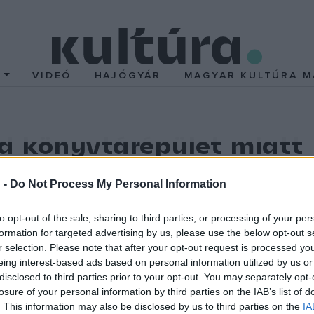
T
VIDEÓ
HAJÓGYÁR
MAGYAR KULTÚRA M
d könyvtárépület miatt
yen és ehhez hasonló jelzőkkel illetik
Jan Kaplicky
cseh születésű
 -
Do Not Process My Personal Information
yen épületet legfeljebb a város peremén lenne szabad felépíteni" 
meg fogja akadályozni, hogy a futurista épületet egy Moldva köz
to opt-out of the sale, sharing to third parties, or processing of your per
formation for targeted advertising by us, please use the below opt-out s
r selection. Please note that after your opt-out request is processed y
 1968-ban Nagy-Britanniába emigrált, "nemzetközi szégyennek" n
eing interest-based ads based on personal information utilized by us or
mint azelőtt a Kommunista Párt tette. Kaplickynek Londonban láth
disclosed to third parties prior to your opt-out. You may separately opt-
losure of your personal information by third parties on the IAB’s list of
oka. Kaplicky londoni cégének, amely 355 vetélytárssal szemben a
. This information may also be disclosed by us to third parties on the
IA