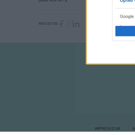
(Múlt-kor/MTI)
Opted 
Google 
MEGOSZTÁS
I want t
web or d
I want t
purpose
I want 
I want t
web or d
I want t
or app.
I want t
IMPRESSZUM
A
I want t