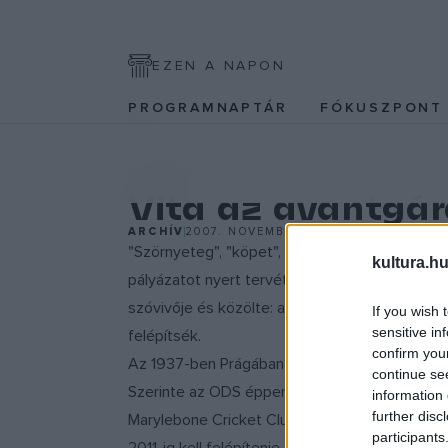
EZEN A NAPON
PROGRAMNAPTÁR
FÓKUSZPON
KULTPOL
Vita az avantgár
ARCHÍV
2007. NOVEMBER 7.
"Szörnyeteg", "köpet", békanyál", "cirkusz" - il
kultura.hu
pályázatot nyert tervét annak bírálói. "Egy il
szóvivője és közölte: a többségben lévő párt 
If you wish 
sensitive in
felépítsék.
confirm you
Az 1937-ben Prágában született Kaplicky, aki
continue se
Szerinte az ODS éppen úgy diktálja az ízlést, 
information 
further disc
Marylebone Cricket Club kagyló alakú előcsarn
participants