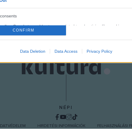
Out
consents
o allow Google to enable storage related to advertising like cookies on
CONFIRM
evice identifiers in apps.
o allow my user data to be sent to Google for online advertising
s.
Data Deletion
Data Access
Privacy Policy
to allow Google to send me personalized advertising.
o allow Google to enable storage related to analytics like cookies on
evice identifiers in apps.
o allow Google to enable storage related to functionality of the website
NÉPI
o allow Google to enable storage related to personalization.
DATVÉDELEM
HIRDETÉSI INFORMÁCIÓK
FELHASZNÁLÁSI F
o allow Google to enable storage related to security, including