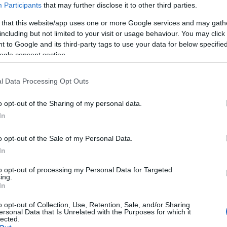
önyv elhelyezésére alkalmas könyvtárat. A tervek szerint a kilenc
Participants
that may further disclose it to other third parties.
szerre.
 that this website/app uses one or more Google services and may gath
zerint még nem tűzték ki az építkezés megkezdésének időpontját, 
including but not limited to your visit or usage behaviour. You may click 
i Könyvtárnak ez idő szerint az óvárosi Clementinum, az 1653 és 
 to Google and its third-party tags to use your data for below specifi
ogle consent section.
m ad helyet.
l Data Processing Opt Outs
 "átköltöztetése", lehetetlenné teszi a hónapok óta tartó elkese
 köztársasági elnök (1989-2003) szerint a leendő épület "eredeti
o opt-out of the Sharing of my personal data.
vet és úgy véli, hogy az "nélkülözi az alázatot".
In
o opt-out of the Sale of my Personal Data.
k és Pavel Bém prágai polgármester támadást indított a könyvtár 
In
itása" a kormány tervei között, a polgármester pedig, aki kezdet
e a környezetbe". Kaplicky viszont elítélte a "totalitárius" szelleme
to opt-out of processing my Personal Data for Targeted
ing.
r 40 esztendeje". A helyi sajtó számára pedig - vélemény ide, vél
In
o opt-out of Collection, Use, Retention, Sale, and/or Sharing
ersonal Data that Is Unrelated with the Purposes for which it
lected.