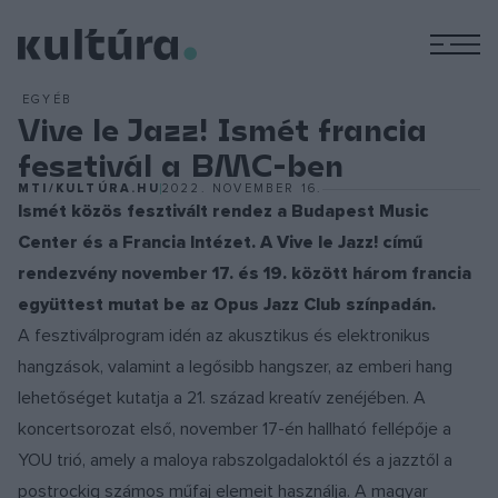
M
EGYÉB
Vive le Jazz! Ismét francia
fesztivál a BMC-ben
MTI/KULTÚRA.HU
2022. NOVEMBER 16.
Ismét közös fesztivált rendez a Budapest Music
Center és a Francia Intézet. A Vive le Jazz! című
rendezvény november 17. és 19. között három francia
együttest mutat be az Opus Jazz Club színpadán.
A fesztiválprogram idén az akusztikus és elektronikus
hangzások, valamint a legősibb hangszer, az emberi hang
lehetőséget kutatja a 21. század kreatív zenéjében. A
koncertsorozat első, november 17-én hallható fellépője a
YOU trió, amely a maloya rabszolgadaloktól és a jazztől a
postrockig számos műfaj elemeit használja. A magyar