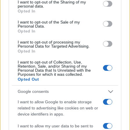
not limited to your visit or usage behaviour. You may click to
I want to opt-out of the Sharing of my
A fesztivál záróakkordjait a francia sztártrió, a Droles de
personal data.
grant or deny consent to Google and its third-party tags to
Opted In
Dames adja november 19-én. A francia jazz színfoltja,
use your data for below specified purposes in below Google
consent section.
I want to opt-out of the Sale of my
Thomas de Pourquery (ének és altszaxofon) formációjának
Personal Data.
legutóbbi albumát szintén a BMC adta ki tavaly. A
Opted In
zenekarvezetőt mindig is lenyűgözte John Coltrane
I want to opt-out of processing my
Personal Data for Targeted Advertising.
szaxofonjátéka, még komolyabb hatással volt rá egy másik
Opted In
öntörvényű amerikai zseni, Sun Ra, az afrofuturista
I want to opt-out of Collection, Use,
zongorista-zeneszerző. Társa, Fabrice Martinez (trombita és
Retention, Sale, and/or Sharing of my
Personal Data that Is Unrelated with the
szárnykürt) korábban Charles Aznavourral, Sergent Garciával,
Purposes for which it was collected.
Tony Allennel és Jacques Higelinnel is dolgozott együtt,
Opted Out
Laurent Bardainne (analóg szintetizátor és tenorszaxofon)
Google consents
hasonló listáján mások mellett Pharrell Williams, Sébastien
I want to allow Google to enable storage
Tellier és Etienne Daho szerepel.
related to advertising like cookies on web or
device identifiers in apps.
I want to allow my user data to be sent to