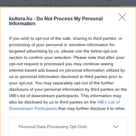
származású Linda Oláh önmagában vagy elektronikával
dúsítva megszólaló énekhangja a szívbe hatol, Guillaume
kultura.hu -
Do Not Process My Personal
Magne gitáros tónusa az áttetsző hangoktól az üvöltésig
Information
terjed, a Réunion szigetéről származó dobos, Héloise Divilly
If you wish to opt-out of the sale, sharing to third parties, or
pedig különböző szelekre és áramlatokra nyitott zenét
processing of your personal or sensitive information for
komponál. Az énekhang, a gitár és a dobok egyszerre nyers
targeted advertising by us, please use the below opt-out
és kifinomult hangzása telített és mégis üres, ami állandó
section to confirm your selection. Please note that after your
opt-out request is processed you may continue seeing
izgalomban tartja a hallgatót.
interest-based ads based on personal information utilized by
us or personal information disclosed to third parties prior to
Másnap, november 18-án a Mowgli, Ferdinand Doumerc
your opt-out. You may separately opt-out of the further
disclosure of your personal information by third parties on the
elektronikus jazztriója következik. A zenészt a Pulcinella
IAB’s list of downstream participants. This information may
zenekarból is ismerheti a közönség, hiszen három albumot is
also be disclosed by us to third parties on the
IAB’s List of
megjelentetett vele a BMC Records. A Mowgli zenéjében
Downstream Participants
that may further disclose it to other
third parties.
fülbemászó riffek keverednek kísérleti témákkal,
aszimmetrikus, mégis táncolható groove-okkal.
Please note that this website/app uses one or more Google
Personal Data Processing Opt Outs
services and may gather and store information including but