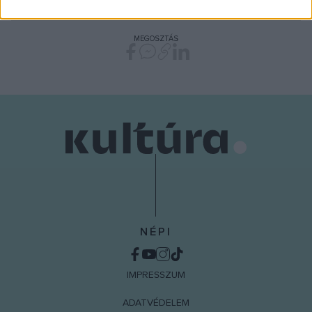
related to security, including authentication
functionality and fraud prevention, and other
user protection.
MEGOSZTÁS
NÉPI
IMPRESSZUM
ADATVÉDELEM