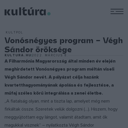
M
KULTPOL
Vonósnégyes program – Végh
Sándor öröksége
KULTURA.HU
2022. MÁRCIUS 8.
A Filharmónia Magyarország által minden év elején
meghirdetett Vonósnégyes program méltán viseli
Végh Sándor nevét. A pályázat célja hazánk
kvartetthagyományának ápolása és fejlesztése, a
műfaj széles körű integrálása a zenei életbe.
„A fiatalság olyan, mint a tiszta lap, amelyet még nem
firkáltak össze. Szeretek velük dolgozni (…). Hiszem, hogy
meggyújtottam egy lángot, valamit átadtam, amit ők
magukkal visznek” – nyilatkozta Végh Sándor