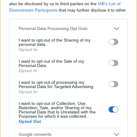
ezen zenei formáció kultúráját, ezzel
also be disclosed by us to third parties on the
IAB’s List of
együtt a világhírű hegedűművész,
Downstream Participants
that may further disclose it to other
karmester örökségét.
third parties.
Please note that this website/app uses one or more Google
Personal Data Processing Opt Outs
A program kapcsán a Filharmónia Magyarország részt vállal a
services and may gather and store information including but
not limited to your visit or usage behaviour. You may click to
I want to opt-out of the Sharing of my
legkiválóbb magyar kvartettek szerepeltetésében, valamint
personal data.
grant or deny consent to Google and its third-party tags to
Opted In
a fiatal vonósnégyes-generáció nagyközönség előtti
use your data for below specified purposes in below Google
bemutatásában.
consent section.
I want to opt-out of the Sale of my
Personal Data.
Opted In
A felhívás így szól: „Ha érzik magukban az elhivatottságot,
I want to opt-out of processing my
hogy megismertessék az ország zeneszerető
Personal Data for Targeted Advertising.
Opted In
közönségével a kvartett múltját, jelenét és jövőjét, akkor
jelentkezzenek. A 2022/23-as pályázat benyújtásának ideje
I want to opt-out of Collection, Use,
Retention, Sale, and/or Sharing of my
március 15. A teljes programfelhívás megtalálható a
Personal Data that Is Unrelated with the
Purposes for which it was collected.
www.filharmonia.hu
oldalon.”
Opted Out
Google consents
Március 26-án a 2021/22-es pályázat nyerteseit köszöntheti