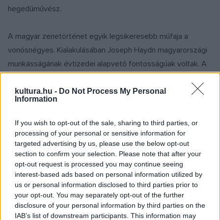
hegedűművész.
A magyar zenetörténet egyik legsikeresebb műfaja a
vonósnégyes. Kialakulásában Joseph Haydn magyarországi
munkásságának évtizedei alapvető fontosságúak voltak. A
magyar kvartettek az elmúlt évszázadokban kiemelkedő
világsikereket értek el; általuk a magyar zenei géniusz, Végh
kultura.hu -
Do Not Process My Personal
Information
Sándor maradandó nyomot hagyott az egyetemes
zenetörténetben.
If you wish to opt-out of the sale, sharing to third parties, or
processing of your personal or sensitive information for
targeted advertising by us, please use the below opt-out
A program Keller András Kossuth-díjas hegedűművész, a
section to confirm your selection. Please note that after your
Keller Quartet alapítója és a Concerto Budapest
opt-out request is processed you may continue seeing
zeneigazgatójának művészeti vezetésével valósul meg.
interest-based ads based on personal information utilized by
us or personal information disclosed to third parties prior to
your opt-out. You may separately opt-out of the further
Olyan fiatal vonósnégyesek
disclosure of your personal information by third parties on the
jelentkezését várják, akik továbbörökítik
IAB’s list of downstream participants. This information may