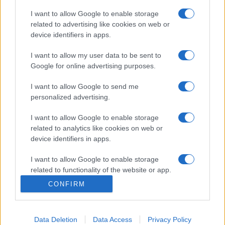
a közönség a Concerto Budapest Zeneházban, ahol a Keller
I want to allow Google to enable storage
related to advertising like cookies on web or
András vezette mesterkurzus zárókoncertjére kerül sor. A
device identifiers in apps.
fellépők, a Szigeti Quartet, az Á la quartet, a Dohnányi
Quartet, a Pulzus Vonósnégyes és a Quartetta Speranza
I want to allow my user data to be sent to
Google for online advertising purposes.
egy felejthetetlen koncertélménnyel várják a nagyérdeműt.
I want to allow Google to send me
A hangverseny megtekintése díjtalan. A koncertre a
personalized advertising.
budapest@filharmonia.hu címen tudnak regisztrálni.
I want to allow Google to enable storage
related to analytics like cookies on web or
device identifiers in apps.
Nyitókép: Végh Sándor. Fotó: Felvégi Andrea
I want to allow Google to enable storage
related to functionality of the website or app.
CONFIRM
I want to allow Google to enable storage
related to personalization.
CONCERTO BUDAPEST
FILHARMÓNIA MAGYARORSZÁG
JELENTKEZÉS
Data Deletion
Data Access
Privacy Policy
I want to allow Google to enable storage
PROGRAM
VONÓSNÉGYES
VONÓSNÉGYES PROGRAM