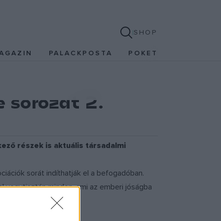
SHOP
AGAZIN
PALACKPOSTA
POKET
 sorozat 2.
kező részek is aktuális társadalmi
ációk sorát indíthatják el a befogadóban.
al vegytisztán minden, ami az emberi jóságba
torítják a nézőket.