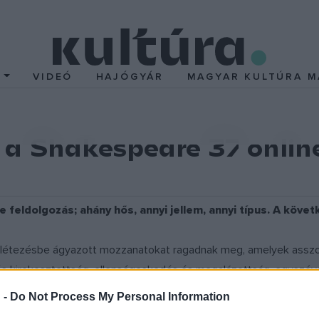
T
VIDEÓ
HAJÓGYÁR
MAGYAR KULTÚRA M
a Shakespeare 37 online
feldolgozás; ahány hős, annyi jellem, annyi típus. A követ
létezésbe ágyazott mozzanatokat ragadnak meg, amelyek asszoci
és és kirekesztettség, ellenségeskedés és megalázottság, egyszóv
filmes hatások közös gondolkozásra, a vélemények ütköztetésére bá
 -
Do Not Process My Personal Information