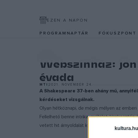
EZEN A NAPON
PROGRAMNAPTÁR
FÓKUSZPON
EGYÉB
Webszínház: jön 
évada
MTI
2021. NOVEMBER 24.
A Shakespeare 37-ben ahány mű, annyiféle 
kérdéseket vizsgálnak.
Olyan hétköznapi, de mégis mélyen az emberi 
Fellelhető benne intrika, gyűlölet, kirekeszt
vetett hit árnyoldalát képviseli. Az intenzív 
kultura.hu