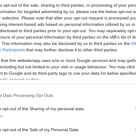
en írói lenyomatát hagyta: Papolczy Péter író, Száraz Miklós Györg
to opt-out of the sale, sharing to third parties, or processing of your per
formation for targeted advertising by us, please use the below opt-out s
yi Eszter Anna, rendező (Téli rege/Legbölcsebb az idő), Kiss Csab
r selection. Please note that after your opt-out request is processed y
ordító, Egressy Zoltán író, Márton László író, drámaíró, esszéista.
eing interest-based ads based on personal information utilized by us or
disclosed to third parties prior to your opt-out. You may separately opt-
losure of your personal information by third parties on the IAB’s list of
a gipsz Shakespeare-fej, és a középpontban mindig egy karakter 
. This information may also be disclosed by us to third parties on the
IA
ra is egy térben játszódik, viszont egyáltalán nincsenek merev ko
Participants
that may further disclose it to other third parties.
űködést a színészek, az írók, a rendező és az operatőr között.
 that this website/app uses one or more Google services and may gath
including but not limited to your visit or usage behaviour. You may click 
smert magyar művészek elevenítik meg, mint Antal D Csaba, Csern
 to Google and its third-party tags to use your data for below specifi
ogle consent section.
Fátyol Kamilla, Földes Tamás, Fullajtár Andrea, Gyulai Csaba, Györg
s Gergely, Kocsis Pál, Kovács Márton, Kováts Adél, Móser Ádám, Mos
l Data Processing Opt Outs
zántó Balázs.
o opt-out of the Sharing of my personal data.
ülettek. A Pesti Magyar Színiiskola 2. éves növendékei kutatják
In
o opt-out of the Sale of my Personal Data.
d Hamilton fotói inspirálták, amelyek különös filmes világot ter