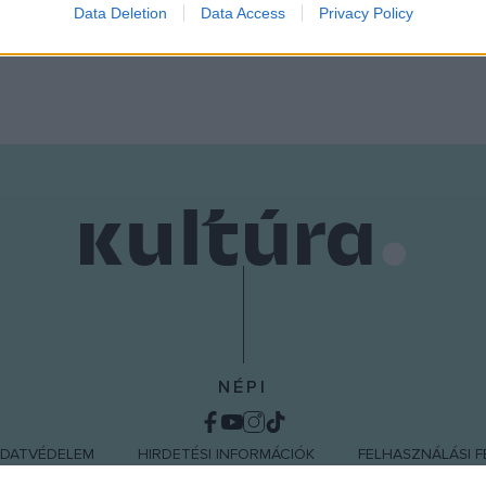
Data Deletion
Data Access
Privacy Policy
o allow Google to enable storage related to functionality of the website
o allow Google to enable storage related to personalization.
o allow Google to enable storage related to security, including
cation functionality and fraud prevention, and other user protection.
NÉPI
DATVÉDELEM
HIRDETÉSI INFORMÁCIÓK
FELHASZNÁLÁSI F