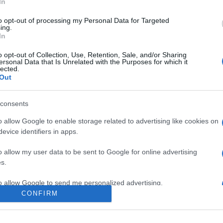
In
hello karjaiba.
to opt-out of processing my Personal Data for Targeted
ing.
In
o opt-out of Collection, Use, Retention, Sale, and/or Sharing
ersonal Data that Is Unrelated with the Purposes for which it
lected.
Out
consents
o allow Google to enable storage related to advertising like cookies on
alstaff
ból.
evice identifiers in apps.
o allow my user data to be sent to Google for online advertising
s.
to allow Google to send me personalized advertising.
CONFIRM
o allow Google to enable storage related to analytics like cookies on
evice identifiers in apps.