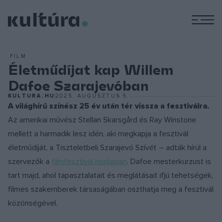
M
FILM
Életműdíjat kap Willem
Dafoe Szarajevóban
KULTURA.HU
2025. AUGUSZTUS 5.
A világhírű színész 25 év után tér vissza a fesztiválra.
Az amerikai művész Stellan Skarsgård és Ray Winstone
mellett a harmadik lesz idén, aki megkapja a fesztivál
életműdíját, a Tiszteletbeli Szarajevó Szívét – adták hírül a
szervezők a
filmfesztivál honlapján
. Dafoe mesterkurzust is
tart majd, ahol tapasztalatait és meglátásait ifjú tehetségek,
filmes szakemberek társaságában oszthatja meg a fesztivál
közönségével.