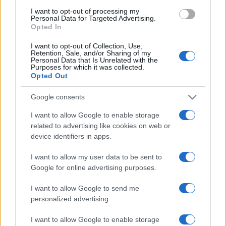
I want to opt-out of processing my
Personal Data for Targeted Advertising.
EZ IS ÉRDEKELHETI
Opted In
I want to opt-out of Collection, Use,
Retention, Sale, and/or Sharing of my
Personal Data that Is Unrelated with the
EZEN A NAPON TÖRTÉNT
Purposes for which it was collected.
Július 22-én történt
Opted Out
„Minden napot úgy kellene kezdenünk, mintha a csecsemő
Google consents
és haldokló egyszerre pillantana ki a szemünkből. Így talán
megértenénk valamit abból, amit szüntelenül s okosan
I want to allow Google to enable storage
related to advertising like cookies on web or
igyekszünk megmagyarázni magunknak” – fogalmazta a
device identifiers in apps.
2001. július 22-én elhunyt Kossuth-díjas író, Mészöly Miklós,
aki a hatvanas évektől vált a modern magyar próza
I want to allow my user data to be sent to
Google for online advertising purposes.
meghatározó alakjává. A Széchenyi Irodalmi és Művészeti
Akadémia alapító tagjának legismertebb művei közé
I want to allow Google to send me
tartozik a Saulus, a Magasiskola, Az atléta halála, a Film, a
personalized advertising.
Megbocsátás, valamint a Pontos történetek útközben.
I want to allow Google to enable storage