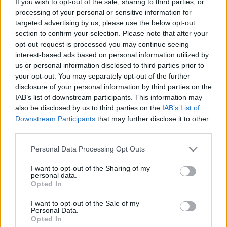
If you wish to opt-out of the sale, sharing to third parties, or
processing of your personal or sensitive information for
targeted advertising by us, please use the below opt-out
section to confirm your selection. Please note that after your
opt-out request is processed you may continue seeing
interest-based ads based on personal information utilized by
us or personal information disclosed to third parties prior to
your opt-out. You may separately opt-out of the further
A Szarajevói Filmfesztivált augusztus 15-től 22-ig rendezik
disclosure of your personal information by third parties on the
IAB’s list of downstream participants. This information may
meg.
also be disclosed by us to third parties on the
IAB’s List of
Downstream Participants
that may further disclose it to other
third parties.
Please note that this website/app uses one or more Google
Personal Data Processing Opt Outs
services and may gather and store information including but
FILMFESZTIVÁL
HÍREK
SZARAJEVÓI FILMFESZTIVÁL
WILLEM DAFOE
not limited to your visit or usage behaviour. You may click to
I want to opt-out of the Sharing of my
personal data.
grant or deny consent to Google and its third-party tags to
Opted In
use your data for below specified purposes in below Google
MEGOSZTÁS
consent section.
I want to opt-out of the Sale of my
Personal Data.
Opted In