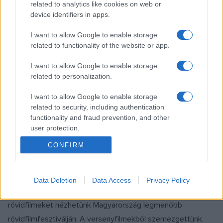
related to analytics like cookies on web or
device identifiers in apps.
HÍREK
FILM
Először rendezik meg Magyarországon a
I want to allow Google to enable storage
related to functionality of the website or app.
női filmes alkotók fesztiválját
Június 5-től 7-ig a Cinema City Mamut moziban kap helyet a
I want to allow Google to enable storage
La Femme International Film Festival Europe (LAFIFFE),
related to personalization.
amelyen 28 országból közel nyolcvan versenyfilmet
I want to allow Google to enable storage
vetítenek.
related to security, including authentication
functionality and fraud prevention, and other
user protection.
FILMFESZTIVÁL
TOPLISTA
FILM
CONFIRM
Medvévé változó tinilányok, lángbogarak
és első szerelmek – Tíz film a Friss Húsról
Idén is a világ legfontosabb fesztiváljairól – Cannes-ból,
Data Deletion
Data Access
Privacy Policy
Velencéből, Locarnóból és a Berlinaléról – érkező
rövidfilmeket nézhetünk Magyarország legmenőbb
rövidfilmfesztiválján. A versenyfilmekből szemezgettünk.