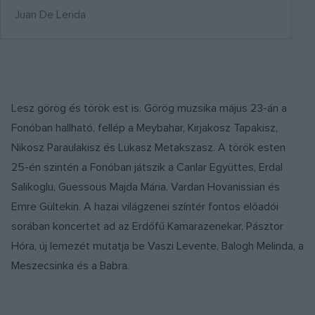
Juan De Lerida
Lesz görög és török est is. Görög muzsika május 23-án a
Fonóban hallható, fellép a Meybahar, Kirjakosz Tapakisz,
Nikosz Paraulakisz és Lukasz Metakszasz. A török esten
25-én szintén a Fonóban játszik a Canlar Együttes, Erdal
Salikoglu, Guessous Majda Mária, Vardan Hovanissian és
Emre Gültekin. A hazai világzenei színtér fontos előadói
sorában koncertet ad az Erdőfű Kamarazenekar, Pásztor
Hóra, új lemezét mutatja be Vaszi Levente, Balogh Melinda, a
Meszecsinka és a Babra.