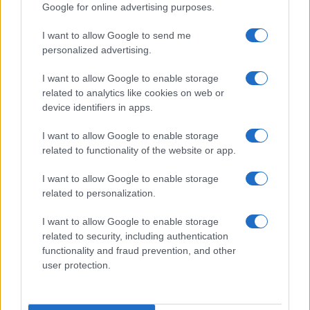
Google for online advertising purposes.
A Muharay Elemér Népművészeti Szövetség műsora
I want to allow Google to send me
personalized advertising.
I want to allow Google to enable storage
A Kisebbségek Hangjai projekt az etnikai kisebbségeknek
related to analytics like cookies on web or
az európai társadalmakra gyakorolt hatására hívja fel a
device identifiers in apps.
figyelmet, különös tekintettel a zenére. A Kisebbségek
I want to allow Google to enable storage
Hangjai/Voices of Minorities koncertek az Európai Unió
related to functionality of the website or app.
Kreatív Európa programjának társfinanszírozásával
I want to allow Google to enable storage
valósulnak meg.
related to personalization.
I want to allow Google to enable storage
related to security, including authentication
Május 25-én a Hagyományok Háza Színháztermében lesz a
functionality and fraud prevention, and other
Muharay Elemér Népművészeti Szövetség gálaműsora,
user protection.
amelyben hagyományőrző együttesek generációival lehet
találkozni. Az est házigazdája Sebestyén Márta, a gála után a