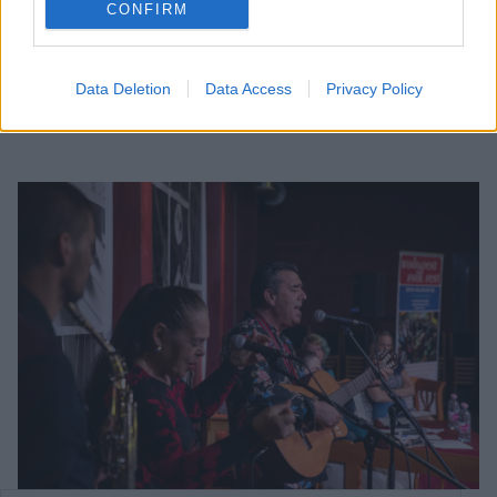
határon túli hagyományőrzőket képviselve a
CONFIRM
szászcsávásiakkal kiegészülve rendeznek táncházat az
Átrium teremben.
Data Deletion
Data Access
Privacy Policy