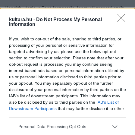
Horváth László, a Fonó igazgatója, fesztiváligazgató szólt
arról, hogy a fesztivál költségvetése nem éri el a 25 millió
kultura.hu -
Do Not Process My Personal
Information
forintot. A rendezvény az elmúlt évtizedben mégis olyan
produkciók találkozási helyévé vált, amelyek értéket
If you wish to opt-out of the sale, sharing to third parties, or
teremtenek, elismerik a népzene ősi hagyományait,
processing of your personal or sensitive information for
ugyanakkor a mai korra is reflektálnak. Mint fogalmazott, az
targeted advertising by us, please use the below opt-out
section to confirm your selection. Please note that after your
idei fesztiválon a Fonó Budai Zeneház ad otthont a szakmai
opt-out request is processed you may continue seeing
programoknak, a Hagyományok Házában a nemzetközi
interest-based ads based on personal information utilized by
produkciók kapnak helyet, az óbudai Kobuci pedig a
us or personal information disclosed to third parties prior to
your opt-out. You may separately opt-out of the further
mulatós-bulizós hely lesz.
disclosure of your personal information by third parties on the
IAB’s list of downstream participants. This information may
also be disclosed by us to third parties on the
IAB’s List of
Downstream Participants
that may further disclose it to other
third parties.
?A jövő évi, tizenegyedik Budapest Folk Fest biztosan
Please note that this website/app uses one or more Google
fordulópont lesz, zajlanak a megbeszélések arról, milyen
Personal Data Processing Opt Outs
services and may gather and store information including but
irányba menjen tovább a fesztivál" ? jelentette be az