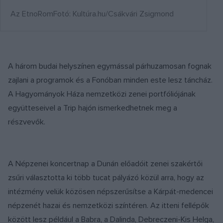
Az EtnoRomFotó: Kultúra.hu/Csákvári Zsigmond
A három budai helyszínen egymással párhuzamosan fognak
zajlani a programok és a Fonóban minden este lesz táncház.
A Hagyományok Háza nemzetközi zenei portfóliójának
együtteseivel a Trip hajón ismerkedhetnek meg a
részvevők.
A Népzenei koncertnap a Dunán előadóit zenei szakértői
zsűri választotta ki több tucat pályázó közül arra, hogy az
intézmény velük közösen népszerűsítse a Kárpát-medencei
népzenét hazai és nemzetközi színtéren. Az itteni fellépők
között lesz például a Babra, a Dalinda, Debreczeni-Kis Helga,