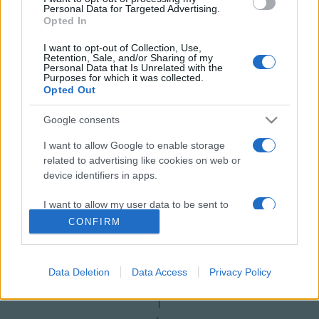
Personal Data for Targeted Advertising.
Opted In
I want to opt-out of Collection, Use,
Retention, Sale, and/or Sharing of my
Personal Data that Is Unrelated with the
Purposes for which it was collected.
ELEVEN TAVASZ
PÁLYÁZAT
PROGRAM
Opted Out
Google consents
MEGOSZTÁS
I want to allow Google to enable storage
related to advertising like cookies on web or
device identifiers in apps.
I want to allow my user data to be sent to
Google for online advertising purposes.
CONFIRM
I want to allow Google to send me
personalized advertising.
Data Deletion
Data Access
Privacy Policy
I want to allow Google to enable storage
related to analytics like cookies on web or