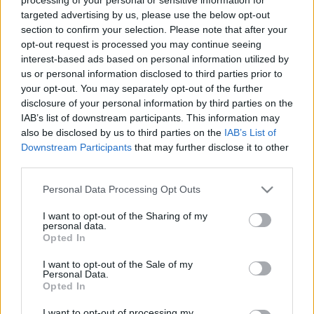
zenekarok, duók és szóló előadók, produkciók jelentkezését
targeted advertising by us, please use the below opt-out
section to confirm your selection. Please note that after your
várják március 31-ig.
opt-out request is processed you may continue seeing
interest-based ads based on personal information utilized by
A szervezők keresik továbbá azokat a művészeket,
us or personal information disclosed to third parties prior to
your opt-out. You may separately opt-out of the further
alkotókat, foglalkozást tartó személyeket, műhelyeket,
disclosure of your personal information by third parties on the
csoportokat, akik és amelyek minőségi művészeti
IAB’s list of downstream participants. This information may
programokkal színesítenék az fesztivál kínálatát. A
also be disclosed by us to third parties on the
IAB’s List of
Downstream Participants
that may further disclose it to other
művészet és a környezet fúziójára koncentráló
third parties.
programokkal szerdáig lehet jelentkezni. A foglalkozásoknak
Please note that this website/app uses one or more Google
Personal Data Processing Opt Outs
a Bartók Béla Boulevard utcái, közterületei,
services and may gather and store information including but
vendéglátóhelyei, galériái, kreatív műhelyei adnak helyszínt.
not limited to your visit or usage behaviour. You may click to
I want to opt-out of the Sharing of my
personal data.
grant or deny consent to Google and its third-party tags to
Opted In
use your data for below specified purposes in below Google
További információ
consent section.
I want to opt-out of the Sale of my
a
https://www.bartokbelaboulevard.hu/
oldalon található.
Personal Data.
Opted In
Nyitókép: Eleven Tavasz/Bartók Béla Boulvard
I want to opt-out of processing my