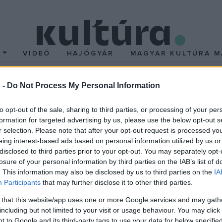
T
VIDEÓ
HAJÓGYÁR
MAGYAR KULTÚRA M
 -
Do Not Process My Personal Information
árlatvezetés a Nemzet
to opt-out of the sale, sharing to third parties, or processing of your per
formation for targeted advertising by us, please use the below opt-out s
én a látogatók zenetörténeti érdekességekkel ismerked
r selection. Please note that after your opt-out request is processed y
tják november 14-én.
eing interest-based ads based on personal information utilized by us or
disclosed to third parties prior to your opt-out. You may separately opt-
oinette? Milyen történetet mesél nekünk Mozart klavikordja? Mi 
losure of your personal information by third parties on the IAB’s list of
 zongorája?
. This information may also be disclosed by us to third parties on the
IA
Participants
that may further disclose it to other third parties.
tvezetésén nemcsak újkori és modernkori történelmünk jeles sz
 that this website/app uses one or more Google services and may gath
ti érdekességekkel is találkozhatnak, választ keresve a feltett
including but not limited to your visit or usage behaviour. You may click 
 to Google and its third-party tags to use your data for below specifi