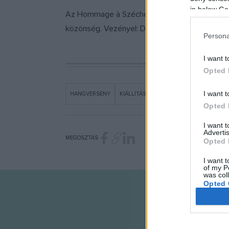
in below Go
Az Hommage à Széchényi összművészeti progr
közönség. Vezényel: Dubóczky Gergely, a zenek
Persona
I want t
Opted 
I want t
HANGVERSENY
KIÁLLÍTÁS
MAGYAR NEMZETI MÚZEUM
Opted 
I want 
Advertis
MEGOSZTÁS
Opted 
I want t
of my P
was col
Opted 
Google 
I want t