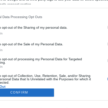
ogle consent section.
amsorozat keretében megrendezett tárlatvezetést követően a B
ar alapítója.
l Data Processing Opt Outs
o opt-out of the Sharing of my personal data.
In
o opt-out of the Sale of my Personal Data.
PROGRAM
TÁRLATVEZETÉS
In
to opt-out of processing my Personal Data for Targeted
ing.
In
o opt-out of Collection, Use, Retention, Sale, and/or Sharing
ersonal Data that Is Unrelated with the Purposes for which it
lected.
Out
CONFIRM
consents
o allow Google to enable storage related to advertising like cookies on